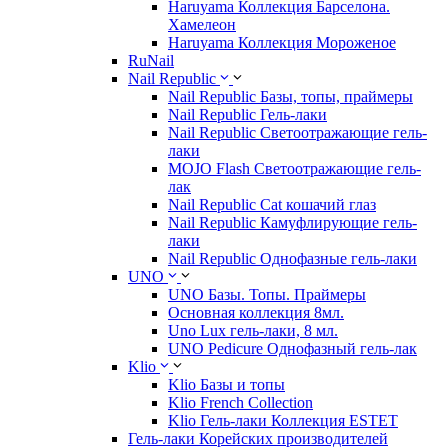
Haruyama Коллекция Барселона.
Хамелеон
Haruyama Коллекция Мороженое
RuNail
Nail Republic
Nail Republic Базы, топы, праймеры
Nail Republic Гель-лаки
Nail Republic Светоотражающие гель-
лаки
MOJO Flash Светоотражающие гель-
лак
Nail Republic Cat кошачий глаз
Nail Republic Камуфлирующие гель-
лаки
Nail Republic Однофазные гель-лаки
UNO
UNO Базы. Топы. Праймеры
Основная коллекция 8мл.
Uno Lux гель-лаки, 8 мл.
UNO Pedicure Однофазный гель-лак
Klio
Klio Базы и топы
Klio French Collection
Klio Гель-лаки Коллекция ESTET
Гель-лаки Корейских производителей