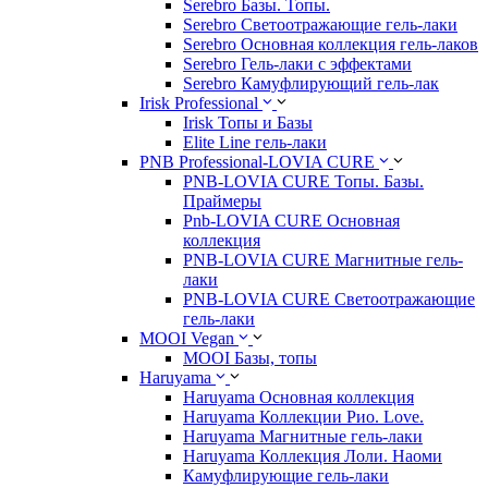
Serebro Базы. Топы.
Serebro Светоотражающие гель-лаки
Serebro Основная коллекция гель-лаков
Serebro Гель-лаки с эффектами
Serebro Камуфлирующий гель-лак
Irisk Professional
Irisk Топы и Базы
Elite Line гель-лаки
PNB Professional-LOVIA CURE
PNB-LOVIA CURE Топы. Базы.
Праймеры
Pnb-LOVIA CURE Основная
коллекция
PNB-LOVIA CURE Магнитные гель-
лаки
PNB-LOVIA CURE Cветоотражающие
гель-лаки
MOOI Vegan
MOOI Базы, топы
Haruyama
Haruyama Основная коллекция
Haruyama Коллекции Рио. Love.
Haruyama Магнитные гель-лаки
Haruyama Коллекция Лоли. Наоми
Камуфлирующие гель-лаки