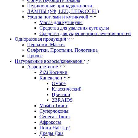
Сопутствующите товары
Педикюрные принадлежности
ЛАМПЫ (УФ, LED, LED&CCFL)
Уход за ногтями и кутикулой
Масла для кутикулы
Средства для удаления кутикулы
Средства для укрепления и лечения ногтей
Одноразовая продукция
Перчатки. Маски.
Салфетки. Простыни. Полотенца
Прочее
Натуральные волосы/канекалон
Афроплетение
ZiZi Косички
Канекалон
Омбре
Классический
Цветной
2BRAIDS
Мамбо Твист
Суперлоконы
Сенегал Твист
Афрокосы
Пони Hair Up!
Дреды Джа