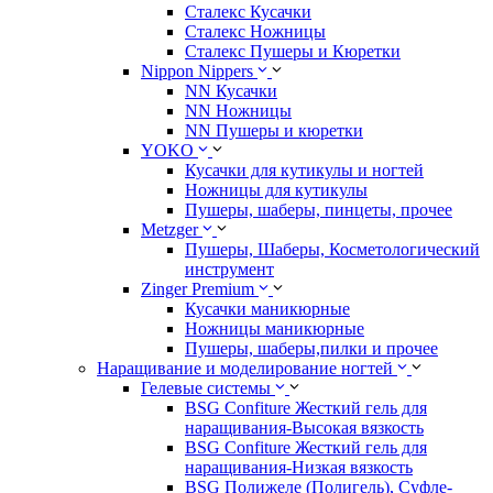
Сталекс Кусачки
Сталекс Ножницы
Сталекс Пушеры и Кюретки
Nippon Nippers
NN Кусачки
NN Ножницы
NN Пушеры и кюретки
YOKO
Кусачки для кутикулы и ногтей
Ножницы для кутикулы
Пушеры, шаберы, пинцеты, прочее
Metzger
Пушеры, Шаберы, Косметологический
инструмент
Zinger Premium
Кусачки маникюрные
Ножницы маникюрные
Пушеры, шаберы,пилки и прочее
Наращивание и моделирование ногтей
Гелевые системы
BSG Confiture Жесткий гель для
наращивания-Высокая вязкость
BSG Confiture Жесткий гель для
наращивания-Низкая вязкость
BSG Полижеле (Полигель), Суфле-