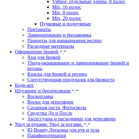
Virtuoz, отдельные длины, 8 полос
Mix, 16 полос
Mix, 8 полос
Mix, 20 полос
Пучковые и подиумные
Препараты
Ламинирование и биозавивка
Пинцеты для наращивания ресниц
Расходные материалы
Оформление бровей
Хна для бровей
Thuya-окрашивание и ламинирование бровей и
ресниц
Краска для бровей и ресниц
Сопутствующая продукция для бровиста
Боди-арт
Шугаринг и биоэпиляция
Воскоплавы
Воски для депиляции
Сахарная паста, Фитосмола
Средства До и После
Аксессуары и расходники для депиляции
Уход за руками. Уход за ногами.
IQ Beauty Лосьоны для рук и тела
Парафинотерапия