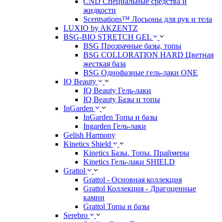
CND Специальные средства и
жидкости
Scentsations™ Лосьоны для рук и тела
LUXIO by AKZENTZ
BSG-BIO STRETCH GEL
BSG Прозрачные базы, топы
BSG COLLORATION HARD Цветная
жесткая база
BSG Однофазные гель-лаки ONE
IQ Beauty
IQ Beauty Гель-лаки
IQ Beauty Базы и топы
InGarden
InGarden Топы и базы
Ingarden Гель-лаки
Gelish Harmony
Kinetics Shield
Kinetics Базы. Топы. Праймеры
Kinetics Гель-лаки SHIELD
Grattol
Grattol - Oснoвнaя коллекция
Grattol Коллекция - Драгоценные
камни
Grattol Топы и базы
Serebro