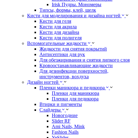
Irisk Пудры. Мономеры
Типсы, формы, клей, шелк
Кисти для моделирования и дизайна ногтей
Кисти для геля
Кисти для акрила
Кисти для дизайна
Кисти для полигеля
Вспомогательные жидкости
Жидкости для снятия покрытий
Антисептики для рук
Для обезжиривания и снятия липкого слоя
Кровоостанавливающие жидкости
Для дезинфекции поверхностей,
инструментов, вохдуха
Дизайн ногтей
Пленки маникюра и педикюра
Пленки для маникюра
Пленки для педикюра
Втирки и пигменты
Слайдеры
Новогодние
Slider RF
Ami Nails, Mink
Fashion Nails
YeSlider