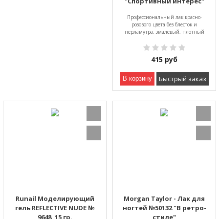
"Спортивный интерес"
Профессиональный лак красно-
розового цвета без блесток и
перламутра, эмалевый, плотный
415
руб
Быстрый заказ
В корзину
Runail Моделирующий
Morgan Taylor - Лак для
гель REFLECTIVE NUDE №
ногтей №50132 "В ретро-
9648, 15 гр.
стиле"