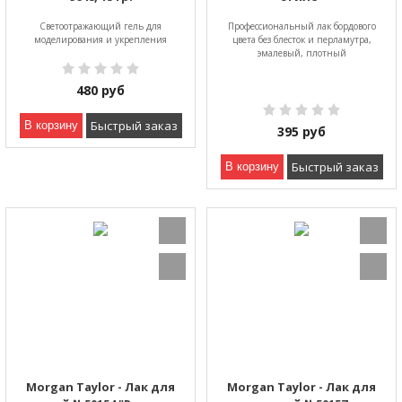
Светоотражающий гель для
Профессиональный лак бордового
моделирования и укрепления
цвета без блесток и перламутра,
эмалевый, плотный
480
руб
Быстрый заказ
В корзину
395
руб
Быстрый заказ
В корзину
Morgan Taylor - Лак для
Morgan Taylor - Лак для