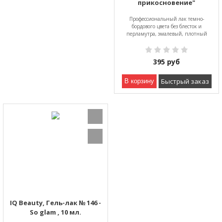
прикосновение"
Профессиональный лак темно-
бордового цвета без блесток и
перламутра, эмалевый, плотный
395
руб
Быстрый заказ
В корзину
IQ Beauty, Гель-лак № 146 -
So glam , 10 мл.