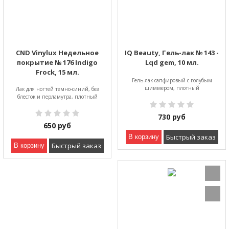
CND Vinylux Недельное
IQ Beauty, Гель-лак № 143 -
покрытие № 176 Indigo
Lqd gem, 10 мл.
Frock, 15 мл.
Гель-лак сапфировый с голубым
шиммером, плотный
Лак для ногтей темно-синий, без
блесток и перламутра, плотный
730
руб
650
руб
Быстрый заказ
В корзину
Быстрый заказ
В корзину