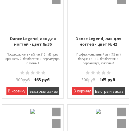
Dance Legend, лак для
Dance Legend, лак для
ногтей - цвет № 36
ногтей - цвет № 42
Профессиональный лак (15 ml) ярко-
Профессиональный лак (15 ml)
оранжевый, без блесток и перламутра,
бледно-синий, без блесток и
плотный
перламутра, плотный
300
руб
165
руб
300
руб
165
руб
Быстрый заказ
Быстрый заказ
В корзину
В корзину