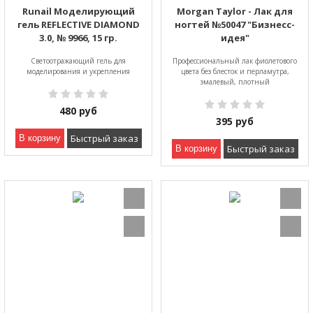
Runail Моделирующий
Morgan Taylor - Лак для
гель REFLECTIVE DIAMOND
ногтей №50047 "Бизнесс-
3.0, № 9966, 15 гр.
идея"
Светоотражающий гель для
Профессиональный лак фиолетового
моделирования и укрепления
цвета без блесток и перламутра,
эмалевый, плотный
480
руб
395
руб
Быстрый заказ
В корзину
Быстрый заказ
В корзину