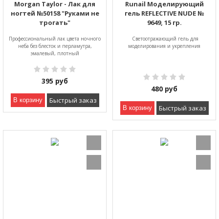
Morgan Taylor - Лак для
Runail Моделирующий
ногтей №50158 "Руками не
гель REFLECTIVE NUDE №
трогать"
9649, 15 гр.
Профессиональный лак цвета ночного
Светоотражающий гель для
неба без блесток и перламутра,
моделирования и укрепления
эмалевый, плотный
395
руб
480
руб
Быстрый заказ
В корзину
Быстрый заказ
В корзину