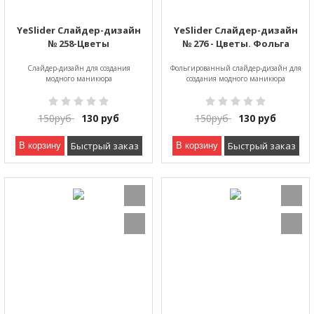
YeSlider Слайдер-дизайн
YeSlider Слайдер-дизайн
№ 258-Цветы
№ 276 - Цветы. Фольга
Слайдер-дизайн для создания
Фольгированный слайдер-дизайн для
модного маникюра
создания модного маникюра
150
руб
130
руб
150
руб
130
руб
Быстрый заказ
Быстрый заказ
В корзину
В корзину