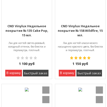
CND Vinylux Недельное
CND Vinylux Недельное
покрытие № 135 Cake Pop,
покрытие № 158 Wildfire, 15
15 мл.
мл.
Лак для ногтей светло-розовый,
Лак для ногтей классического
холодный оттенок, без блесток и
насыщенно красного цвета, без блесток
перламутра, плотный.
и перламутра, плотный.
1 100
руб
1 150
руб
Быстрый заказ
Быстрый заказ
В корзину
В корзину