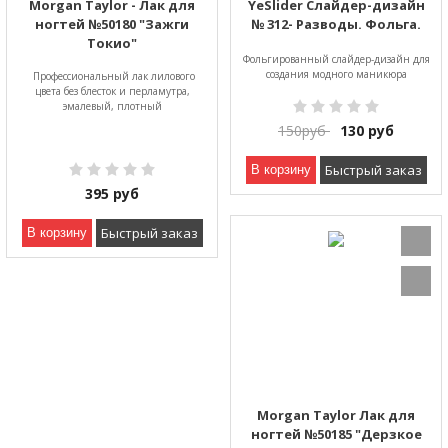
Morgan Taylor - Лак для
YeSlider Слайдер-дизайн
ногтей №50180 "Зажги
№ 312- Разводы. Фольга.
Токио"
Фольгированный слайдер-дизайн для
создания модного маникюра
Профессиональный лак лилового
цвета без блесток и перламутра,
эмалевый, плотный
150
руб
130
руб
Быстрый заказ
В корзину
395
руб
Быстрый заказ
В корзину
Morgan Taylor Лак для
ногтей №50185 "Дерзкое