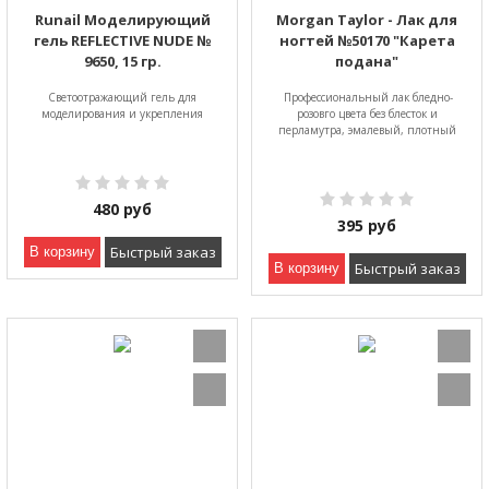
Runail Моделирующий
Morgan Taylor - Лак для
гель REFLECTIVE NUDE №
ногтей №50170 "Карета
9650, 15 гр.
подана"
Светоотражающий гель для
Профессиональный лак бледно-
моделирования и укрепления
розовго цвета без блесток и
перламутра, эмалевый, плотный
480
руб
395
руб
Быстрый заказ
В корзину
Быстрый заказ
В корзину