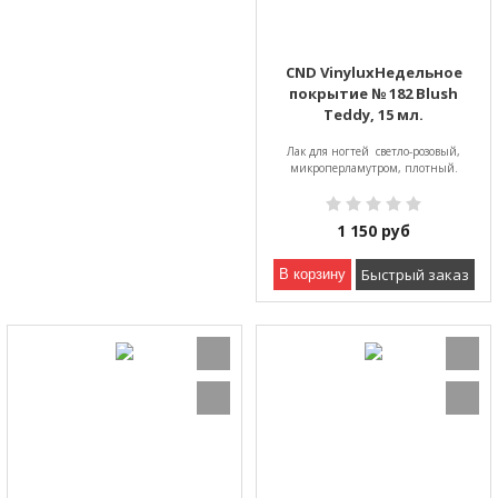
CND VinyluxНедельное
покрытие № 182 Blush
Teddy, 15 мл.
Лак для ногтей светло-розовый,
микроперламутром, плотный.
1 150
руб
Быстрый заказ
В корзину