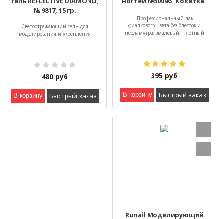
гель REFLECTIVE DIAMOND,
ногтей №50096 "Кокетка"
№ 9817, 15 гр.
Профессиональный лак
фиалкового цвета без блесток и
Светоотражающий гель для
перламутра, эмалевый, плотный
моделирования и укрепления
395
руб
480
руб
Быстрый заказ
В корзину
Быстрый заказ
В корзину
Runail Моделирующий