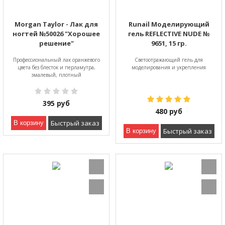
Morgan Taylor - Лак для
Runail Моделирующий
ногтей №50026 "Хорошее
гель REFLECTIVE NUDE №
решение"
9651, 15 гр.
Профессиональный лак оранжевого
Светоотражающий гель для
цвета без блесток и перламутра,
моделирования и укрепления
эмалевый, плотный
395
руб
480
руб
Быстрый заказ
В корзину
Быстрый заказ
В корзину