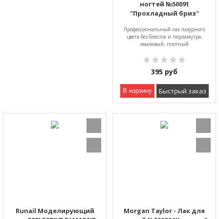
ногтей №50091
"Прохладный бриз"
Профессиональный лак лазурного
цвета без блесток и перламутра,
эмалевый, плотный
395
руб
Быстрый заказ
В корзину
Runail Моделирующий
Morgan Taylor - Лак для