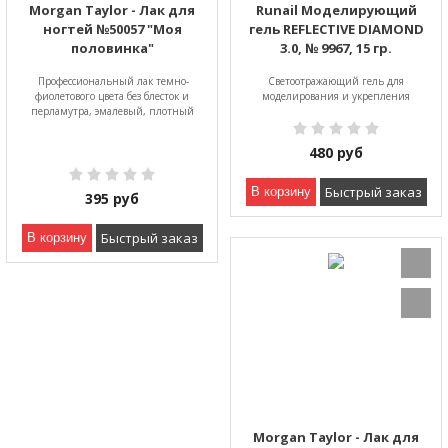
Morgan Taylor - Лак для
Runail Моделирующий
ногтей №50057 "Моя
гель REFLECTIVE DIAMOND
половинка"
3.0, № 9967, 15 гр.
Профессиональный лак темно-
Светоотражающий гель для
фиолетового цвета без блесток и
моделирования и укрепления
перламутра, эмалевый, плотный
480
руб
Быстрый заказ
В корзину
395
руб
Быстрый заказ
В корзину
Morgan Taylor - Лак для