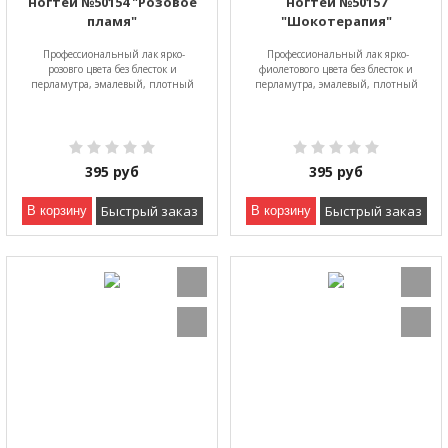
ногтей №50154 "Розовое
ногтей №50157
пламя"
"Шокотерапия"
Профессиональный лак ярко-
Профессиональный лак ярко-
розовго цвета без блесток и
фиолетового цвета без блесток и
перламутра, эмалевый, плотный
перламутра, эмалевый, плотный
395
руб
395
руб
Быстрый заказ
Быстрый заказ
В корзину
В корзину