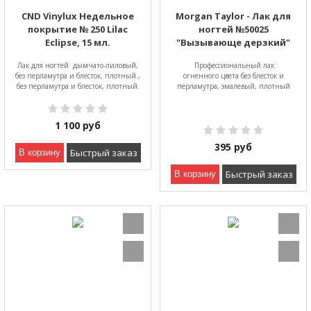
CND Vinylux Недельное
Morgan Taylor - Лак для
покрытие № 250 Lilac
ногтей №50025
Eclipse, 15 мл.
"Вызывающе дерзкий"
Лак для ногтей дымчато-лиловый,
Профессиональный лак
без перламутра и блесток, плотный.,
огненного цвета без блесток и
без перламутра и блесток, плотный.
перламутра, эмалевый, плотный
1 100
руб
395
руб
Быстрый заказ
В корзину
Быстрый заказ
В корзину