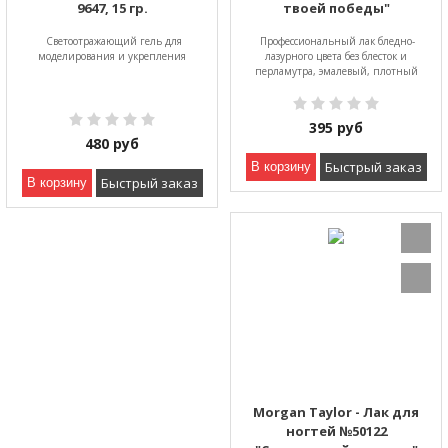
9647, 15 гр.
твоей победы"
Светоотражающий гель для
Профессиональный лак бледно-
моделирования и укрепления
лазурного цвета без блесток и
перламутра, эмалевый, плотный
395
руб
480
руб
Быстрый заказ
В корзину
Быстрый заказ
В корзину
Morgan Taylor - Лак для
ногтей №50122