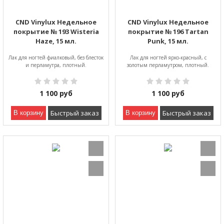
CND Vinylux Недельное
CND Vinylux Недельное
покрытие № 193 Wisteria
покрытие № 196 Tartan
Haze, 15 мл.
Punk, 15 мл.
Лак для ногтей фиалковый, без блесток
Лак для ногтей ярко-красный, с
и перламутра, плотный.
золотым перламутром, плотный.
1 100
руб
1 100
руб
Быстрый заказ
Быстрый заказ
В корзину
В корзину