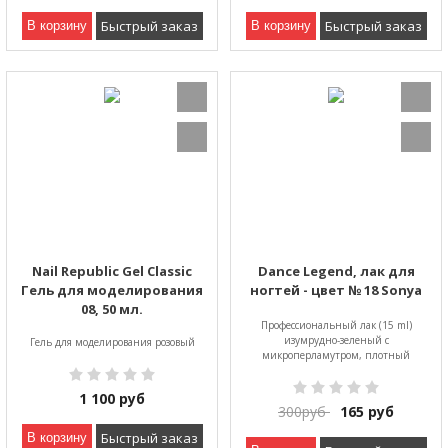
Быстрый заказ
Быстрый заказ
В корзину
В корзину
Nail Republic Gel Classic
Dance Legend, лак для
Гель для моделирования
ногтей - цвет № 18 Sonya
08, 50 мл.
Профессиональный лак (15 ml)
изумрудно-зеленый с
Гель для моделирования розовый
микроперламутром, плотный
1 100
руб
300
руб
165
руб
Быстрый заказ
В корзину