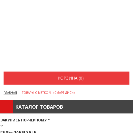
ВОПРОСЫ И ОТВЕТЫ
КАК ОФОРМИТЬ ЗАКАЗ
БРЕНДЫ
ОТЗЫВЫ
КОНТАКТЫ
КОРЗИНА (0)
ГЛАВНАЯ
ТОВАРЫ С МЕТКОЙ: «СМАРТ ДИСК»
КАТАЛОГ ТОВАРОВ
ЗАКУПИСЬ ПО-ЧЕРНОМУ
ГЕЛЬ-ЛАКИ SALE