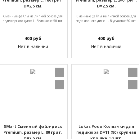
Premium, размер L, 180 грит.
Premium, размер L, 240 грит.
D=2,5 см.
D=2,5 см.
Сменные файлы на липкой основе для
Сменные файлы на липкой основе для
педикюрного диска L. В упаковке 50 шт.
педикюрного диска L. В упаковке 50 шт.
400
руб
400
руб
Нет в наличии
Нет в наличии
SMart Сменный файл-диск
Lukas Podo Колпачки для
Premium, размер L, 80 грит.
педикюра D=11 (80) крупная
D=2,5 см.
крошка, 50 шт.