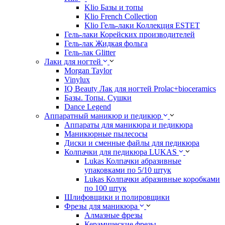
Klio Базы и топы
Klio French Collection
Klio Гель-лаки Коллекция ESTET
Гель-лаки Корейских производителей
Гель-лак Жидкая фольга
Гель-лак Glitter
Лаки для ногтей
Morgan Taylor
Vinylux
IQ Beauty Лак для ногтей Prolac+bioceramics
Базы. Топы. Сушки
Dance Legend
Аппаратный маникюр и педикюр
Аппараты для маникюра и педикюра
Маникюрные пылесосы
Диски и сменные файлы для педикюра
Колпачки для педикюра LUKAS
Lukas Колпачки абразивные
упаковками по 5/10 штук
Lukas Колпачки абразивные коробками
по 100 штук
Шлифовщики и полировщики
Фрезы для маникюра
Алмазные фрезы
Керамические фрезы