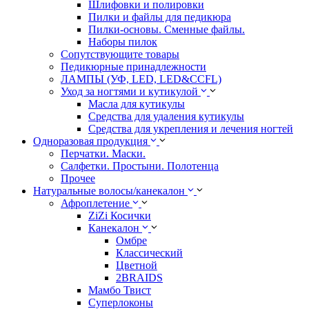
Шлифовки и полировки
Пилки и файлы для педикюра
Пилки-основы. Сменные файлы.
Наборы пилок
Сопутствующите товары
Педикюрные принадлежности
ЛАМПЫ (УФ, LED, LED&CCFL)
Уход за ногтями и кутикулой
Масла для кутикулы
Средства для удаления кутикулы
Средства для укрепления и лечения ногтей
Одноразовая продукция
Перчатки. Маски.
Салфетки. Простыни. Полотенца
Прочее
Натуральные волосы/канекалон
Афроплетение
ZiZi Косички
Канекалон
Омбре
Классический
Цветной
2BRAIDS
Мамбо Твист
Суперлоконы