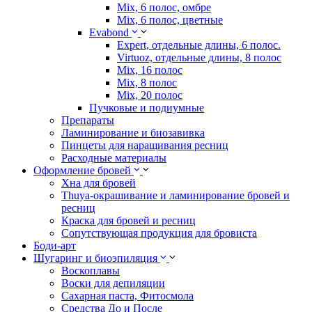
Mix, 6 полос, омбре
Mix, 6 полос, цветные
Evabond
Expert, отдельные длины, 6 полос.
Virtuoz, отдельные длины, 8 полос
Mix, 16 полос
Mix, 8 полос
Mix, 20 полос
Пучковые и подиумные
Препараты
Ламинирование и биозавивка
Пинцеты для наращивания ресниц
Расходные материалы
Оформление бровей
Хна для бровей
Thuya-окрашивание и ламинирование бровей и
ресниц
Краска для бровей и ресниц
Сопутствующая продукция для бровиста
Боди-арт
Шугаринг и биоэпиляция
Воскоплавы
Воски для депиляции
Сахарная паста, Фитосмола
Средства До и После