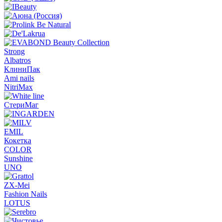
Strong
Albatros
КлиниПак
Ami nails
NitriMax
СтериМаг
EMIL
Кокетка
COLOR
Sunshine
UNO
ZX-Mei
Fashion Nails
LOTUS