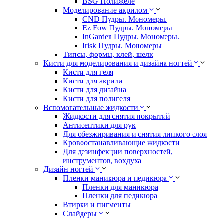
BSG Полижеле
Моделирование акрилом
CND Пудры. Мономеры.
Ez Fow Пудры. Мономеры
InGarden Пудры. Мономеры.
Irisk Пудры. Мономеры
Типсы, формы, клей, шелк
Кисти для моделирования и дизайна ногтей
Кисти для геля
Кисти для акрила
Кисти для дизайна
Кисти для полигеля
Вспомогательные жидкости
Жидкости для снятия покрытий
Антисептики для рук
Для обезжиривания и снятия липкого слоя
Кровоостанавливающие жидкости
Для дезинфекции поверхностей,
инструментов, вохдуха
Дизайн ногтей
Пленки маникюра и педикюра
Пленки для маникюра
Пленки для педикюра
Втирки и пигменты
Слайдеры