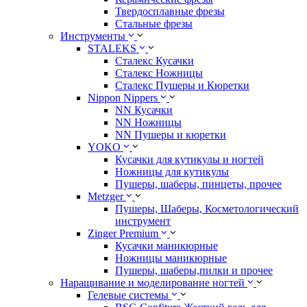
Твердосплавные фрезы
Стальные фрезы
Инструменты
STALEKS
Сталекс Кусачки
Сталекс Ножницы
Сталекс Пушеры и Кюретки
Nippon Nippers
NN Кусачки
NN Ножницы
NN Пушеры и кюретки
YOKO
Кусачки для кутикулы и ногтей
Ножницы для кутикулы
Пушеры, шаберы, пинцеты, прочее
Metzger
Пушеры, Шаберы, Косметологический
инструмент
Zinger Premium
Кусачки маникюрные
Ножницы маникюрные
Пушеры, шаберы,пилки и прочее
Наращивание и моделирование ногтей
Гелевые системы