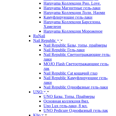
Haruyama Коллекции Рио. Love.
Haruyama Магнитные гель-лаки
Haruyama Коллекция Лоли. Наоми
Камуфлирующие гель-лаки
Haruyama Коллекция Барселона.
Хамелеон
Haruyama Коллекция Мороженое
RuNail
Nail Republic
Nail Republic Базы, топы, праймеры
Nail Republic Гель-лаки
Nail Republic Светоотражающие гель-
лаки
MOJO Flash Светоотражающие гель-
лак
Nail Republic Cat кошачий глаз
Nail Republic Камуфлирующие гель-
лаки
Nail Republic Однофазные гель-лаки
UNO
UNO Базы. Топы. Праймеры
Основная коллекция 8мл.
Uno Lux гель-лаки, 8 мл.
UNO Pedicure Однофазный гель-лак
Klio