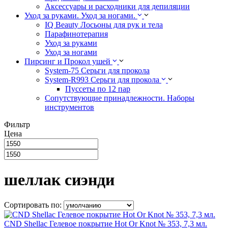
Аксессуары и расходники для депиляции
Уход за руками. Уход за ногами.
IQ Beauty Лосьоны для рук и тела
Парафинотерапия
Уход за руками
Уход за ногами
Пирсинг и Прокол ушей
System-75 Серьги для прокола
System-R993 Серьги для прокола
Пуссеты по 12 пар
Cопутствующие принадлежности. Наборы
инструментов
Фильтр
Цена
шеллак сиэнди
Сортировать по:
CND Shellac Гелевое покрытие Hot Or Knot № 353, 7,3 мл.