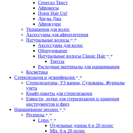
Сенегал Твист
Афрокосы
Пони Hair Up!
Дреды Джа
Афрокудри
Украшения для волос
Аксессуары для афроплетения
Натуральные волосы
Аксессуары для волос
Оборудование
Натуральные волосы Classic Hair
Трессы
Расходные материалы для наращивания
Косметика
Стерилизация и дезинфекция
Стерилизаторы, УЗ ванны, Сухожары. Журналы
учета
Крафт-пакеты для стерилизации
Емкости, лотки для стерилизации и хранения
инструментов и фрез
Наращивание ресниц
Ресницы
Lotus
Отдельные длины 6 и 20 полос
Mix, 6 и 20 полос