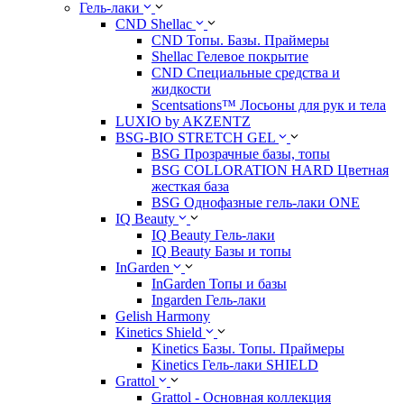
Гель-лаки
CND Shellac
CND Топы. Базы. Праймеры
Shellac Гелевое покрытие
CND Специальные средства и
жидкости
Scentsations™ Лосьоны для рук и тела
LUXIO by AKZENTZ
BSG-BIO STRETCH GEL
BSG Прозрачные базы, топы
BSG COLLORATION HARD Цветная
жесткая база
BSG Однофазные гель-лаки ONE
IQ Beauty
IQ Beauty Гель-лаки
IQ Beauty Базы и топы
InGarden
InGarden Топы и базы
Ingarden Гель-лаки
Gelish Harmony
Kinetics Shield
Kinetics Базы. Топы. Праймеры
Kinetics Гель-лаки SHIELD
Grattol
Grattol - Oснoвнaя коллекция