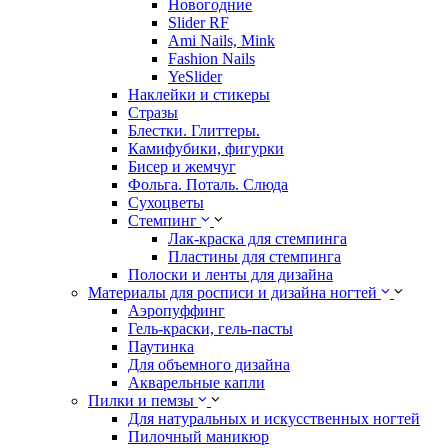
Новогодние
Slider RF
Ami Nails, Mink
Fashion Nails
YeSlider
Наклейки и стикеры
Стразы
Блестки. Глиттеры.
Камифубики, фигурки
Бисер и жемчуг
Фольга. Поталь. Слюда
Сухоцветы
Стемпинг
Лак-краска для стемпинга
Пластины для стемпинга
Полоски и ленты для дизайна
Материалы для росписи и дизайна ногтей
Аэропуффинг
Гель-краски, гель-пасты
Паутинка
Для объемного дизайна
Акварельные капли
Пилки и пемзы
Для натуральных и искусственных ногтей
Пилочный маникюр