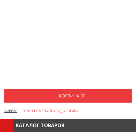
ДОСТАВКА И ОПЛАТА
АКЦИИ
ВОПРОСЫ И ОТВЕТЫ
КАК ОФОРМИТЬ ЗАКАЗ
БРЕНДЫ
ОТЗЫВЫ
КОНТАКТЫ
КОРЗИНА (0)
ГЛАВНАЯ
ТОВАРЫ С МЕТКОЙ: «ПОДОЛОГИЯ»
КАТАЛОГ ТОВАРОВ