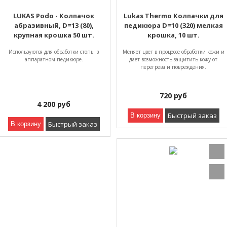
LUKAS Podo - Колпачок
Lukas Thermo Колпачки для
абразивный, D=13 (80),
педикюра D=10 (320) мелкая
крупная крошка 50 шт.
крошка, 10 шт.
Используются для обработки стопы в
Mеняет цвет в процессе обработки кожи и
аппаратном педикюре.
дает возможность защитить кожу от
перегрева и повреждения.
720
руб
4 200
руб
Быстрый заказ
В корзину
Быстрый заказ
В корзину