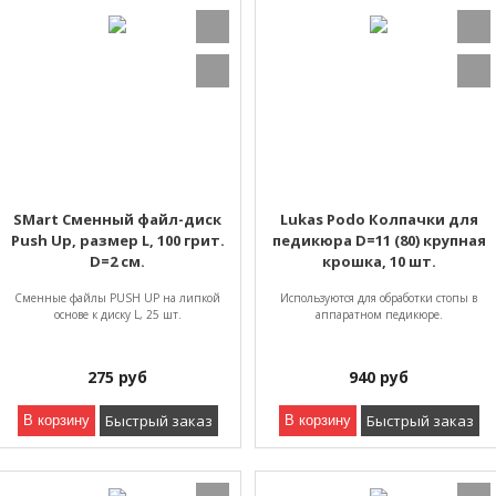
SMart Сменный файл-диск
Lukas Podo Колпачки для
Push Up, размер L, 100 грит.
педикюра D=11 (80) крупная
D=2 см.
крошка, 10 шт.
Cменные файлы PUSH UP на липкой
Используются для обработки стопы в
основе к диску L, 25 шт.
аппаратном педикюре.
275
руб
940
руб
Быстрый заказ
Быстрый заказ
В корзину
В корзину