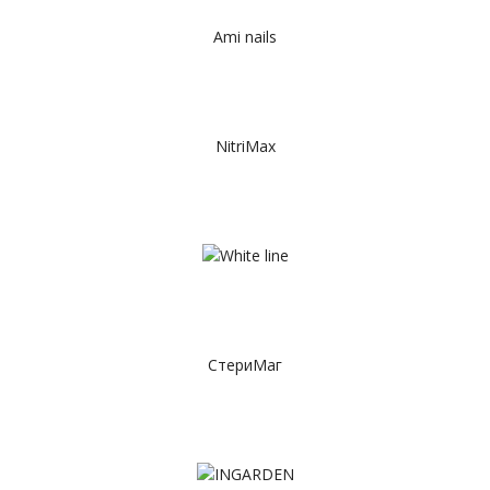
Ami nails
NitriMax
СтериМаг