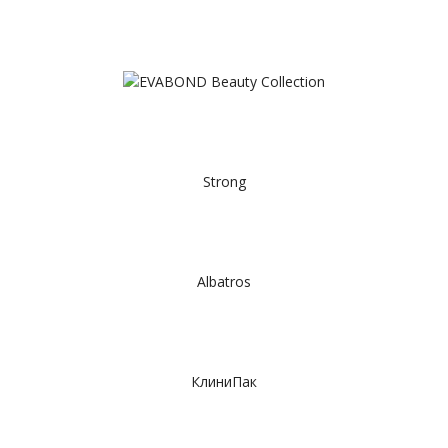
Strong
Albatros
КлиниПак