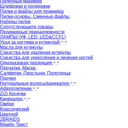
Пилочный маникюр
Шлифовки и полировки
Пилки и файлы для педикюра
Пилки-основы. Сменные файлы.
Наборы пилок
Сопутствующите товары
Педикюрные принадлежности
ЛАМПЫ (УФ, LED, LED&CCFL)
Уход за ногтями и кутикулой
Масла для кутикулы
Средства для удаления кутикулы
Средства для укрепления и лечения ногтей
Одноразовая продукция
Перчатки. Маски.
Салфетки. Простыни. Полотенца
Прочее
Натуральные волосы/канекалон
Афроплетение
ZiZi Косички
Канекалон
Омбре
Классический
Цветной
2BRAIDS
Мамбо Твист