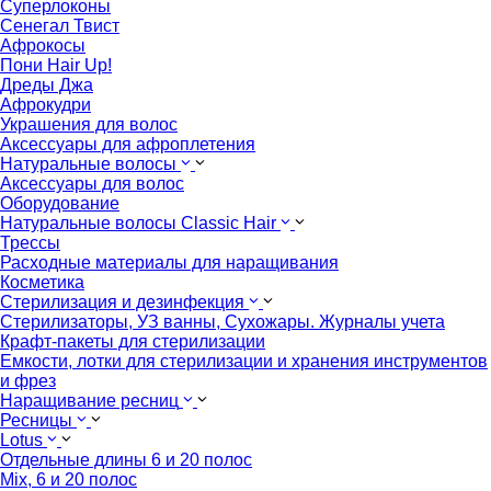
Суперлоконы
Сенегал Твист
Афрокосы
Пони Hair Up!
Дреды Джа
Афрокудри
Украшения для волос
Аксессуары для афроплетения
Натуральные волосы
Аксессуары для волос
Оборудование
Натуральные волосы Classic Hair
Трессы
Расходные материалы для наращивания
Косметика
Стерилизация и дезинфекция
Стерилизаторы, УЗ ванны, Сухожары. Журналы учета
Крафт-пакеты для стерилизации
Емкости, лотки для стерилизации и хранения инструментов
и фрез
Наращивание ресниц
Ресницы
Lotus
Отдельные длины 6 и 20 полос
Mix, 6 и 20 полос