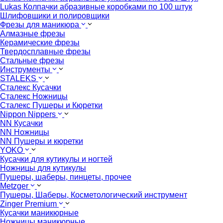
Lukas Колпачки абразивные коробками по 100 штук
Шлифовщики и полировщики
Фрезы для маникюра
Алмазные фрезы
Керамические фрезы
Твердосплавные фрезы
Стальные фрезы
Инструменты
STALEKS
Сталекс Кусачки
Сталекс Ножницы
Сталекс Пушеры и Кюретки
Nippon Nippers
NN Кусачки
NN Ножницы
NN Пушеры и кюретки
YOKO
Кусачки для кутикулы и ногтей
Ножницы для кутикулы
Пушеры, шаберы, пинцеты, прочее
Metzger
Пушеры, Шаберы, Косметологический инструмент
Zinger Premium
Кусачки маникюрные
Ножницы маникюрные