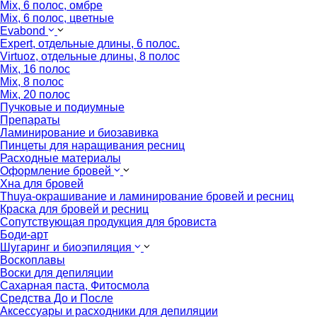
Mix, 6 полос, омбре
Mix, 6 полос, цветные
Evabond
Expert, отдельные длины, 6 полос.
Virtuoz, отдельные длины, 8 полос
Mix, 16 полос
Mix, 8 полос
Mix, 20 полос
Пучковые и подиумные
Препараты
Ламинирование и биозавивка
Пинцеты для наращивания ресниц
Расходные материалы
Оформление бровей
Хна для бровей
Thuya-окрашивание и ламинирование бровей и ресниц
Краска для бровей и ресниц
Сопутствующая продукция для бровиста
Боди-арт
Шугаринг и биоэпиляция
Воскоплавы
Воски для депиляции
Сахарная паста, Фитосмола
Средства До и После
Аксессуары и расходники для депиляции