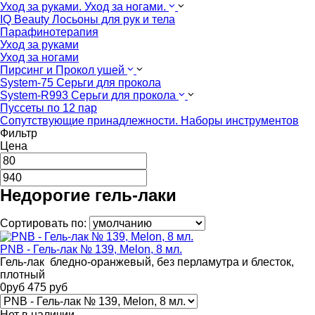
Уход за руками. Уход за ногами.
IQ Beauty Лосьоны для рук и тела
Парафинотерапия
Уход за руками
Уход за ногами
Пирсинг и Прокол ушей
System-75 Серьги для прокола
System-R993 Серьги для прокола
Пуссеты по 12 пар
Cопутствующие принадлежности. Наборы инструментов
Фильтр
Цена
Недорогие гель-лаки
Сортировать по:
PNB - Гель-лак № 139, Melon, 8 мл.
Гель-лак бледно-оранжевый, без перламутра и блесток,
плотный
0
руб
475
руб
Нет в наличии