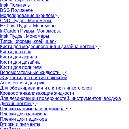
Irisk Полигель
BSG Полижеле
Моделирование акрилом
CND Пудры. Мономеры.
Ez Fow Пудры. Мономеры
InGarden Пудры. Мономеры.
Irisk Пудры. Мономеры
Типсы, формы, клей, шелк
Кисти для моделирования и дизайна ногтей
Кисти для геля
Кисти для акрила
Кисти для дизайна
Кисти для полигеля
Вспомогательные жидкости
Жидкости для снятия покрытий
Антисептики для рук
Для обезжиривания и снятия липкого слоя
Кровоостанавливающие жидкости
Для дезинфекции поверхностей, инструментов, вохдуха
Дизайн ногтей
Пленки маникюра и педикюра
Пленки для маникюра
Пленки для педикюра
Втирки и пигменты