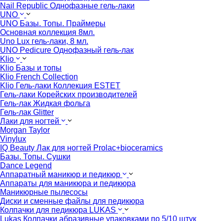
Nail Republic Однофазные гель-лаки
UNO
UNO Базы. Топы. Праймеры
Основная коллекция 8мл.
Uno Lux гель-лаки, 8 мл.
UNO Pedicure Однофазный гель-лак
Klio
Klio Базы и топы
Klio French Collection
Klio Гель-лаки Коллекция ESTET
Гель-лаки Корейских производителей
Гель-лак Жидкая фольга
Гель-лак Glitter
Лаки для ногтей
Morgan Taylor
Vinylux
IQ Beauty Лак для ногтей Prolac+bioceramics
Базы. Топы. Сушки
Dance Legend
Аппаратный маникюр и педикюр
Аппараты для маникюра и педикюра
Маникюрные пылесосы
Диски и сменные файлы для педикюра
Колпачки для педикюра LUKAS
Lukas Колпачки абразивные упаковками по 5/10 штук