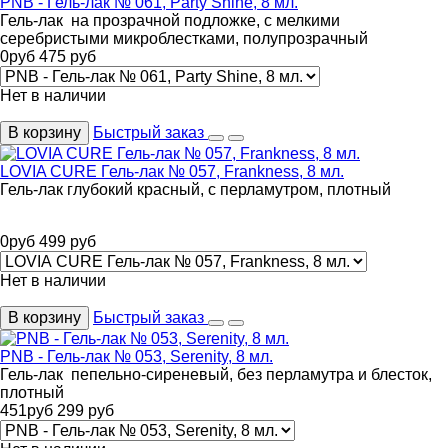
PNB - Гель-лак № 061, Party Shine, 8 мл.
Гель-лак на прозрачной подложке, с мелкими
серебристыми микроблестками, полупрозрачный
0
руб
475
руб
Нет в наличии
В корзину
Быстрый заказ
LOVIA CURE Гель-лак № 057, Frankness, 8 мл.
Гель-лак глубокий красный, с перламутром, плотный
0
руб
499
руб
Нет в наличии
В корзину
Быстрый заказ
PNB - Гель-лак № 053, Serenity, 8 мл.
Гель-лак пепельно-сиреневый, без перламутра и блесток,
плотный
451
руб
299
руб