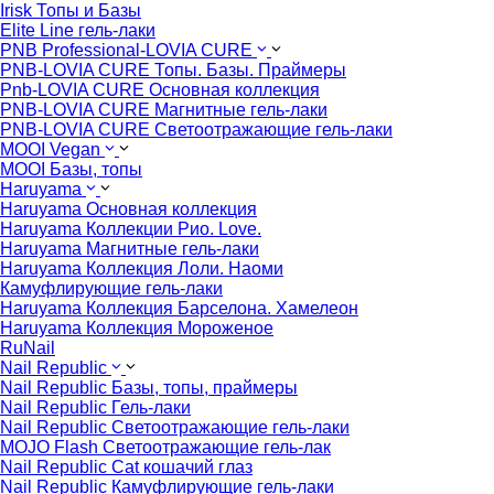
Irisk Топы и Базы
Elite Line гель-лаки
PNB Professional-LOVIA CURE
PNB-LOVIA CURE Топы. Базы. Праймеры
Pnb-LOVIA CURE Основная коллекция
PNB-LOVIA CURE Магнитные гель-лаки
PNB-LOVIA CURE Cветоотражающие гель-лаки
MOOI Vegan
MOOI Базы, топы
Haruyama
Haruyama Основная коллекция
Haruyama Коллекции Рио. Love.
Haruyama Магнитные гель-лаки
Haruyama Коллекция Лоли. Наоми
Камуфлирующие гель-лаки
Haruyama Коллекция Барселона. Хамелеон
Haruyama Коллекция Мороженое
RuNail
Nail Republic
Nail Republic Базы, топы, праймеры
Nail Republic Гель-лаки
Nail Republic Светоотражающие гель-лаки
MOJO Flash Светоотражающие гель-лак
Nail Republic Cat кошачий глаз
Nail Republic Камуфлирующие гель-лаки