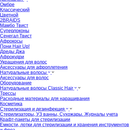
Омбре
Классический
Цветной
2BRAIDS
Мамбо Твист
Суперлоконы
Сенегал Твист
Афрокосы
Пони Hair Up!
Дреды Джа
Афрокудри
Украшения для волос
Аксессуары для афроплетения
Натуральные волосы
Аксессуары для волос
Оборудование
Натуральные волосы Classic Hair
Трессы
Расходные материалы для наращивания
Косметика
Стерилизация и дезинфекция
Стерилизаторы, УЗ ванны, Сухожары. Журналы учета
Крафт-пакеты для стерилизации
Емкости, лотки для стерилизации и хранения инструментов
и фрез