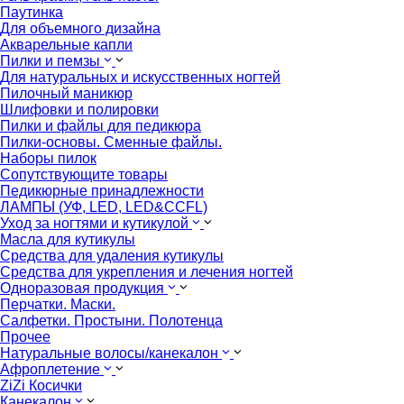
Паутинка
Для объемного дизайна
Акварельные капли
Пилки и пемзы
Для натуральных и искусственных ногтей
Пилочный маникюр
Шлифовки и полировки
Пилки и файлы для педикюра
Пилки-основы. Сменные файлы.
Наборы пилок
Сопутствующите товары
Педикюрные принадлежности
ЛАМПЫ (УФ, LED, LED&CCFL)
Уход за ногтями и кутикулой
Масла для кутикулы
Средства для удаления кутикулы
Средства для укрепления и лечения ногтей
Одноразовая продукция
Перчатки. Маски.
Салфетки. Простыни. Полотенца
Прочее
Натуральные волосы/канекалон
Афроплетение
ZiZi Косички
Канекалон