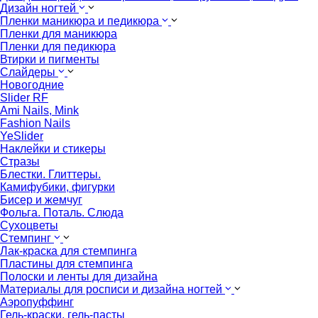
Дизайн ногтей
Пленки маникюра и педикюра
Пленки для маникюра
Пленки для педикюра
Втирки и пигменты
Слайдеры
Новогодние
Slider RF
Ami Nails, Mink
Fashion Nails
YeSlider
Наклейки и стикеры
Стразы
Блестки. Глиттеры.
Камифубики, фигурки
Бисер и жемчуг
Фольга. Поталь. Слюда
Сухоцветы
Стемпинг
Лак-краска для стемпинга
Пластины для стемпинга
Полоски и ленты для дизайна
Материалы для росписи и дизайна ногтей
Аэропуффинг
Гель-краски, гель-пасты