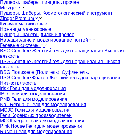
Пушеры, шаберы, пинцеты, прочее
Metzger
Пушеры, Шаберы, Косметологический инструмент
Zinger Premium
Кусачки маникюрные
Ножницы маникюрные
Пушеры, шаберы,пилки и прочее
Наращивание и моделирование ногтей
Гелевые системы
BSG Confiture Жесткий гель для наращивания-Высокая
вязкость
BSG Confiture Жесткий гель для наращивания-Низкая
вязкость
BSG Полижеле (Полигель), Суфле-гель.
BSG Confiture Флакон Жесткий гель для наращивания-
Низкая вязкость
Irisk Гели для моделирования
IBD Гели для моделирования
PNB Гели для моделирования
Nail Republic Гели для моделирования
MOJO Гели для моделирования
Гели Корейских производителей
MOOI Vegan Гели для моделирования
Pink House Гели для моделирования
RuNail Гели для моделирования