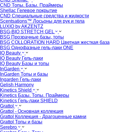
CND Топы. Базы. Праймеры
Shellac Гелевое покрытие
CND Специальные средства и жидкости
Scentsations™ Лосьоны для рук и тела
LUXIO by AKZENTZ
BSG-BIO STRETCH GEL
BSG Прозрачные базы, топы
BSG COLLORATION HARD Цветная жесткая база
BSG Однофазные гель-лаки ONE
IQ Beauty
IQ Beauty Гель-лаки
IQ Beauty Базы и топы
InGarden
InGarden Топы и базы
Ingarden Гель-лаки
Gelish Harmony
Kinetics Shield
Kinetics Базы. Топы. Праймеры
Kinetics Гель-лаки SHIELD
Grattol
Grattol - Oснoвнaя коллекция
Grattol Коллекция - Драгоценные камни
Grattol Топы и базы
Serebro