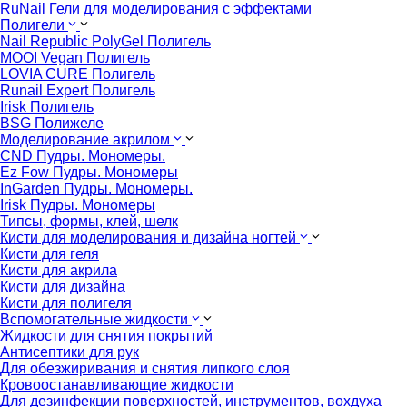
RuNail Гели для моделирования с эффектами
Полигели
Nail Republic PolyGel Полигель
MOOI Vegan Полигель
LOVIA CURE Полигель
Runail Expert Полигель
Irisk Полигель
BSG Полижеле
Моделирование акрилом
CND Пудры. Мономеры.
Ez Fow Пудры. Мономеры
InGarden Пудры. Мономеры.
Irisk Пудры. Мономеры
Типсы, формы, клей, шелк
Кисти для моделирования и дизайна ногтей
Кисти для геля
Кисти для акрила
Кисти для дизайна
Кисти для полигеля
Вспомогательные жидкости
Жидкости для снятия покрытий
Антисептики для рук
Для обезжиривания и снятия липкого слоя
Кровоостанавливающие жидкости
Для дезинфекции поверхностей, инструментов, вохдуха