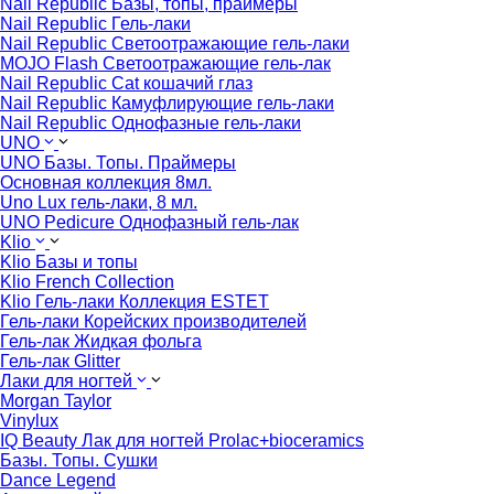
Nail Republic Базы, топы, праймеры
Nail Republic Гель-лаки
Nail Republic Светоотражающие гель-лаки
MOJO Flash Светоотражающие гель-лак
Nail Republic Cat кошачий глаз
Nail Republic Камуфлирующие гель-лаки
Nail Republic Однофазные гель-лаки
UNO
UNO Базы. Топы. Праймеры
Основная коллекция 8мл.
Uno Lux гель-лаки, 8 мл.
UNO Pedicure Однофазный гель-лак
Klio
Klio Базы и топы
Klio French Collection
Klio Гель-лаки Коллекция ESTET
Гель-лаки Корейских производителей
Гель-лак Жидкая фольга
Гель-лак Glitter
Лаки для ногтей
Morgan Taylor
Vinylux
IQ Beauty Лак для ногтей Prolac+bioceramics
Базы. Топы. Сушки
Dance Legend