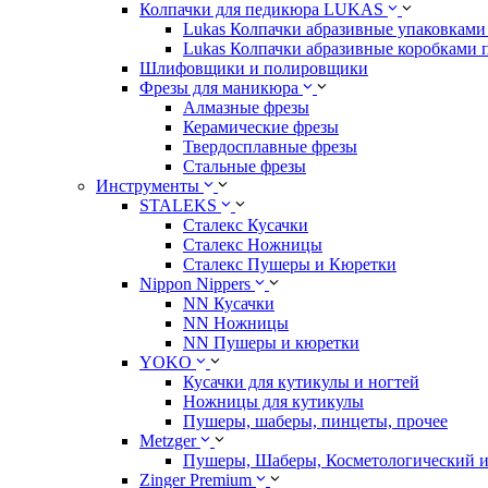
Колпачки для педикюра LUKAS
Lukas Колпачки абразивные упаковками 
Lukas Колпачки абразивные коробками 
Шлифовщики и полировщики
Фрезы для маникюра
Алмазные фрезы
Керамические фрезы
Твердосплавные фрезы
Стальные фрезы
Инструменты
STALEKS
Сталекс Кусачки
Сталекс Ножницы
Сталекс Пушеры и Кюретки
Nippon Nippers
NN Кусачки
NN Ножницы
NN Пушеры и кюретки
YOKO
Кусачки для кутикулы и ногтей
Ножницы для кутикулы
Пушеры, шаберы, пинцеты, прочее
Metzger
Пушеры, Шаберы, Косметологический 
Zinger Premium