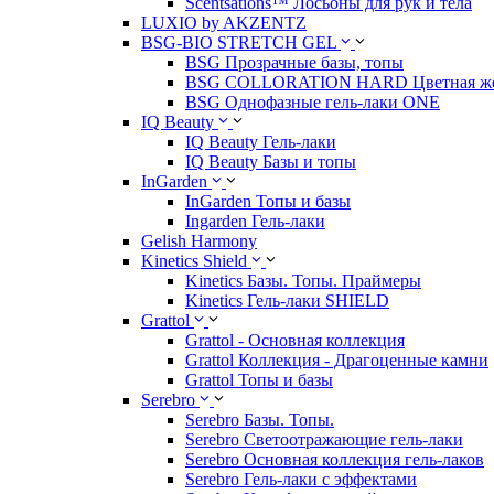
Scentsations™ Лосьоны для рук и тела
LUXIO by AKZENTZ
BSG-BIO STRETCH GEL
BSG Прозрачные базы, топы
BSG COLLORATION HARD Цветная жес
BSG Однофазные гель-лаки ONE
IQ Beauty
IQ Beauty Гель-лаки
IQ Beauty Базы и топы
InGarden
InGarden Топы и базы
Ingarden Гель-лаки
Gelish Harmony
Kinetics Shield
Kinetics Базы. Топы. Праймеры
Kinetics Гель-лаки SHIELD
Grattol
Grattol - Oснoвнaя коллекция
Grattol Коллекция - Драгоценные камни
Grattol Топы и базы
Serebro
Serebro Базы. Топы.
Serebro Светоотражающие гель-лаки
Serebro Основная коллекция гель-лаков
Serebro Гель-лаки с эффектами