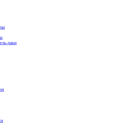
еры
ки
ль-лаки
он
ки