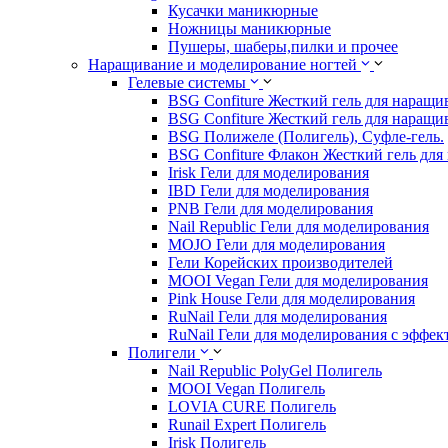
Кусачки маникюрные
Ножницы маникюрные
Пушеры, шаберы,пилки и прочее
Наращивание и моделирование ногтей
Гелевые системы
BSG Confiture Жесткий гель для наращи
BSG Confiture Жесткий гель для наращи
BSG Полижеле (Полигель), Суфле-гель.
BSG Confiture Флакон Жесткий гель для
Irisk Гели для моделирования
IBD Гели для моделирования
PNB Гели для моделирования
Nail Republic Гели для моделирования
MOJO Гели для моделирования
Гели Корейских производителей
MOOI Vegan Гели для моделирования
Pink House Гели для моделирования
RuNail Гели для моделирования
RuNail Гели для моделирования с эффек
Полигели
Nail Republic PolyGel Полигель
MOOI Vegan Полигель
LOVIA CURE Полигель
Runail Expert Полигель
Irisk Полигель