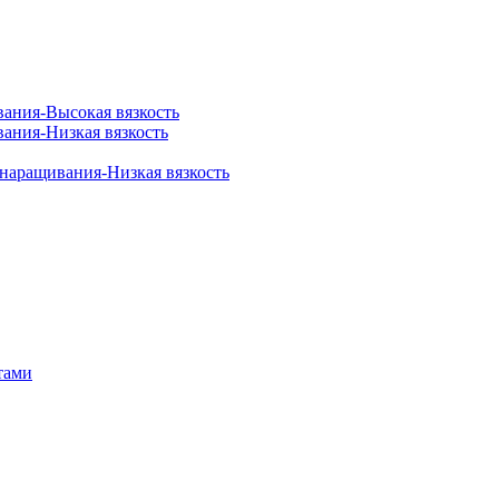
вания-Высокая вязкость
вания-Низкая вязкость
 наращивания-Низкая вязкость
тами