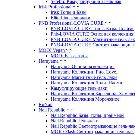
Serebro Камуфлирующий гель-лак
Irisk Professional
Irisk Топы и Базы
Elite Line гель-лаки
PNB Professional-LOVIA CURE
PNB-LOVIA CURE Топы. Базы. Прайм
Pnb-LOVIA CURE Основная коллекция
PNB-LOVIA CURE Магнитные гель-ла
PNB-LOVIA CURE Cветоотражающие ге
MOOI Vegan
MOOI Базы, топы
Haruyama
Haruyama Основная коллекция
Haruyama Коллекции Рио. Love.
Haruyama Магнитные гель-лаки
Haruyama Коллекция Лоли. Наоми
Камуфлирующие гель-лаки
Haruyama Коллекция Барселона. Хамеле
Haruyama Коллекция Мороженое
RuNail
Nail Republic
Nail Republic Базы, топы, праймеры
Nail Republic Гель-лаки
Nail Republic Светоотражающие гель-ла
MOJO Flash Светоотражающие гель-лак