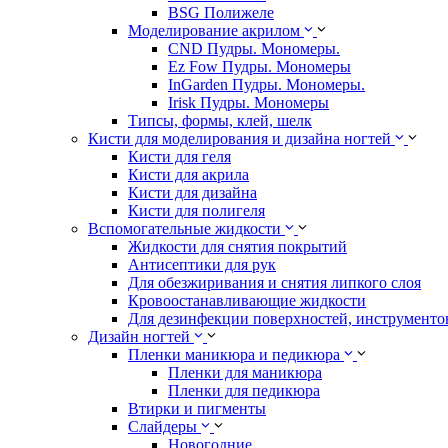
BSG Полижеле
Моделирование акрилом
CND Пудры. Мономеры.
Ez Fow Пудры. Мономеры
InGarden Пудры. Мономеры.
Irisk Пудры. Мономеры
Типсы, формы, клей, шелк
Кисти для моделирования и дизайна ногтей
Кисти для геля
Кисти для акрила
Кисти для дизайна
Кисти для полигеля
Вспомогательные жидкости
Жидкости для снятия покрытий
Антисептики для рук
Для обезжиривания и снятия липкого слоя
Кровоостанавливающие жидкости
Для дезинфекции поверхностей, инструментов
Дизайн ногтей
Пленки маникюра и педикюра
Пленки для маникюра
Пленки для педикюра
Втирки и пигменты
Слайдеры
Новогодние