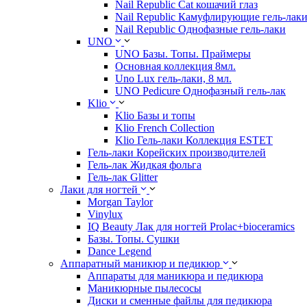
Nail Republic Cat кошачий глаз
Nail Republic Камуфлирующие гель-лак
Nail Republic Однофазные гель-лаки
UNO
UNO Базы. Топы. Праймеры
Основная коллекция 8мл.
Uno Lux гель-лаки, 8 мл.
UNO Pedicure Однофазный гель-лак
Klio
Klio Базы и топы
Klio French Collection
Klio Гель-лаки Коллекция ESTET
Гель-лаки Корейских производителей
Гель-лак Жидкая фольга
Гель-лак Glitter
Лаки для ногтей
Morgan Taylor
Vinylux
IQ Beauty Лак для ногтей Prolac+bioceramics
Базы. Топы. Сушки
Dance Legend
Аппаратный маникюр и педикюр
Аппараты для маникюра и педикюра
Маникюрные пылесосы
Диски и сменные файлы для педикюра