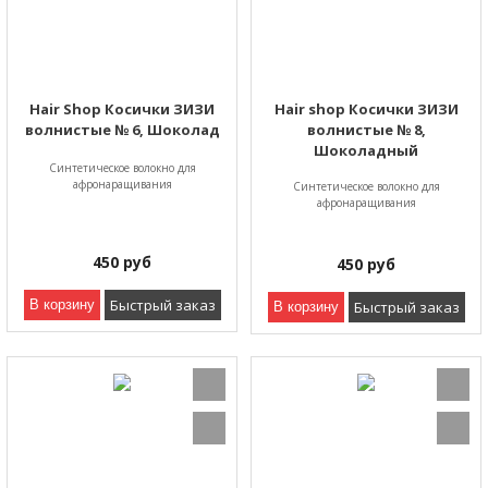
Hair Shop Косички ЗИЗИ
Hair shop Косички ЗИЗИ
волнистые № 6, Шоколад
волнистые № 8,
Шоколадный
Синтетическое волокно для
афронаращивания
Синтетическое волокно для
афронаращивания
450
руб
450
руб
Быстрый заказ
В корзину
Быстрый заказ
В корзину