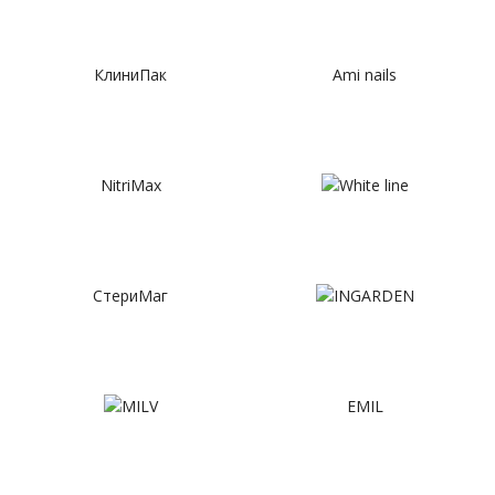
КлиниПак
Ami nails
NitriMax
СтериМаг
EMIL