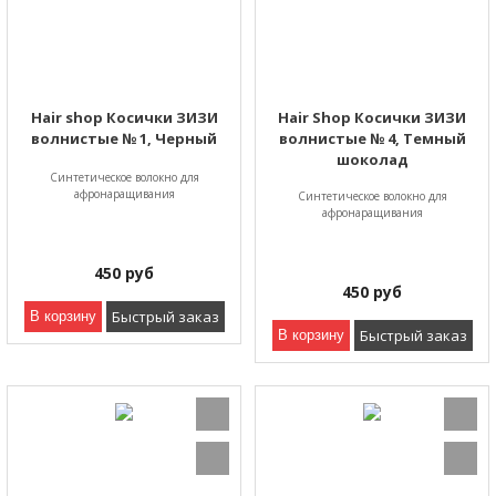
Hair shop Косички ЗИЗИ
Hair Shop Косички ЗИЗИ
волнистые № 1, Черный
волнистые № 4, Темный
шоколад
Синтетическое волокно для
афронаращивания
Синтетическое волокно для
афронаращивания
450
руб
450
руб
Быстрый заказ
В корзину
Быстрый заказ
В корзину