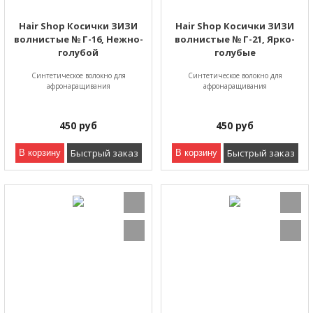
Hair Shop Косички ЗИЗИ
Hair Shop Косички ЗИЗИ
волнистые № Г-16, Нежно-
волнистые № Г-21, Ярко-
голубой
голубые
Синтетическое волокно для
Синтетическое волокно для
афронаращивания
афронаращивания
450
руб
450
руб
Быстрый заказ
Быстрый заказ
В корзину
В корзину