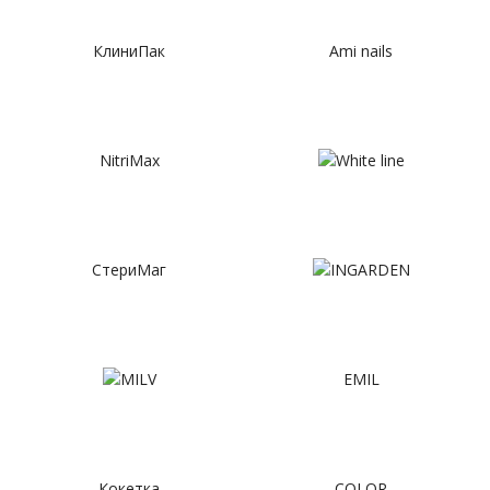
КлиниПак
Ami nails
NitriMax
СтериМаг
EMIL
Кокетка
COLOR