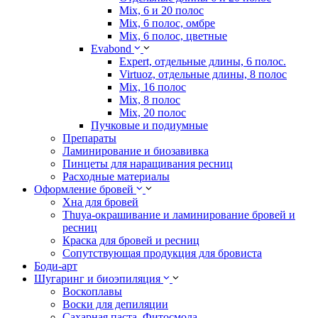
Mix, 6 и 20 полос
Mix, 6 полос, омбре
Mix, 6 полос, цветные
Evabond
Expert, отдельные длины, 6 полос.
Virtuoz, отдельные длины, 8 полос
Mix, 16 полос
Mix, 8 полос
Mix, 20 полос
Пучковые и подиумные
Препараты
Ламинирование и биозавивка
Пинцеты для наращивания ресниц
Расходные материалы
Оформление бровей
Хна для бровей
Thuya-окрашивание и ламинирование бровей и
ресниц
Краска для бровей и ресниц
Сопутствующая продукция для бровиста
Боди-арт
Шугаринг и биоэпиляция
Воскоплавы
Воски для депиляции
Сахарная паста, Фитосмола