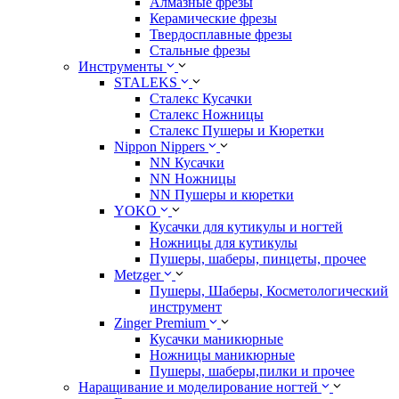
Алмазные фрезы
Керамические фрезы
Твердосплавные фрезы
Стальные фрезы
Инструменты
STALEKS
Сталекс Кусачки
Сталекс Ножницы
Сталекс Пушеры и Кюретки
Nippon Nippers
NN Кусачки
NN Ножницы
NN Пушеры и кюретки
YOKO
Кусачки для кутикулы и ногтей
Ножницы для кутикулы
Пушеры, шаберы, пинцеты, прочее
Metzger
Пушеры, Шаберы, Косметологический
инструмент
Zinger Premium
Кусачки маникюрные
Ножницы маникюрные
Пушеры, шаберы,пилки и прочее
Наращивание и моделирование ногтей