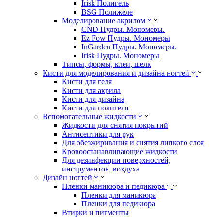
Irisk Полигель
BSG Полижеле
Моделирование акрилом
CND Пудры. Мономеры.
Ez Fow Пудры. Мономеры
InGarden Пудры. Мономеры.
Irisk Пудры. Мономеры
Типсы, формы, клей, шелк
Кисти для моделирования и дизайна ногтей
Кисти для геля
Кисти для акрила
Кисти для дизайна
Кисти для полигеля
Вспомогательные жидкости
Жидкости для снятия покрытий
Антисептики для рук
Для обезжиривания и снятия липкого слоя
Кровоостанавливающие жидкости
Для дезинфекции поверхностей,
инструментов, вохдуха
Дизайн ногтей
Пленки маникюра и педикюра
Пленки для маникюра
Пленки для педикюра
Втирки и пигменты