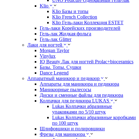
UNO Pedicure Однофазный гель-лак
Klio
Klio Базы и топы
Klio French Collection
Klio Гель-лаки Коллекция ESTET
Гель-лаки Корейских производителей
Гель-лак Жидкая фольга
Гель-лак Glitter
Лаки для ногтей
Morgan Taylor
Vinylux
IQ Beauty Лак для ногтей Prolac+bioceramics
Базы. Топы. Сушки
Dance Legend
Аппаратный маникюр и педикюр
Аппараты для маникюра и педикюра
Маникюрные пылесосы
Диски и сменные файлы для педикюра
Колпачки для педикюра LUKAS
Lukas Колпачки абразивные
упаковками по 5/10 штук
Lukas Колпачки абразивные коробками
по 100 штук
Шлифовщики и полировщики
Фрезы для маникюра