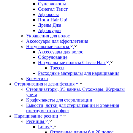
Суперлоконы
Сенегал Твист
Афрокосы
Пони Hair Up!
Дреды Джа
Афрокудри
Украшения для волос
Аксессуары для афроплетения
Натуральные волосы
Аксессуары для волос
Оборудование
Натуральные волосы Classic Hair
Трессы
Расходные материалы для наращивания
Косметика
Стерилизация и дезинфекция
Стерилизаторы, УЗ ванны, Сухожары. Журналы
учета
Крафт-пакеты для стерилизации
Емкости, лотки для стерилизации и хранения
инструментов и фрез
Наращивание ресниц
Ресницы
Lotus
Отдельные длины 6 и 20 полос