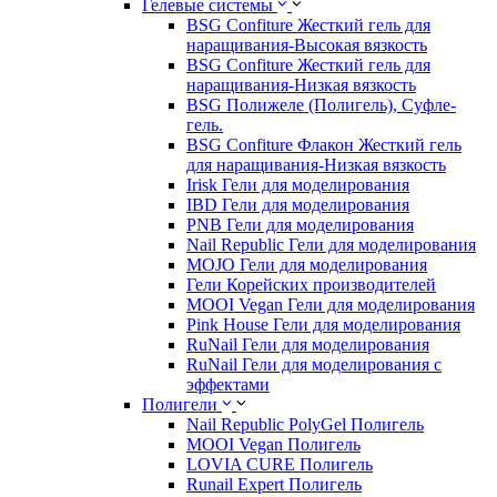
Гелевые системы
BSG Confiture Жесткий гель для
наращивания-Высокая вязкость
BSG Confiture Жесткий гель для
наращивания-Низкая вязкость
BSG Полижеле (Полигель), Суфле-
гель.
BSG Confiture Флакон Жесткий гель
для наращивания-Низкая вязкость
Irisk Гели для моделирования
IBD Гели для моделирования
PNB Гели для моделирования
Nail Republic Гели для моделирования
MOJO Гели для моделирования
Гели Корейских производителей
MOOI Vegan Гели для моделирования
Pink House Гели для моделирования
RuNail Гели для моделирования
RuNail Гели для моделирования с
эффектами
Полигели
Nail Republic PolyGel Полигель
MOOI Vegan Полигель
LOVIA CURE Полигель
Runail Expert Полигель