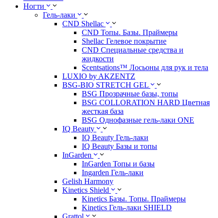
Ногти
Гель-лаки
CND Shellac
CND Топы. Базы. Праймеры
Shellac Гелевое покрытие
CND Специальные средства и
жидкости
Scentsations™ Лосьоны для рук и тела
LUXIO by AKZENTZ
BSG-BIO STRETCH GEL
BSG Прозрачные базы, топы
BSG COLLORATION HARD Цветная
жесткая база
BSG Однофазные гель-лаки ONE
IQ Beauty
IQ Beauty Гель-лаки
IQ Beauty Базы и топы
InGarden
InGarden Топы и базы
Ingarden Гель-лаки
Gelish Harmony
Kinetics Shield
Kinetics Базы. Топы. Праймеры
Kinetics Гель-лаки SHIELD
Grattol