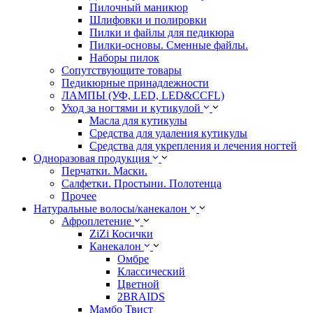
Пилочный маникюр
Шлифовки и полировки
Пилки и файлы для педикюра
Пилки-основы. Сменные файлы.
Наборы пилок
Сопутствующите товары
Педикюрные принадлежности
ЛАМПЫ (УФ, LED, LED&CCFL)
Уход за ногтями и кутикулой
Масла для кутикулы
Средства для удаления кутикулы
Средства для укрепления и лечения ногтей
Одноразовая продукция
Перчатки. Маски.
Салфетки. Простыни. Полотенца
Прочее
Натуральные волосы/канекалон
Афроплетение
ZiZi Косички
Канекалон
Омбре
Классический
Цветной
2BRAIDS
Мамбо Твист