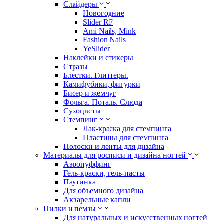
Слайдеры
Новогодние
Slider RF
Ami Nails, Mink
Fashion Nails
YeSlider
Наклейки и стикеры
Стразы
Блестки. Глиттеры.
Камифубики, фигурки
Бисер и жемчуг
Фольга. Поталь. Слюда
Сухоцветы
Стемпинг
Лак-краска для стемпинга
Пластины для стемпинга
Полоски и ленты для дизайна
Материалы для росписи и дизайна ногтей
Аэропуффинг
Гель-краски, гель-пасты
Паутинка
Для объемного дизайна
Акварельные капли
Пилки и пемзы
Для натуральных и искусственных ногтей