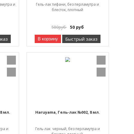
амутра и
Гель-лак тифани, без перламутра и
блесток, плотный
580
руб
50
руб
аказ
Быстрый заказ
В корзину
8 мл.
Haruyama, Гель-лак №002, 8 мл.
тра и
Гель-лак черный, без перламутра и