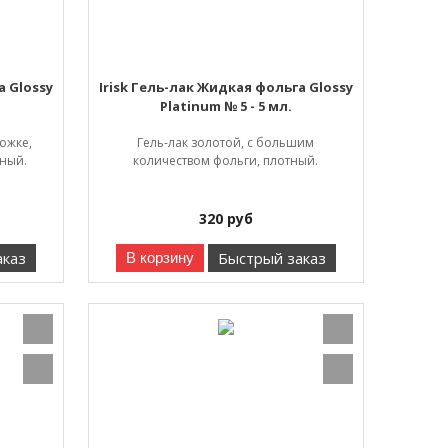
а Glossy
Irisk Гель-лак Жидкая фольга Glossy
Platinum № 5 - 5 мл.
ожке,
Гель-лак золотой, с большим
тный.
количеством фольги, плотный.
320
руб
аказ
Быстрый заказ
В корзину