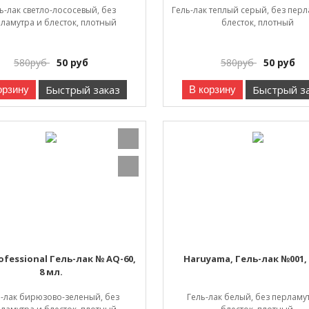
ь-лак светло-лососевый, без
Гель-лак теплый серый, без перл
ламутра и блесток, плотный
блесток, плотный
580
руб
50
руб
580
руб
50
руб
Быстрый заказ
Быстрый з
орзину
В корзину
ofessional Гель-лак № AQ-60,
Haruyama, Гель-лак №001, 
8 мл.
ь-лак бирюзово-зеленый, без
Гель-лак белый, без перламу