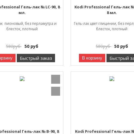
ofessional Гель-лак № LC-90, 8
Kodi Professional Гель-лак №
мл.
8 мл.
ак пионовый, без перламутра и
Гель-лак цвет глицинии, без пер
блесток, плотный
блесток, плотный
580
руб
50
руб
580
руб
50
руб
Быстрый заказ
Быстрый з
орзину
В корзину
ofessional Гель-лак № B-90, 8
Kodi Professional Гель-лак №