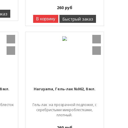
260
руб
аказ
Быстрый заказ
В корзину
8 мл.
Haruyama, Гель-лак №062, 8 мл.
 блесток
Гель-лак на прозрачной подложке, с
серебристыми микроблестками,
плотный.
260
руб