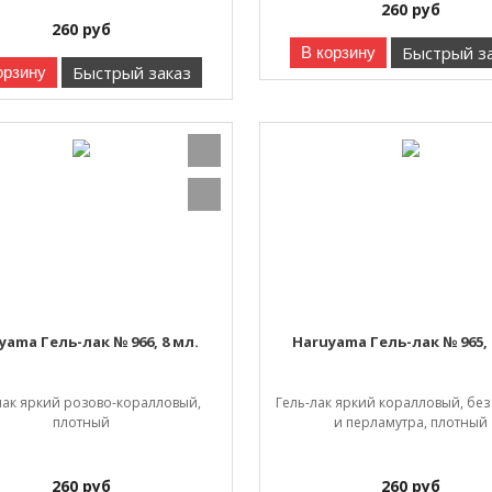
260
руб
260
руб
Быстрый з
В корзину
Быстрый заказ
орзину
yama Гель-лак № 966, 8 мл.
Haruyama Гель-лак № 965, 
лак яркий розово-коралловый,
Гель-лак яркий коралловый, без
плотный
и перламутра, плотный
260
руб
260
руб