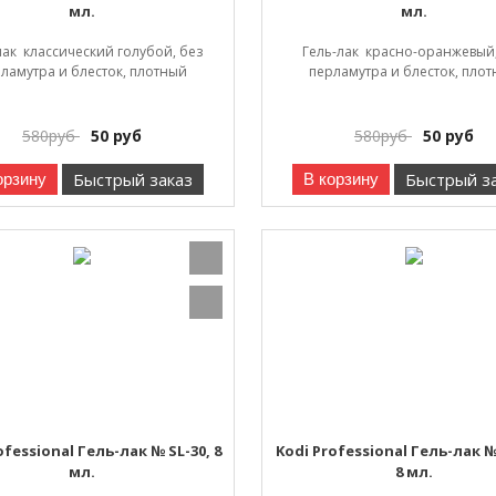
мл.
мл.
лак классический голубой, без
Гель-лак красно-оранжевый,
ламутра и блесток, плотный
перламутра и блесток, пло
580
руб
50
руб
580
руб
50
руб
Быстрый заказ
Быстрый з
орзину
В корзину
ofessional Гель-лак № SL-30, 8
Kodi Professional Гель-лак 
мл.
8 мл.