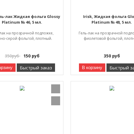
ель-лак Жидкая фольга Glossy
Irisk, Жидкая фольга Gl
Platinum № 46, 5 мл.
Platinum № 48, 5 мл.
 лак на прозрачной подложке,
Гель-лак на прозрачной подло
мно-серой фольгой, плотный.
фиолетовой фольгой, плот
350
руб
150
руб
350
руб
Быстрый заказ
Быстрый з
орзину
В корзину