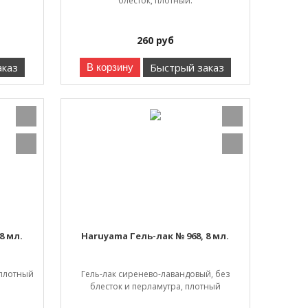
блесток, плотный.
260
руб
аказ
Быстрый заказ
В корзину
8 мл.
Haruyama Гель-лак № 968, 8 мл.
 плотный
Гель-лак сиренево-лавандовый, без
блесток и перламутра, плотный