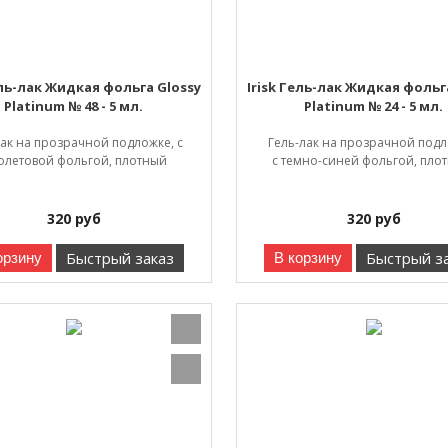
ель-лак Жидкая фольга Glossy
Irisk Гель-лак Жидкая фольг
Platinum № 48 - 5 мл.
Platinum № 24 - 5 мл.
лак на прозрачной подложке, с
Гель-лак на прозрачной подл
олетовой фольгой, плотный
с темно-синей фольгой, пло
320
руб
320
руб
Быстрый заказ
Быстрый з
орзину
В корзину