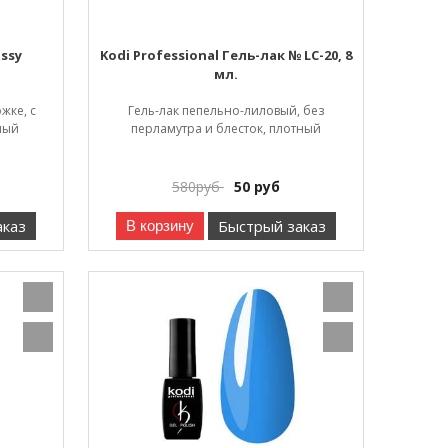
ossy
Kodi Professional Гель-лак № LC-20, 8
мл.
жке, с
Гель-лак пепельно-лиловый, без
ный
перламутра и блесток, плотный
580
руб
50
руб
аказ
Быстрый заказ
В корзину