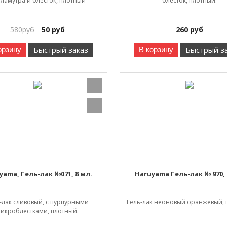
ламутра и блесток, плотный
блесток, плотный.
580
руб
50
руб
260
руб
Быстрый заказ
Быстрый з
орзину
В корзину
yama, Гель-лак №071, 8 мл.
Haruyama Гель-лак № 970, 
-лак сливовый, с пурпурными
Гель-лак неоновый оранжевый,
икроблестками, плотный.