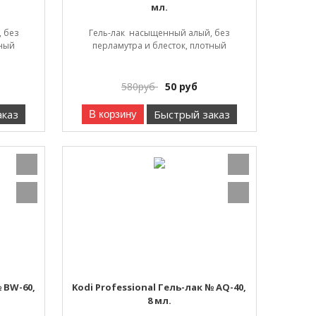
мл.
 без
Гель-лак насыщенный алый, без
тный
перламутра и блесток, плотный
580
руб
50
руб
аказ
Быстрый заказ
В корзину
№ BW-60,
Kodi Professional Гель-лак № AQ-40,
8 мл.