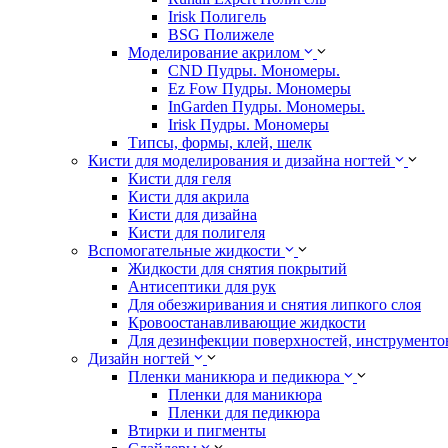
Irisk Полигель
BSG Полижеле
Моделирование акрилом
CND Пудры. Мономеры.
Ez Fow Пудры. Мономеры
InGarden Пудры. Мономеры.
Irisk Пудры. Мономеры
Типсы, формы, клей, шелк
Кисти для моделирования и дизайна ногтей
Кисти для геля
Кисти для акрила
Кисти для дизайна
Кисти для полигеля
Вспомогательные жидкости
Жидкости для снятия покрытий
Антисептики для рук
Для обезжиривания и снятия липкого слоя
Кровоостанавливающие жидкости
Для дезинфекции поверхностей, инструментов
Дизайн ногтей
Пленки маникюра и педикюра
Пленки для маникюра
Пленки для педикюра
Втирки и пигменты