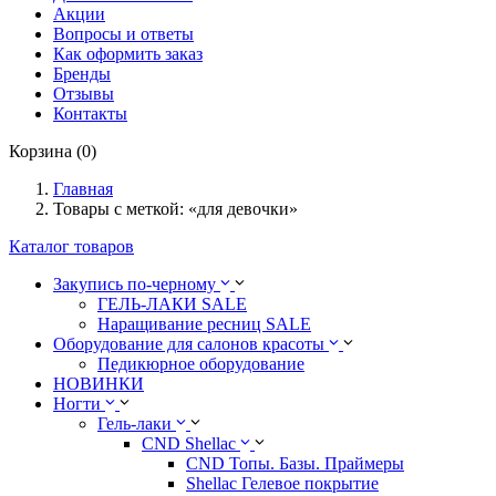
Акции
Вопросы и ответы
Как оформить заказ
Бренды
Отзывы
Контакты
Корзина (0)
Главная
Товары с меткой: «для девочки»
Каталог товаров
Закупись по-черному
ГЕЛЬ-ЛАКИ SALE
Наращивание ресниц SALE
Оборудование для салонов красоты
Педикюрное оборудование
НОВИНКИ
Ногти
Гель-лаки
CND Shellac
CND Топы. Базы. Праймеры
Shellac Гелевое покрытие