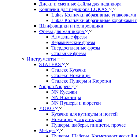
Диски и сменные файлы для педикюра
Колпачки для педикюра LUKAS
Lukas Колпачки абразивные упаковками 
Lukas Колпачки абразивные коробками 
Шлифовщики и полировщики
Фрезы для маникюра
Алмазные фрезы
Керамические фрезы
Твердосплавные фрезы
Стальные фрезы
Инструменты
STALEKS
Сталекс Кусачки
Сталекс Ножницы
Сталекс Пушеры и Кюретки
Nippon Nippers
NN Кусачки
NN Ножницы
NN Пушеры и кюретки
YOKO
Кусачки для кутикулы и ногтей
Ножницы для кутикулы
Пушеры, шаберы, пинцеты, прочее
Metzger
Пушеры, Шаберы, Косметологический 