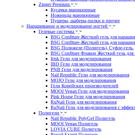
Zinger Premium
Кусачки маникюрные
Ножницы маникюрные
Пушеры, шаберы,пилки и прочее
Наращивание и моделирование ногтей
Гелевые системы
BSG Confiture Жесткий гель для наращи
BSG Confiture Жесткий гель для наращи
BSG Полижеле (Полигель), Суфле-гель.
BSG Confiture Флакон Жесткий гель для
Irisk Гели для моделирования
IBD Гели для моделирования
PNB Гели для моделирования
Nail Republic Гели для моделирования
MOJO Гели для моделирования
Гели Корейских производителей
MOOI Vegan Гели для моделирования
Pink House Гели для моделирования
RuNail Гели для моделирования
RuNail Гели для моделирования с эффек
Полигели
Nail Republic PolyGel Полигель
MOOI Vegan Полигель
LOVIA CURE Полигель
Runail Expert Полигель