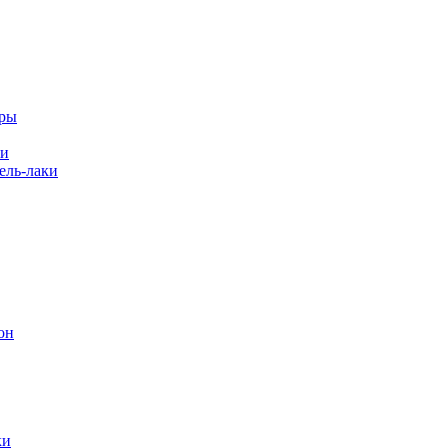
еры
ки
ль-лаки
он
ки