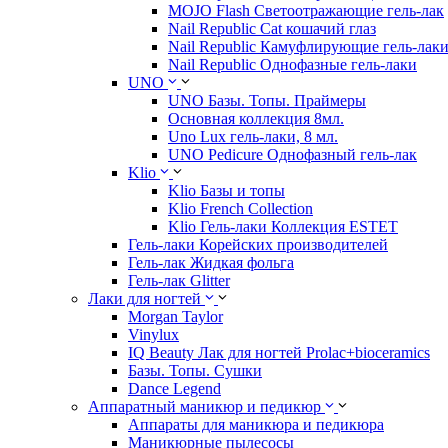
MOJO Flash Светоотражающие гель-лак
Nail Republic Cat кошачий глаз
Nail Republic Камуфлирующие гель-лак
Nail Republic Однофазные гель-лаки
UNO
UNO Базы. Топы. Праймеры
Основная коллекция 8мл.
Uno Lux гель-лаки, 8 мл.
UNO Pedicure Однофазный гель-лак
Klio
Klio Базы и топы
Klio French Collection
Klio Гель-лаки Коллекция ESTET
Гель-лаки Корейских производителей
Гель-лак Жидкая фольга
Гель-лак Glitter
Лаки для ногтей
Morgan Taylor
Vinylux
IQ Beauty Лак для ногтей Prolac+bioceramics
Базы. Топы. Сушки
Dance Legend
Аппаратный маникюр и педикюр
Аппараты для маникюра и педикюра
Маникюрные пылесосы