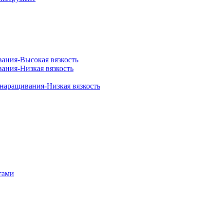
вания-Высокая вязкость
вания-Низкая вязкость
 наращивания-Низкая вязкость
тами