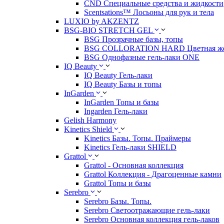
CND Специальные средства и жидкости
Scentsations™ Лосьоны для рук и тела
LUXIO by AKZENTZ
BSG-BIO STRETCH GEL
BSG Прозрачные базы, топы
BSG COLLORATION HARD Цветная жес
BSG Однофазные гель-лаки ONE
IQ Beauty
IQ Beauty Гель-лаки
IQ Beauty Базы и топы
InGarden
InGarden Топы и базы
Ingarden Гель-лаки
Gelish Harmony
Kinetics Shield
Kinetics Базы. Топы. Праймеры
Kinetics Гель-лаки SHIELD
Grattol
Grattol - Oснoвнaя коллекция
Grattol Коллекция - Драгоценные камни
Grattol Топы и базы
Serebro
Serebro Базы. Топы.
Serebro Светоотражающие гель-лаки
Serebro Основная коллекция гель-лаков