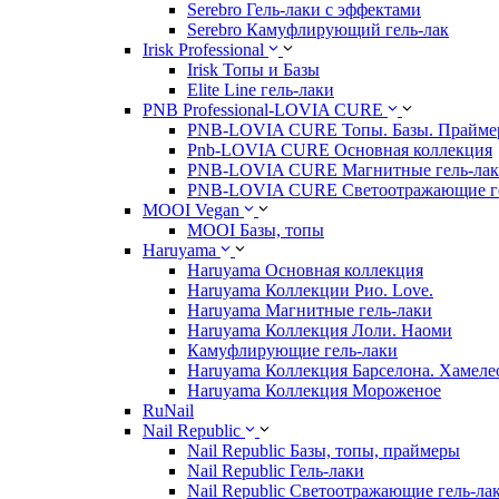
Serebro Гель-лаки с эффектами
Serebro Камуфлирующий гель-лак
Irisk Professional
Irisk Топы и Базы
Elite Line гель-лаки
PNB Professional-LOVIA CURE
PNB-LOVIA CURE Топы. Базы. Прайм
Pnb-LOVIA CURE Основная коллекция
PNB-LOVIA CURE Магнитные гель-ла
PNB-LOVIA CURE Cветоотражающие ге
MOOI Vegan
MOOI Базы, топы
Haruyama
Haruyama Основная коллекция
Haruyama Коллекции Рио. Love.
Haruyama Магнитные гель-лаки
Haruyama Коллекция Лоли. Наоми
Камуфлирующие гель-лаки
Haruyama Коллекция Барселона. Хамеле
Haruyama Коллекция Мороженое
RuNail
Nail Republic
Nail Republic Базы, топы, праймеры
Nail Republic Гель-лаки
Nail Republic Светоотражающие гель-ла