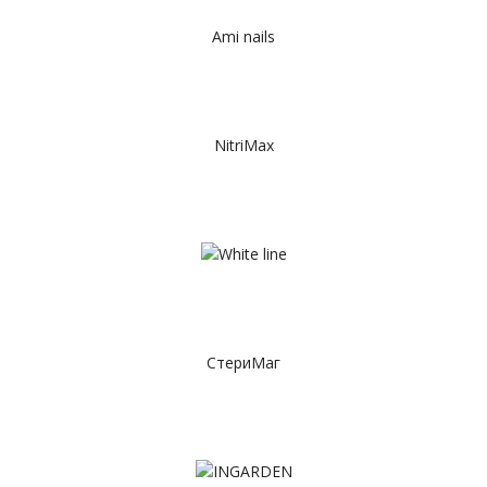
Ami nails
NitriMax
СтериМаг