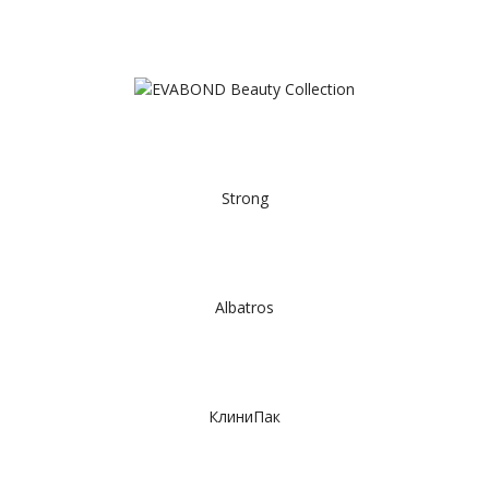
Strong
Albatros
КлиниПак