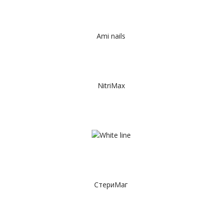
Ami nails
NitriMax
СтериМаг