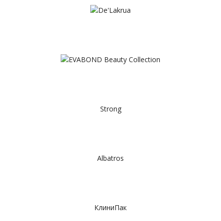
Strong
Albatros
КлиниПак