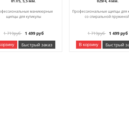
017/5, 5,5 мм.
029/4, 4 мм.
офессиональные маникюрные
Профессиональные щипцы для к
щипцы для кутикулы
со спиральной пружино
1 719
руб
1 499
руб
1 719
руб
1 499
руб
Быстрый заказ
Быстрый з
корзину
В корзину