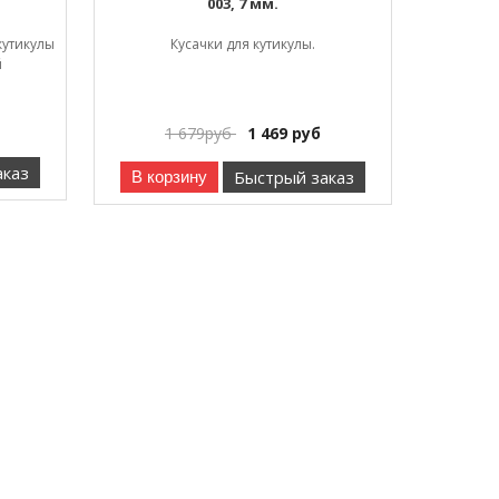
003, 7 мм.
утикулы
Кусачки для кутикулы.
й
1 679
руб
1 469
руб
аказ
Быстрый заказ
В корзину