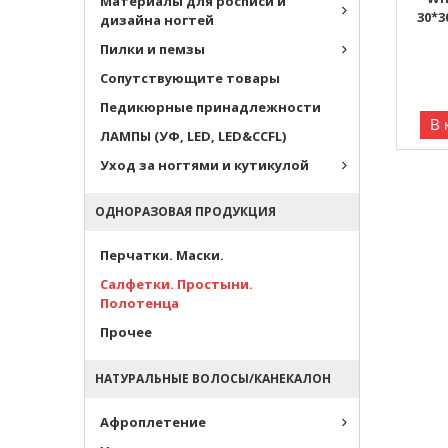
Материалы для росписи и
30*3
дизайна ногтей
Пилки и пемзы
Сопутствующите товары
Педикюрные принадлежности
В 
ЛАМПЫ (УФ, LED, LED&CCFL)
Уход за ногтями и кутикулой
ОДНОРАЗОВАЯ ПРОДУКЦИЯ
Перчатки. Маски.
Салфетки. Простыни.
Полотенца
Прочее
НАТУРАЛЬНЫЕ ВОЛОСЫ/КАНЕКАЛОН
Афроплетение