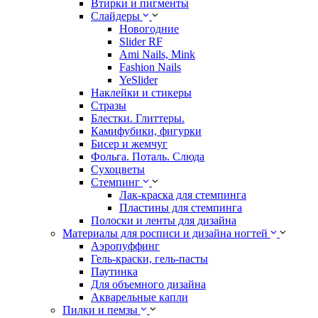
Втирки и пигменты
Слайдеры
Новогодние
Slider RF
Ami Nails, Mink
Fashion Nails
YeSlider
Наклейки и стикеры
Стразы
Блестки. Глиттеры.
Камифубики, фигурки
Бисер и жемчуг
Фольга. Поталь. Слюда
Сухоцветы
Стемпинг
Лак-краска для стемпинга
Пластины для стемпинга
Полоски и ленты для дизайна
Материалы для росписи и дизайна ногтей
Аэропуффинг
Гель-краски, гель-пасты
Паутинка
Для объемного дизайна
Акварельные капли
Пилки и пемзы