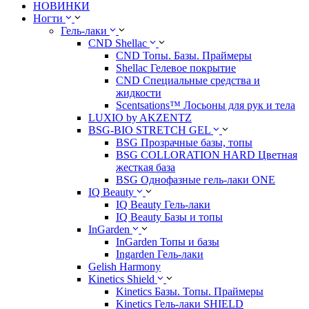
НОВИНКИ
Ногти
Гель-лаки
CND Shellac
CND Топы. Базы. Праймеры
Shellac Гелевое покрытие
CND Специальные средства и
жидкости
Scentsations™ Лосьоны для рук и тела
LUXIO by AKZENTZ
BSG-BIO STRETCH GEL
BSG Прозрачные базы, топы
BSG COLLORATION HARD Цветная
жесткая база
BSG Однофазные гель-лаки ONE
IQ Beauty
IQ Beauty Гель-лаки
IQ Beauty Базы и топы
InGarden
InGarden Топы и базы
Ingarden Гель-лаки
Gelish Harmony
Kinetics Shield
Kinetics Базы. Топы. Праймеры
Kinetics Гель-лаки SHIELD