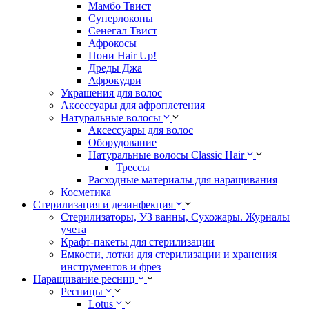
Мамбо Твист
Суперлоконы
Сенегал Твист
Афрокосы
Пони Hair Up!
Дреды Джа
Афрокудри
Украшения для волос
Аксессуары для афроплетения
Натуральные волосы
Аксессуары для волос
Оборудование
Натуральные волосы Classic Hair
Трессы
Расходные материалы для наращивания
Косметика
Стерилизация и дезинфекция
Стерилизаторы, УЗ ванны, Сухожары. Журналы
учета
Крафт-пакеты для стерилизации
Емкости, лотки для стерилизации и хранения
инструментов и фрез
Наращивание ресниц
Ресницы
Lotus