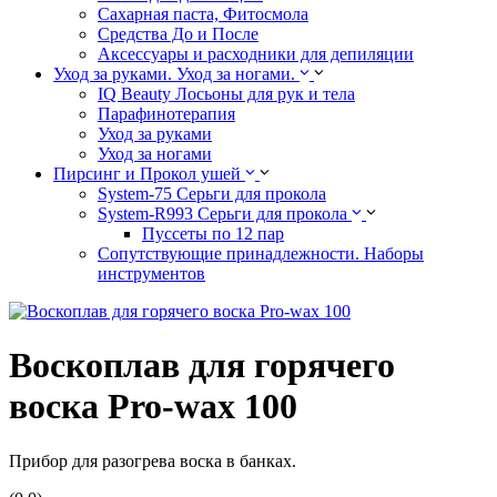
Сахарная паста, Фитосмола
Средства До и После
Аксессуары и расходники для депиляции
Уход за руками. Уход за ногами.
IQ Beauty Лосьоны для рук и тела
Парафинотерапия
Уход за руками
Уход за ногами
Пирсинг и Прокол ушей
System-75 Серьги для прокола
System-R993 Серьги для прокола
Пуссеты по 12 пар
Cопутствующие принадлежности. Наборы
инструментов
Воскоплав для горячего
воска Pro-wax 100
Прибор для разогрева воска в банках.