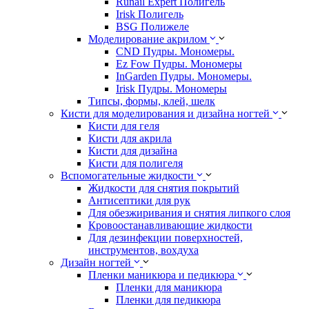
Runail Expert Полигель
Irisk Полигель
BSG Полижеле
Моделирование акрилом
CND Пудры. Мономеры.
Ez Fow Пудры. Мономеры
InGarden Пудры. Мономеры.
Irisk Пудры. Мономеры
Типсы, формы, клей, шелк
Кисти для моделирования и дизайна ногтей
Кисти для геля
Кисти для акрила
Кисти для дизайна
Кисти для полигеля
Вспомогательные жидкости
Жидкости для снятия покрытий
Антисептики для рук
Для обезжиривания и снятия липкого слоя
Кровоостанавливающие жидкости
Для дезинфекции поверхностей,
инструментов, вохдуха
Дизайн ногтей
Пленки маникюра и педикюра
Пленки для маникюра
Пленки для педикюра