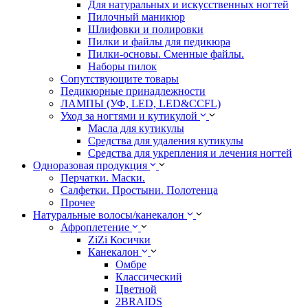
Для натуральных и искусственных ногтей
Пилочный маникюр
Шлифовки и полировки
Пилки и файлы для педикюра
Пилки-основы. Сменные файлы.
Наборы пилок
Сопутствующите товары
Педикюрные принадлежности
ЛАМПЫ (УФ, LED, LED&CCFL)
Уход за ногтями и кутикулой
Масла для кутикулы
Средства для удаления кутикулы
Средства для укрепления и лечения ногтей
Одноразовая продукция
Перчатки. Маски.
Салфетки. Простыни. Полотенца
Прочее
Натуральные волосы/канекалон
Афроплетение
ZiZi Косички
Канекалон
Омбре
Классический
Цветной
2BRAIDS