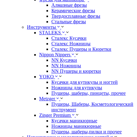
Алмазные фрезы
Керамические фрезы
Твердосплавные фрезы
Стальные фрезы
Инструменты
STALEKS
Сталекс Кусачки
Сталекс Ножницы
Сталекс Пушеры и Кюретки
Nippon Nippers
NN Кусачки
NN Ножницы
NN Пушеры и кюретки
YOKO
Кусачки для кутикулы и ногтей
Ножницы для кутикулы
Пушеры, шаберы, пинцеты, прочее
Metzger
Пушеры, Шаберы, Косметологический
инструмент
Zinger Premium
Кусачки маникюрные
Ножницы маникюрные
Пушеры, шаберы,пилки и прочее