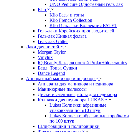
UNO Pedicure Однофазный гель-лак
Klio
Klio Базы и топы
Klio French Collection
Klio Гель-лаки Коллекция ESTET
Гель-лаки Корейских производителей
Гель-лак Жидкая фольга
Гель-лак Glitter
Лаки для ногтей
Morgan Taylor
Vinylux
IQ Beauty Лак для ногтей Prolac+bioceramics
Базы. Топы. Сушки
Dance Legend
Аппаратный маникюр и педикюр
Аппараты для маникюра и педикюра
Маникюрные пылесосы
Диски и сменные файлы для педикюра
Колпачки для педикюра LUKAS
Lukas Колпачки абразивные
упаковками по 5/10 штук
Lukas Колпачки абразивные коробками
по 100 штук
Шлифовщики и полировщики
Фрезы для маникюра