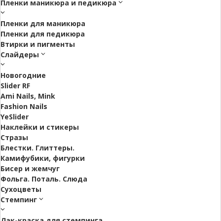
Пленки маникюра и педикюра
Пленки для маникюра
Пленки для педикюра
Втирки и пигменты
Слайдеры
Новогодние
Slider RF
Ami Nails, Mink
Fashion Nails
YeSlider
Наклейки и стикеры
Стразы
Блестки. Глиттеры.
Камифубики, фигурки
Бисер и жемчуг
Фольга. Поталь. Слюда
Сухоцветы
Стемпинг
Лак-краска для стемпинга