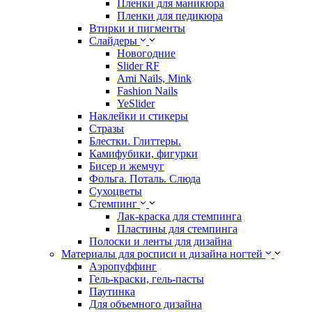
Пленки для маникюра
Пленки для педикюра
Втирки и пигменты
Слайдеры
Новогодние
Slider RF
Ami Nails, Mink
Fashion Nails
YeSlider
Наклейки и стикеры
Стразы
Блестки. Глиттеры.
Камифубики, фигурки
Бисер и жемчуг
Фольга. Поталь. Слюда
Сухоцветы
Стемпинг
Лак-краска для стемпинга
Пластины для стемпинга
Полоски и ленты для дизайна
Материалы для росписи и дизайна ногтей
Аэропуффинг
Гель-краски, гель-пасты
Паутинка
Для объемного дизайна