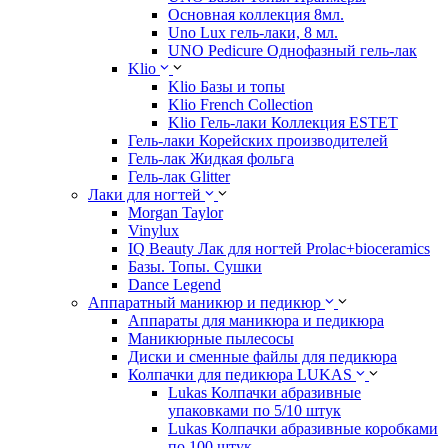
Основная коллекция 8мл.
Uno Lux гель-лаки, 8 мл.
UNO Pedicure Однофазный гель-лак
Klio
Klio Базы и топы
Klio French Collection
Klio Гель-лаки Коллекция ESTET
Гель-лаки Корейских производителей
Гель-лак Жидкая фольга
Гель-лак Glitter
Лаки для ногтей
Morgan Taylor
Vinylux
IQ Beauty Лак для ногтей Prolac+bioceramics
Базы. Топы. Сушки
Dance Legend
Аппаратный маникюр и педикюр
Аппараты для маникюра и педикюра
Маникюрные пылесосы
Диски и сменные файлы для педикюра
Колпачки для педикюра LUKAS
Lukas Колпачки абразивные
упаковками по 5/10 штук
Lukas Колпачки абразивные коробками
по 100 штук