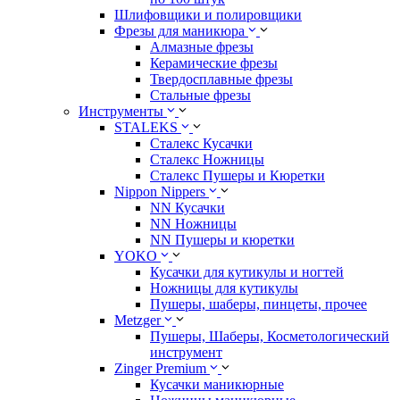
Шлифовщики и полировщики
Фрезы для маникюра
Алмазные фрезы
Керамические фрезы
Твердосплавные фрезы
Стальные фрезы
Инструменты
STALEKS
Сталекс Кусачки
Сталекс Ножницы
Сталекс Пушеры и Кюретки
Nippon Nippers
NN Кусачки
NN Ножницы
NN Пушеры и кюретки
YOKO
Кусачки для кутикулы и ногтей
Ножницы для кутикулы
Пушеры, шаберы, пинцеты, прочее
Metzger
Пушеры, Шаберы, Косметологический
инструмент
Zinger Premium
Кусачки маникюрные