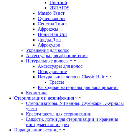
Цветной
2BRAIDS
Мамбо Твист
Суперлоконы
Сенегал Твист
Афрокосы
Пони Hair Up!
Дреды Джа
Афрокудри
Украшения для волос
Аксессуары для афроплетения
Натуральные волосы
Аксессуары для волос
Оборудование
Натуральные волосы Classic Hair
Трессы
Расходные материалы для наращивания
Косметика
Стерилизация и дезинфекция
Стерилизаторы, УЗ ванны, Сухожары. Журналы
учета
Крафт-пакеты для стерилизации
Емкости, лотки для стерилизации и хранения
инструментов и фрез
Наращивание ресниц