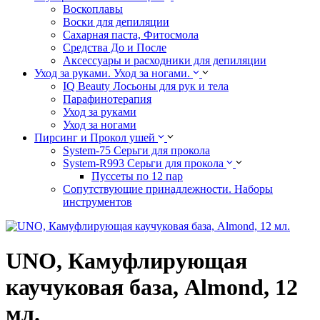
Воскоплавы
Воски для депиляции
Сахарная паста, Фитосмола
Средства До и После
Аксессуары и расходники для депиляции
Уход за руками. Уход за ногами.
IQ Beauty Лосьоны для рук и тела
Парафинотерапия
Уход за руками
Уход за ногами
Пирсинг и Прокол ушей
System-75 Серьги для прокола
System-R993 Серьги для прокола
Пуссеты по 12 пар
Cопутствующие принадлежности. Наборы
инструментов
UNO, Камуфлирующая
каучуковая база, Almond, 12
мл.