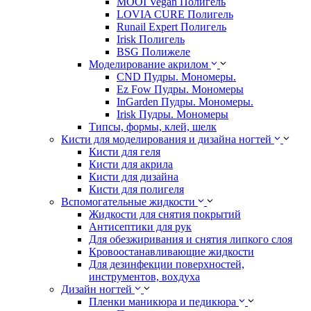
MOOI Vegan Полигель
LOVIA CURE Полигель
Runail Expert Полигель
Irisk Полигель
BSG Полижеле
Моделирование акрилом
CND Пудры. Мономеры.
Ez Fow Пудры. Мономеры
InGarden Пудры. Мономеры.
Irisk Пудры. Мономеры
Типсы, формы, клей, шелк
Кисти для моделирования и дизайна ногтей
Кисти для геля
Кисти для акрила
Кисти для дизайна
Кисти для полигеля
Вспомогательные жидкости
Жидкости для снятия покрытий
Антисептики для рук
Для обезжиривания и снятия липкого слоя
Кровоостанавливающие жидкости
Для дезинфекции поверхностей,
инструментов, вохдуха
Дизайн ногтей
Пленки маникюра и педикюра