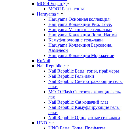
MOOI Vegan
MOOI Базы, топы
Haruyama
Haruyama Основная коллекция
Haruyama Коллекции Рио. Love.
Haruyama Магнитные гель-лаки
Haruyama Коллекция Лоли. Наоми
Камуфлирующие гель-лаки
Haruyama Коллекция Барселона.
Хамелеон
Haruyama Коллекция Мороженое
RuNail
Nail Republic
Nail Republic Базы, топы, праймеры
Nail Republic Гель-лаки
Nail Republic Светоотражающие гель-
лаки
MOJO Flash Светоотражающие гель-
лак
Nail Republic Cat кошачий глаз
Nail Republic Камуфлирующие гель-
лаки
Nail Republic Однофазные гель-лаки
UNO
UNO Базы. Топы. Праймеры