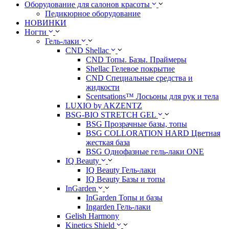
Оборудование для салонов красоты
Педикюрное оборудование
НОВИНКИ
Ногти
Гель-лаки
CND Shellac
CND Топы. Базы. Праймеры
Shellac Гелевое покрытие
CND Специальные средства и
жидкости
Scentsations™ Лосьоны для рук и тела
LUXIO by AKZENTZ
BSG-BIO STRETCH GEL
BSG Прозрачные базы, топы
BSG COLLORATION HARD Цветная
жесткая база
BSG Однофазные гель-лаки ONE
IQ Beauty
IQ Beauty Гель-лаки
IQ Beauty Базы и топы
InGarden
InGarden Топы и базы
Ingarden Гель-лаки
Gelish Harmony
Kinetics Shield