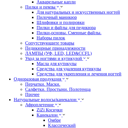
Акварельные капли
Пилки и пемзы
Для натуральных и искусственных ногтей
Пилочный маникюр
Шлифовки и полировки
Пилки и файлы для педикюра
Пилки-основы. Сменные файлы.
Наборы пилок
Сопутствующите товары
Педикюрные принадлежности
ЛАМПЫ (УФ, LED, LED&CCFL)
Уход за ногтями и кутикулой
Масла для кутикулы
Средства для удаления кутикулы
Средства для укрепления и лечения ногтей
Одноразовая продукция
Перчатки. Маски.
Салфетки. Простыни. Полотенца
Прочее
Натуральные волосы/канекалон
Афроплетение
ZiZi Косички
Канекалон
Омбре
Классический