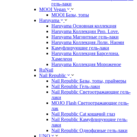
гель-лаки
MOOI Vegan
MOOI Базы, топы
Haruyama
Haruyama Основная коллекция
Haruyama Коллекции Рио. Love.
Haruyama Магнитные гель-лаки
Haruyama Коллекция Лоли. Наоми
Камуфлирующие гель-лаки
Haruyama Коллекция Барселона.
Хамелеон
Haruyama Коллекция Мороженое
RuNail
Nail Republic
Nail Republic Базы, топы, праймеры
Nail Republic Гель-лаки
Nail Republic Светоотражающие гель-
лаки
MOJO Flash Светоотражающие гель-
лак
Nail Republic Cat кошачий глаз
Nail Republic Камуфлирующие гель-
лаки
Nail Republic Однофазные гель-лаки
UNO