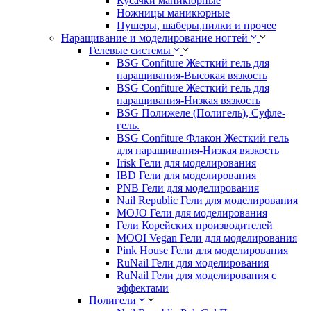
Кусачки маникюрные
Ножницы маникюрные
Пушеры, шаберы,пилки и прочее
Наращивание и моделирование ногтей
Гелевые системы
BSG Confiture Жесткий гель для
наращивания-Высокая вязкость
BSG Confiture Жесткий гель для
наращивания-Низкая вязкость
BSG Полижеле (Полигель), Суфле-
гель.
BSG Confiture Флакон Жесткий гель
для наращивания-Низкая вязкость
Irisk Гели для моделирования
IBD Гели для моделирования
PNB Гели для моделирования
Nail Republic Гели для моделирования
MOJO Гели для моделирования
Гели Корейских производителей
MOOI Vegan Гели для моделирования
Pink House Гели для моделирования
RuNail Гели для моделирования
RuNail Гели для моделирования с
эффектами
Полигели