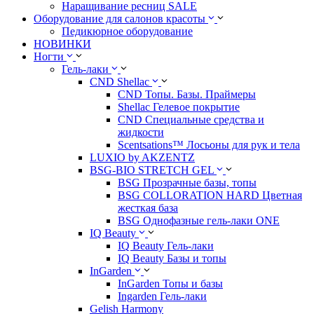
Наращивание ресниц SALE
Оборудование для салонов красоты
Педикюрное оборудование
НОВИНКИ
Ногти
Гель-лаки
CND Shellac
CND Топы. Базы. Праймеры
Shellac Гелевое покрытие
CND Специальные средства и
жидкости
Scentsations™ Лосьоны для рук и тела
LUXIO by AKZENTZ
BSG-BIO STRETCH GEL
BSG Прозрачные базы, топы
BSG COLLORATION HARD Цветная
жесткая база
BSG Однофазные гель-лаки ONE
IQ Beauty
IQ Beauty Гель-лаки
IQ Beauty Базы и топы
InGarden
InGarden Топы и базы
Ingarden Гель-лаки
Gelish Harmony