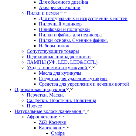
Для объемного дизайна
Акварельные капли
Пилки и пемзы
Для натуральных и искусственных ногтей
Пилочный маникюр
Шлифовки и полировки
Пилки и файлы для педикюра
Пилки-основы. Сменные файлы.
Наборы пилок
Сопутствующите товары
Педикюрные принадлежности
ЛАМПЫ (УФ, LED, LED&CCFL)
Уход за ногтями и кутикулой
Масла для кутикулы
Средства для удаления кутикулы
Средства для укрепления и лечения ногтей
Одноразовая продукция
Перчатки. Маски.
Салфетки. Простыни. Полотенца
Прочее
Натуральные волосы/канекалон
Афроплетение
ZiZi Косички
Канекалон
Омбре