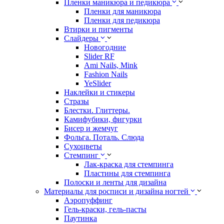
Пленки маникюра и педикюра
Пленки для маникюра
Пленки для педикюра
Втирки и пигменты
Слайдеры
Новогодние
Slider RF
Ami Nails, Mink
Fashion Nails
YeSlider
Наклейки и стикеры
Стразы
Блестки. Глиттеры.
Камифубики, фигурки
Бисер и жемчуг
Фольга. Поталь. Слюда
Сухоцветы
Стемпинг
Лак-краска для стемпинга
Пластины для стемпинга
Полоски и ленты для дизайна
Материалы для росписи и дизайна ногтей
Аэропуффинг
Гель-краски, гель-пасты
Паутинка