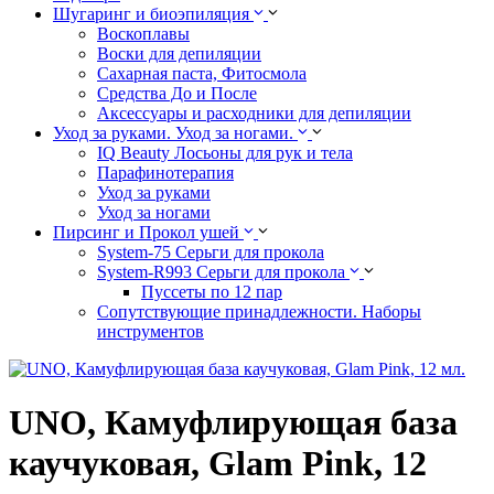
Шугаринг и биоэпиляция
Воскоплавы
Воски для депиляции
Сахарная паста, Фитосмола
Средства До и После
Аксессуары и расходники для депиляции
Уход за руками. Уход за ногами.
IQ Beauty Лосьоны для рук и тела
Парафинотерапия
Уход за руками
Уход за ногами
Пирсинг и Прокол ушей
System-75 Серьги для прокола
System-R993 Серьги для прокола
Пуссеты по 12 пар
Cопутствующие принадлежности. Наборы
инструментов
UNO, Камуфлирующая база
каучуковая, Glam Pink, 12