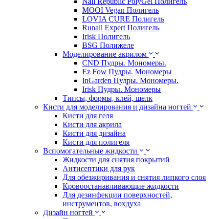
Nail Republic PolyGel Полигель
MOOI Vegan Полигель
LOVIA CURE Полигель
Runail Expert Полигель
Irisk Полигель
BSG Полижеле
Моделирование акрилом
CND Пудры. Мономеры.
Ez Fow Пудры. Мономеры
InGarden Пудры. Мономеры.
Irisk Пудры. Мономеры
Типсы, формы, клей, шелк
Кисти для моделирования и дизайна ногтей
Кисти для геля
Кисти для акрила
Кисти для дизайна
Кисти для полигеля
Вспомогательные жидкости
Жидкости для снятия покрытий
Антисептики для рук
Для обезжиривания и снятия липкого слоя
Кровоостанавливающие жидкости
Для дезинфекции поверхностей,
инструментов, вохдуха
Дизайн ногтей