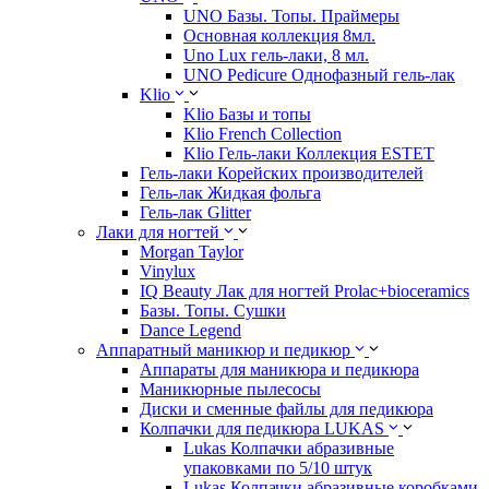
UNO Базы. Топы. Праймеры
Основная коллекция 8мл.
Uno Lux гель-лаки, 8 мл.
UNO Pedicure Однофазный гель-лак
Klio
Klio Базы и топы
Klio French Collection
Klio Гель-лаки Коллекция ESTET
Гель-лаки Корейских производителей
Гель-лак Жидкая фольга
Гель-лак Glitter
Лаки для ногтей
Morgan Taylor
Vinylux
IQ Beauty Лак для ногтей Prolac+bioceramics
Базы. Топы. Сушки
Dance Legend
Аппаратный маникюр и педикюр
Аппараты для маникюра и педикюра
Маникюрные пылесосы
Диски и сменные файлы для педикюра
Колпачки для педикюра LUKAS
Lukas Колпачки абразивные
упаковками по 5/10 штук
Lukas Колпачки абразивные коробками