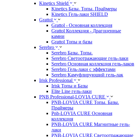
Kinetics Shield
Kinetics Базы. Топы. Праймеры
Kinetics Гель-лаки SHIELD
Grattol
Grattol - Oснoвнaя коллекция
Grattol Коллекция - Драгоценные
камни
Grattol Топы и базы
Serebro
Serebro Базы. Топы.
Serebro Светоотражающие гель-лаки
Serebro Основная коллекция гель-лаков
Serebro Гель-лаки с эффектами
Serebro Камуфлирующий гель-лак
Irisk Professional
Irisk Топы и Базы
Elite Line гель-лаки
PNB Professional-LOVIA CURE
PNB-LOVIA CURE Топы. Базы.
Праймеры
Pnb-LOVIA CURE Основная
коллекция
PNB-LOVIA CURE Магнитные гель-
лаки
PNB-LOVIA CURE Cветоотражающие