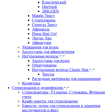
Классический
Цветной
2BRAIDS
Мамбо Твист
Суперлоконы
Сенегал Твист
Афрокосы
Пони Hair Up!
Дреды Джа
Афрокудри
Украшения для волос
Аксессуары для афроплетения
Натуральные волосы
Аксессуары для волос
Оборудование
Натуральные волосы Classic Hair
Трессы
Расходные материалы для наращивания
Косметика
Стерилизация и дезинфекция
Стерилизаторы, УЗ ванны, Сухожары. Журналы
учета
Крафт-пакеты для стерилизации
Емкости, лотки для стерилизации и хранения
инструментов и фрез