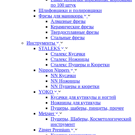
по 100 штук
Шлифовщики и полировщики
Фрезы для маникюра
Алмазные фрезы
Керамические фрезы
Твердосплавные фрезы
Стальные фрезы
Инструменты
STALEKS
Сталекс Кусачки
Сталекс Ножницы
Сталекс Пушеры и Кюретки
Nippon Nippers
NN Кусачки
NN Ножницы
NN Пушеры и кюретки
YOKO
Кусачки для кутикулы и ногтей
Ножницы для кутикулы
Пушеры, шаберы, пинцеты, прочее
Metzger
Пушеры, Шаберы, Косметологический
инструмент
Zinger Premium