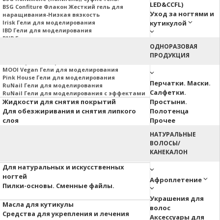
LED&CCFL)
BSG Confiture Флакон Жесткий гель для
Уход за ногтями и
наращивания-Низкая вязкость
Irisk Гели для моделирования
кутикулой
IBD Гели для моделирования
PNB Гели для моделирования
Nail Republic Гели для моделирования
ОДНОРАЗОВАЯ
MOJO Гели для моделирования
ПРОДУКЦИЯ
Гели Корейских производителей
MOOI Vegan Гели для моделирования
Pink House Гели для моделирования
Перчатки. Маски.
RuNail Гели для моделирования
Салфетки.
RuNail Гели для моделирования с эффектами
Жидкости для снятия покрытий
Простыни.
Для обезжиривания и снятия липкого
Полотенца
слоя
Прочее
НАТУРАЛЬНЫЕ
Аэропуффинг
ВОЛОСЫ/
Паутинка
КАНЕКАЛОН
Акварельные капли
Для натуральных и искусственных
ногтей
Афроплетение
Пилки-основы. Сменные файлы.
Украшения для
Масла для кутикулы
волос
Средства для укрепления и лечения
Аксессуары для