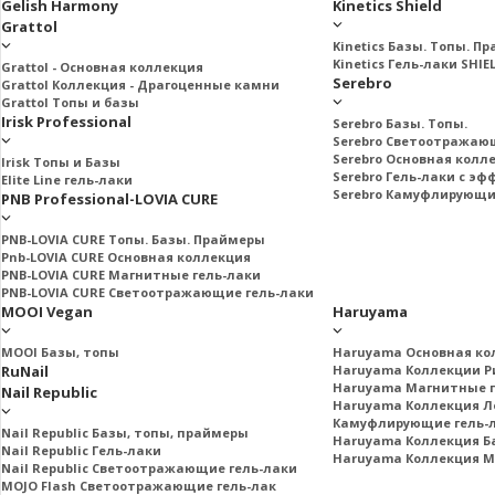
Gelish Harmony
Kinetics Shield
Grattol
Kinetics Базы. Топы. П
Kinetics Гель-лаки SHIE
Grattol - Oснoвнaя коллекция
Serebro
Grattol Коллекция - Драгоценные камни
Grattol Топы и базы
Irisk Professional
Serebro Базы. Топы.
Serebro Светоотражаю
Serebro Основная колл
Irisk Топы и Базы
Serebro Гель-лаки с э
Elite Line гель-лаки
Serebro Камуфлирующи
PNB Professional-LOVIA CURE
PNB-LOVIA CURE Топы. Базы. Праймеры
Pnb-LOVIA CURE Основная коллекция
PNB-LOVIA CURE Магнитные гель-лаки
PNB-LOVIA CURE Cветоотражающие гель-лаки
MOOI Vegan
Haruyama
MOOI Базы, топы
Haruyama Основная ко
RuNail
Haruyama Коллекции Ри
Haruyama Магнитные г
Nail Republic
Haruyama Коллекция Л
Камуфлирующие гель-
Nail Republic Базы, топы, праймеры
Haruyama Коллекция Б
Nail Republic Гель-лаки
Haruyama Коллекция 
Nail Republic Светоотражающие гель-лаки
MOJO Flash Светоотражающие гель-лак