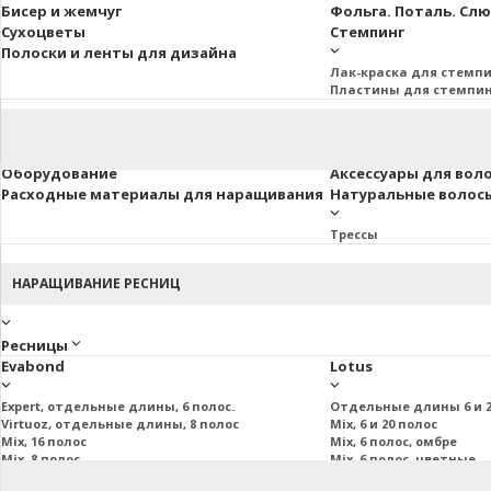
Бисер и жемчуг
Фольга. Поталь. Сл
Сухоцветы
Стемпинг
Полоски и ленты для дизайна
Лак-краска для стемп
Пластины для стемпи
Оборудование
Аксессуары для вол
Расходные материалы для наращивания
Натуральные волосы 
Трессы
НАРАЩИВАНИЕ РЕСНИЦ
Ресницы
Evabond
Lotus
Expert, отдельные длины, 6 полос.
Отдельные длины 6 и 2
Virtuoz, отдельные длины, 8 полос
Mix, 6 и 20 полос
Mix, 16 полос
Mix, 6 полос, омбре
Mix, 8 полос
Mix, 6 полос, цветные
Mix, 20 полос
Пучковые и подиум