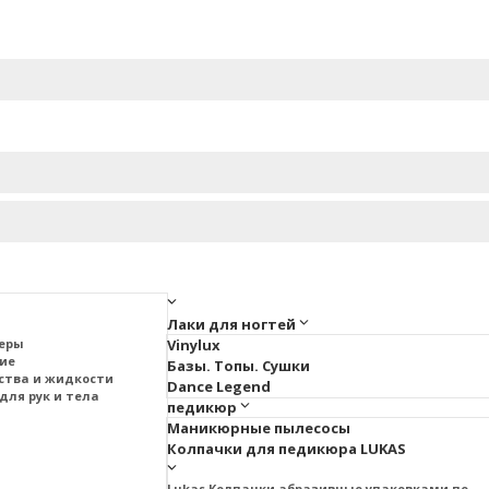
Лаки для ногтей
меры
Vinylux
тие
Базы. Топы. Сушки
ства и жидкости
Dance Legend
для рук и тела
педикюр
Маникюрные пылесосы
Колпачки для педикюра LUKAS
Lukas Колпачки абразивные упаковками по