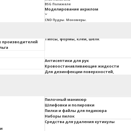
BSG Полижеле
Моделирование акрилом
CND Пудры. Мономеры.
Ez Fow Пудры. Мономеры
InGarden Пудры. Мономеры.
Irisk Пудры. Мономеры
ия ESTET
Типсы, формы, клей, шелк
х производителей
льга
Антисептики для рук
Кровоостанавливающие жидкости
Для дезинфекции поверхностей,
инструментов, вохдуха
 педикюра
Гель-краски, гель-пасты
Для объемного дизайна
Пилочный маникюр
Шлифовки и полировки
Пилки и файлы для педикюра
Наборы пилок
Средства для удаления кутикулы
ки