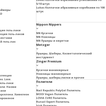
5/10 штук
Lukas Колпачки абразивные коробками по 100
раймеры
штук
LD
Nippon Nippers
щие гель-лаки
NN Кусачки
екция гель-лаков
NN Ножницы
ффектами
NN Пушеры и кюретки
й гель-лак
Metzger
Пушеры, Шаберы, Косметологический
инструмент
Zinger Premium
Кусачки маникюрные
Ножницы маникюрные
ллекция
Пушеры, шаберы,пилки и прочее
о. Love.
Полигели
ель-лаки
оли. Наоми
Nail Republic PolyGel Полигель
лаки
MOOI Vegan Полигель
арселона. Хамелеон
LOVIA CURE Полигель
Мороженое
Runail Expert Полигель
Irisk Полигель