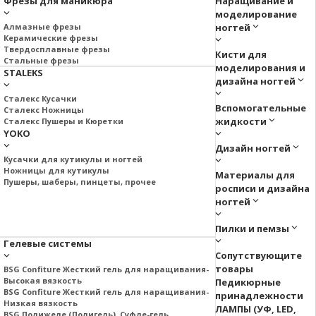
Фрезы для маникюра
Наращивание и
моделирование
Алмазные фрезы
ногтей
Керамические фрезы
Твердосплавные фрезы
Кисти для
Стальные фрезы
моделирования и
STALEKS
дизайна ногтей
Сталекс Кусачки
Вспомогательные
Сталекс Ножницы
жидкости
Сталекс Пушеры и Кюретки
YOKO
Дизайн ногтей
Кусачки для кутикулы и ногтей
Ножницы для кутикулы
Материалы для
Пушеры, шаберы, пинцеты, прочее
росписи и дизайна
ногтей
Пилки и пемзы
Гелевые системы
Сопутствующите
товары
BSG Confiture Жесткий гель для наращивания-
Высокая вязкость
Педикюрные
BSG Confiture Жесткий гель для наращивания-
принадлежности
Низкая вязкость
ЛАМПЫ (УФ, LED,
BSG Полижеле (Полигель), Суфле-гель.