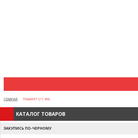
АКЦИИ
ВОПРОСЫ И ОТВЕТЫ
КАК ОФОРМИТЬ ЗАКАЗ
БРЕНДЫ
ОТЗЫВЫ
КОНТАКТЫ
ГЛАВНАЯ
ТРАФАРЕТ 5*7 #96
КАТАЛОГ ТОВАРОВ
ЗАКУПИСЬ ПО-ЧЕРНОМУ