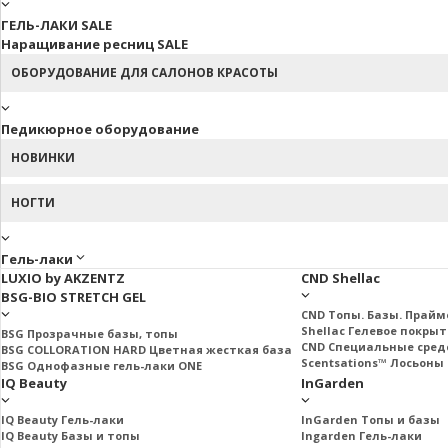
ГЕЛЬ-ЛАКИ SALE
Наращивание ресниц SALE
ОБОРУДОВАНИЕ ДЛЯ САЛОНОВ КРАСОТЫ
Педикюрное оборудование
НОВИНКИ
НОГТИ
Гель-лаки
LUXIO by AKZENTZ
CND Shellac
BSG-BIO STRETCH GEL
CND Топы. Базы. Прай
Shellac Гелевое покры
BSG Прозрачные базы, топы
CND Специальные сред
BSG COLLORATION HARD Цветная жесткая база
Scentsations™ Лосьоны 
BSG Однофазные гель-лаки ONE
IQ Beauty
InGarden
IQ Beauty Гель-лаки
InGarden Топы и базы
IQ Beauty Базы и топы
Ingarden Гель-лаки