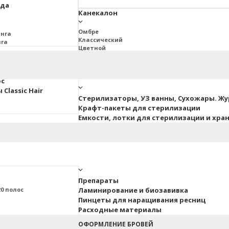
юда
Канекалон
Омбре
инга
Классический
нга
Цветной
2BRAIDS
Дреды Джа
ос
Classic Hair
Стерилизаторы, УЗ ванны, Сухожары. Ж
Крафт-пакеты для стерилизации
Емкости, лотки для стерилизации и хра
Препараты
0 полос
Ламинирование и биозавивка
Пинцеты для наращивания ресниц
Расходные материалы
ные
ОФОРМЛЕНИЕ БРОВЕЙ