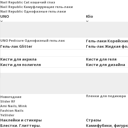
Nail Republic Cat кошачий глаз
Nail Republic Камуфлирующие гель-лаки
Nail Republic Однофазные гель-лаки
UNO
Klio
UNO Базы. Топы. Праймеры
Klio Базы и топы
Основная коллекция 8мл.
Klio French Collection
Uno Lux гель-лаки, 8 мл.
Klio Гель-лаки Коллекц
UNO Pedicure Однофазный гель-лак
Гель-лаки Корейски
Гель-лак Glitter
Гель-лак Жидкая фо
Кисти для акрила
Кисти для геля
Кисти для полигеля
Кисти для дизайна
Втирки и пигменты
Пленки маникюра и
Слайдеры
Пленки для маникюра
Пленки для педикюра
Новогодние
Slider RF
Ami Nails, Mink
Fashion Nails
YeSlider
Наклейки и стикеры
Стразы
Блестки. Глиттеры.
Камифубики, фигур