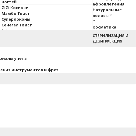
ногтей
афроплетения
ZiZi Косички
Натуральные
Мамбо Твист
волосы
Суперлоконы
Сенегал Твист
Косметика
Афрокосы
СТЕРИЛИЗАЦИЯ И
Пони Hair Up!
ДЕЗИНФЕКЦИЯ
Афрокудри
урналы учета
нения инструментов и фрез