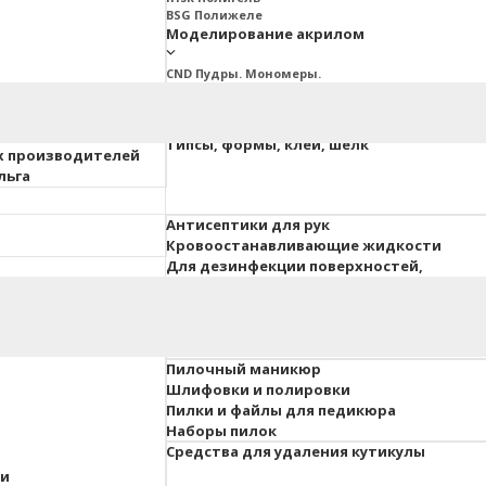
BSG Полижеле
Моделирование акрилом
CND Пудры. Мономеры.
Ez Fow Пудры. Мономеры
InGarden Пудры. Мономеры.
Irisk Пудры. Мономеры
ия ESTET
Типсы, формы, клей, шелк
х производителей
льга
Антисептики для рук
Кровоостанавливающие жидкости
Для дезинфекции поверхностей,
инструментов, вохдуха
 педикюра
Гель-краски, гель-пасты
Для объемного дизайна
Пилочный маникюр
Шлифовки и полировки
Пилки и файлы для педикюра
Наборы пилок
Средства для удаления кутикулы
ки