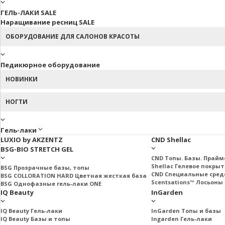
ГЕЛЬ-ЛАКИ SALE
Наращивание ресниц SALE
ОБОРУДОВАНИЕ ДЛЯ САЛОНОВ КРАСОТЫ
Педикюрное оборудование
НОВИНКИ
НОГТИ
Гель-лаки
LUXIO by AKZENTZ
CND Shellac
BSG-BIO STRETCH GEL
CND Топы. Базы. Прай
Shellac Гелевое покры
BSG Прозрачные базы, топы
CND Специальные сред
BSG COLLORATION HARD Цветная жесткая база
Scentsations™ Лосьоны 
BSG Однофазные гель-лаки ONE
IQ Beauty
InGarden
IQ Beauty Гель-лаки
InGarden Топы и базы
IQ Beauty Базы и топы
Ingarden Гель-лаки