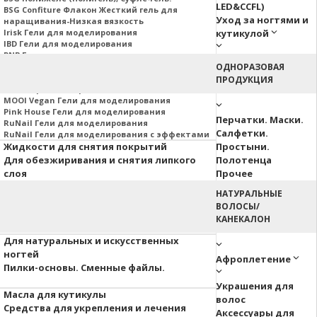
LED&CCFL)
BSG Confiture Флакон Жесткий гель для
Уход за ногтями и
наращивания-Низкая вязкость
Irisk Гели для моделирования
кутикулой
IBD Гели для моделирования
PNB Гели для моделирования
Nail Republic Гели для моделирования
ОДНОРАЗОВАЯ
MOJO Гели для моделирования
ПРОДУКЦИЯ
Гели Корейских производителей
MOOI Vegan Гели для моделирования
Pink House Гели для моделирования
Перчатки. Маски.
RuNail Гели для моделирования
Салфетки.
RuNail Гели для моделирования с эффектами
Жидкости для снятия покрытий
Простыни.
Для обезжиривания и снятия липкого
Полотенца
слоя
Прочее
НАТУРАЛЬНЫЕ
Аэропуффинг
ВОЛОСЫ/
Паутинка
КАНЕКАЛОН
Акварельные капли
Для натуральных и искусственных
ногтей
Афроплетение
Пилки-основы. Сменные файлы.
Украшения для
Масла для кутикулы
волос
Средства для укрепления и лечения
Аксессуары для