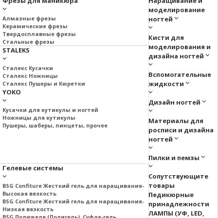
Фрезы для маникюра
Наращивание и
моделирование
Алмазные фрезы
ногтей
Керамические фрезы
Твердосплавные фрезы
Кисти для
Стальные фрезы
моделирования и
STALEKS
дизайна ногтей
Сталекс Кусачки
Вспомогательные
Сталекс Ножницы
жидкости
Сталекс Пушеры и Кюретки
YOKO
Дизайн ногтей
Кусачки для кутикулы и ногтей
Ножницы для кутикулы
Материалы для
Пушеры, шаберы, пинцеты, прочее
росписи и дизайна
ногтей
Пилки и пемзы
Гелевые системы
Сопутствующите
товары
BSG Confiture Жесткий гель для наращивания-
Высокая вязкость
Педикюрные
BSG Confiture Жесткий гель для наращивания-
принадлежности
Низкая вязкость
ЛАМПЫ (УФ, LED,
BSG Полижеле (Полигель), Суфле-гель.