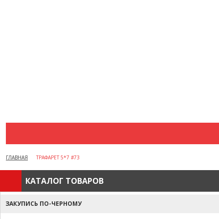
АКЦИИ
ВОПРОСЫ И ОТВЕТЫ
КАК ОФОРМИТЬ ЗАКАЗ
БРЕНДЫ
ОТЗЫВЫ
КОНТАКТЫ
ГЛАВНАЯ
ТРАФАРЕТ 5*7 #73
КАТАЛОГ ТОВАРОВ
ЗАКУПИСЬ ПО-ЧЕРНОМУ