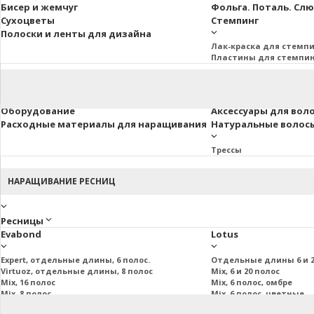
Бисер и жемчуг
Фольга. Поталь. Сл
Сухоцветы
Стемпинг
Полоски и ленты для дизайна
Лак-краска для стемп
Пластины для стемпи
Оборудование
Аксессуары для вол
Расходные материалы для наращивания
Натуральные волосы 
Трессы
НАРАЩИВАНИЕ РЕСНИЦ
Ресницы
Evabond
Lotus
Expert, отдельные длины, 6 полос.
Отдельные длины 6 и 2
Virtuoz, отдельные длины, 8 полос
Mix, 6 и 20 полос
Mix, 16 полос
Mix, 6 полос, омбре
Mix, 8 полос
Mix, 6 полос, цветные
Mix, 20 полос
Пучковые и подиум