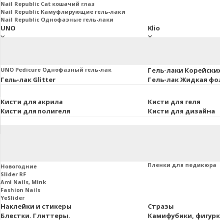
Nail Republic Cat кошачий глаз
Nail Republic Камуфлирующие гель-лаки
Nail Republic Однофазные гель-лаки
UNO
Klio
UNO Базы. Топы. Праймеры
Klio Базы и топы
Основная коллекция 8мл.
Klio French Collection
Uno Lux гель-лаки, 8 мл.
Klio Гель-лаки Коллекц
UNO Pedicure Однофазный гель-лак
Гель-лаки Корейски
Гель-лак Glitter
Гель-лак Жидкая фо
Кисти для акрила
Кисти для геля
Кисти для полигеля
Кисти для дизайна
Втирки и пигменты
Пленки маникюра и
Слайдеры
Пленки для маникюра
Пленки для педикюра
Новогодние
Slider RF
Ami Nails, Mink
Fashion Nails
YeSlider
Наклейки и стикеры
Стразы
Блестки. Глиттеры.
Камифубики, фигур