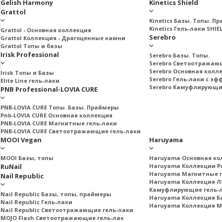
Gelish Harmony
Kinetics Shield
Grattol
Kinetics Базы. Топы. П
Kinetics Гель-лаки SHIE
Grattol - Oснoвнaя коллекция
Serebro
Grattol Коллекция - Драгоценные камни
Grattol Топы и базы
Irisk Professional
Serebro Базы. Топы.
Serebro Светоотражаю
Serebro Основная колл
Irisk Топы и Базы
Serebro Гель-лаки с э
Elite Line гель-лаки
Serebro Камуфлирующи
PNB Professional-LOVIA CURE
PNB-LOVIA CURE Топы. Базы. Праймеры
Pnb-LOVIA CURE Основная коллекция
PNB-LOVIA CURE Магнитные гель-лаки
PNB-LOVIA CURE Cветоотражающие гель-лаки
MOOI Vegan
Haruyama
MOOI Базы, топы
Haruyama Основная ко
RuNail
Haruyama Коллекции Ри
Haruyama Магнитные г
Nail Republic
Haruyama Коллекция Л
Камуфлирующие гель-
Nail Republic Базы, топы, праймеры
Haruyama Коллекция Б
Nail Republic Гель-лаки
Haruyama Коллекция 
Nail Republic Светоотражающие гель-лаки
MOJO Flash Светоотражающие гель-лак