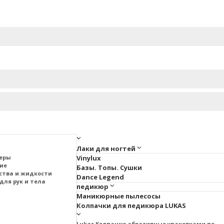
Лаки для ногтей
меры
Vinylux
тие
Базы. Топы. Сушки
ства и жидкости
Dance Legend
для рук и тела
педикюр
Маникюрные пылесосы
Колпачки для педикюра LUKAS
Lukas Колпачки абразивные упаковками по