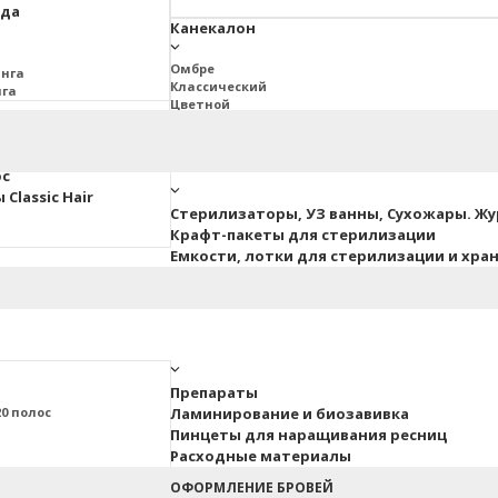
юда
Канекалон
Омбре
инга
Классический
нга
Цветной
2BRAIDS
Дреды Джа
ос
Classic Hair
Стерилизаторы, УЗ ванны, Сухожары. Ж
Крафт-пакеты для стерилизации
Емкости, лотки для стерилизации и хра
Препараты
0 полос
Ламинирование и биозавивка
Пинцеты для наращивания ресниц
Расходные материалы
ные
ОФОРМЛЕНИЕ БРОВЕЙ