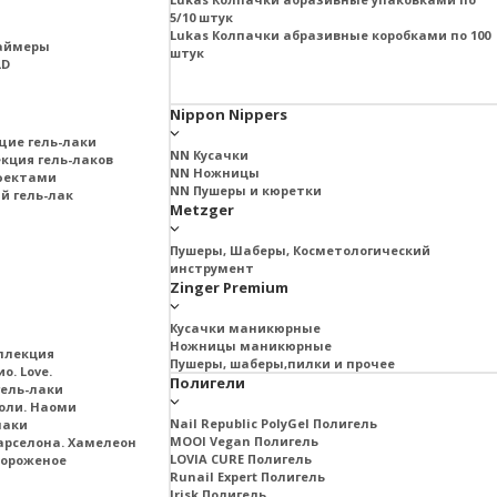
5/10 штук
Lukas Колпачки абразивные коробками по 100
раймеры
штук
LD
Nippon Nippers
щие гель-лаки
NN Кусачки
екция гель-лаков
NN Ножницы
ффектами
NN Пушеры и кюретки
й гель-лак
Metzger
Пушеры, Шаберы, Косметологический
инструмент
Zinger Premium
Кусачки маникюрные
Ножницы маникюрные
ллекция
Пушеры, шаберы,пилки и прочее
о. Love.
Полигели
ель-лаки
оли. Наоми
Nail Republic PolyGel Полигель
лаки
MOOI Vegan Полигель
арселона. Хамелеон
LOVIA CURE Полигель
Мороженое
Runail Expert Полигель
Irisk Полигель