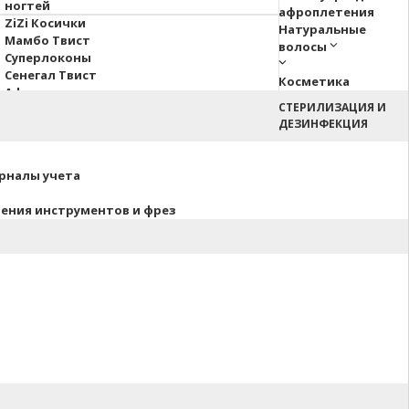
ногтей
афроплетения
ZiZi Косички
Натуральные
Мамбо Твист
волосы
Суперлоконы
Сенегал Твист
Косметика
Афрокосы
СТЕРИЛИЗАЦИЯ И
Пони Hair Up!
ДЕЗИНФЕКЦИЯ
Афрокудри
урналы учета
нения инструментов и фрез