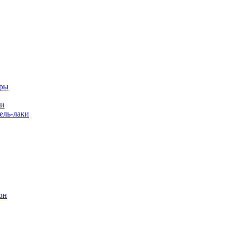
еры
ки
ль-лаки
он