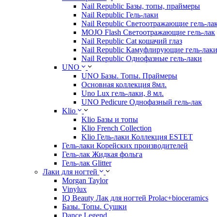
Nail Republic Базы, топы, праймеры
Nail Republic Гель-лаки
Nail Republic Светоотражающие гель-ла
MOJO Flash Светоотражающие гель-лак
Nail Republic Cat кошачий глаз
Nail Republic Камуфлирующие гель-лак
Nail Republic Однофазные гель-лаки
UNO
UNO Базы. Топы. Праймеры
Основная коллекция 8мл.
Uno Lux гель-лаки, 8 мл.
UNO Pedicure Однофазный гель-лак
Klio
Klio Базы и топы
Klio French Collection
Klio Гель-лаки Коллекция ESTET
Гель-лаки Корейских производителей
Гель-лак Жидкая фольга
Гель-лак Glitter
Лаки для ногтей
Morgan Taylor
Vinylux
IQ Beauty Лак для ногтей Prolac+bioceramics
Базы. Топы. Сушки
Dance Legend