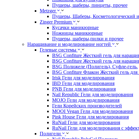
Пушеры, шаберы, пинцеты, прочее
Metzger
Пушеры, Шаберы, Косметологический 
Zinger Premium
Кусачки маникюрные
Ножницы маникюрные
Пушеры, шаберы,пилки и прочее
Наращивание и моделирование ногтей
Гелевые системы
BSG Confiture Жесткий гель для наращи
BSG Confiture Жесткий гель для наращи
BSG Полижеле (Полигель), Суфле-гель.
BSG Confiture Флакон Жесткий гель для
Irisk Гели для моделирования
IBD Гели для моделирования
PNB Гели для моделирования
Nail Republic Гели для моделирования
MOJO Гели для моделирования
Гели Корейских производителей
MOOI Vegan Гели для моделирования
Pink House Гели для моделирования
RuNail Гели для моделирования
RuNail Гели для моделирования с эффек
Полигели