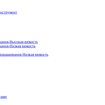
инструмент
вания-Высокая вязкость
вания-Низкая вязкость
 наращивания-Низкая вязкость
тами