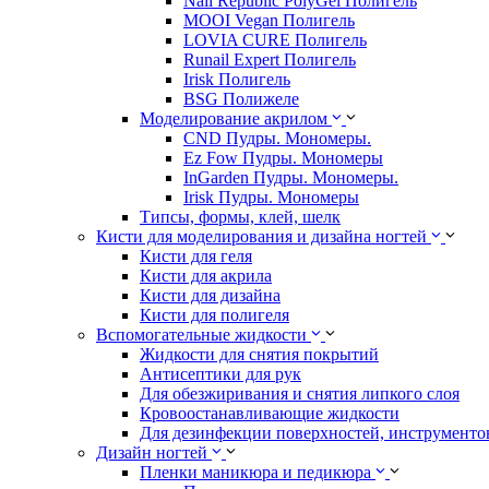
Nail Republic PolyGel Полигель
MOOI Vegan Полигель
LOVIA CURE Полигель
Runail Expert Полигель
Irisk Полигель
BSG Полижеле
Моделирование акрилом
CND Пудры. Мономеры.
Ez Fow Пудры. Мономеры
InGarden Пудры. Мономеры.
Irisk Пудры. Мономеры
Типсы, формы, клей, шелк
Кисти для моделирования и дизайна ногтей
Кисти для геля
Кисти для акрила
Кисти для дизайна
Кисти для полигеля
Вспомогательные жидкости
Жидкости для снятия покрытий
Антисептики для рук
Для обезжиривания и снятия липкого слоя
Кровоостанавливающие жидкости
Для дезинфекции поверхностей, инструментов
Дизайн ногтей
Пленки маникюра и педикюра