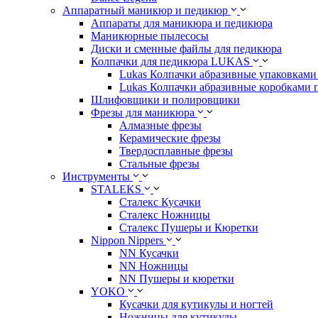
Аппаратный маникюр и педикюр
Аппараты для маникюра и педикюра
Маникюрные пылесосы
Диски и сменные файлы для педикюра
Колпачки для педикюра LUKAS
Lukas Колпачки абразивные упаковками 
Lukas Колпачки абразивные коробками 
Шлифовщики и полировщики
Фрезы для маникюра
Алмазные фрезы
Керамические фрезы
Твердосплавные фрезы
Стальные фрезы
Инструменты
STALEKS
Сталекс Кусачки
Сталекс Ножницы
Сталекс Пушеры и Кюретки
Nippon Nippers
NN Кусачки
NN Ножницы
NN Пушеры и кюретки
YOKO
Кусачки для кутикулы и ногтей
Ножницы для кутикулы