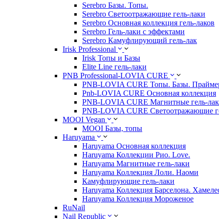
Serebro Базы. Топы.
Serebro Светоотражающие гель-лаки
Serebro Основная коллекция гель-лаков
Serebro Гель-лаки с эффектами
Serebro Камуфлирующий гель-лак
Irisk Professional
Irisk Топы и Базы
Elite Line гель-лаки
PNB Professional-LOVIA CURE
PNB-LOVIA CURE Топы. Базы. Прайм
Pnb-LOVIA CURE Основная коллекция
PNB-LOVIA CURE Магнитные гель-ла
PNB-LOVIA CURE Cветоотражающие ге
MOOI Vegan
MOOI Базы, топы
Haruyama
Haruyama Основная коллекция
Haruyama Коллекции Рио. Love.
Haruyama Магнитные гель-лаки
Haruyama Коллекция Лоли. Наоми
Камуфлирующие гель-лаки
Haruyama Коллекция Барселона. Хамеле
Haruyama Коллекция Мороженое
RuNail
Nail Republic