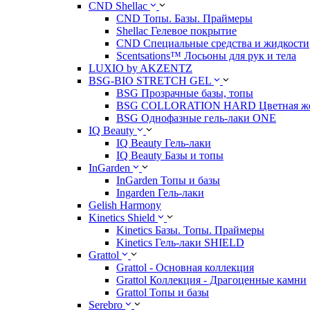
CND Shellac
CND Топы. Базы. Праймеры
Shellac Гелевое покрытие
CND Специальные средства и жидкости
Scentsations™ Лосьоны для рук и тела
LUXIO by AKZENTZ
BSG-BIO STRETCH GEL
BSG Прозрачные базы, топы
BSG COLLORATION HARD Цветная жес
BSG Однофазные гель-лаки ONE
IQ Beauty
IQ Beauty Гель-лаки
IQ Beauty Базы и топы
InGarden
InGarden Топы и базы
Ingarden Гель-лаки
Gelish Harmony
Kinetics Shield
Kinetics Базы. Топы. Праймеры
Kinetics Гель-лаки SHIELD
Grattol
Grattol - Oснoвнaя коллекция
Grattol Коллекция - Драгоценные камни
Grattol Топы и базы
Serebro