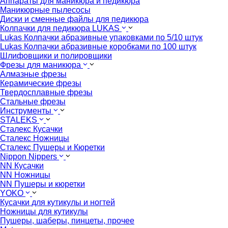
Аппараты для маникюра и педикюра
Маникюрные пылесосы
Диски и сменные файлы для педикюра
Колпачки для педикюра LUKAS
Lukas Колпачки абразивные упаковками по 5/10 штук
Lukas Колпачки абразивные коробками по 100 штук
Шлифовщики и полировщики
Фрезы для маникюра
Алмазные фрезы
Керамические фрезы
Твердосплавные фрезы
Стальные фрезы
Инструменты
STALEKS
Сталекс Кусачки
Сталекс Ножницы
Сталекс Пушеры и Кюретки
Nippon Nippers
NN Кусачки
NN Ножницы
NN Пушеры и кюретки
YOKO
Кусачки для кутикулы и ногтей
Ножницы для кутикулы
Пушеры, шаберы, пинцеты, прочее