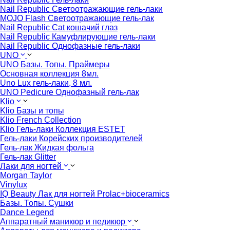
Nail Republic Светоотражающие гель-лаки
MOJO Flash Светоотражающие гель-лак
Nail Republic Cat кошачий глаз
Nail Republic Камуфлирующие гель-лаки
Nail Republic Однофазные гель-лаки
UNO
UNO Базы. Топы. Праймеры
Основная коллекция 8мл.
Uno Lux гель-лаки, 8 мл.
UNO Pedicure Однофазный гель-лак
Klio
Klio Базы и топы
Klio French Collection
Klio Гель-лаки Коллекция ESTET
Гель-лаки Корейских производителей
Гель-лак Жидкая фольга
Гель-лак Glitter
Лаки для ногтей
Morgan Taylor
Vinylux
IQ Beauty Лак для ногтей Prolac+bioceramics
Базы. Топы. Сушки
Dance Legend
Аппаратный маникюр и педикюр