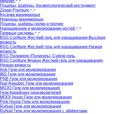
Metzger
Пушеры, Шаберы, Косметологический инструмент
Zinger Premium
Кусачки маникюрные
Ножницы маникюрные
Пушеры, шаберы,пилки и прочее
Наращивание и моделирование ногтей
Гелевые системы
BSG Confiture Жесткий гель для наращивания-Высокая
вязкость
BSG Confiture Жесткий гель для наращивания-Низкая
вязкость
BSG Полижеле (Полигель), Суфле-гель.
BSG Confiture Флакон Жесткий гель для наращивания-
Низкая вязкость
Irisk Гели для моделирования
IBD Гели для моделирования
PNB Гели для моделирования
Nail Republic Гели для моделирования
MOJO Гели для моделирования
Гели Корейских производителей
MOOI Vegan Гели для моделирования
Pink House Гели для моделирования
RuNail Гели для моделирования
RuNail Гели для моделирования с эффектами