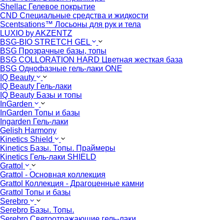
Shellac Гелевое покрытие
CND Специальные средства и жидкости
Scentsations™ Лосьоны для рук и тела
LUXIO by AKZENTZ
BSG-BIO STRETCH GEL
BSG Прозрачные базы, топы
BSG COLLORATION HARD Цветная жесткая база
BSG Однофазные гель-лаки ONE
IQ Beauty
IQ Beauty Гель-лаки
IQ Beauty Базы и топы
InGarden
InGarden Топы и базы
Ingarden Гель-лаки
Gelish Harmony
Kinetics Shield
Kinetics Базы. Топы. Праймеры
Kinetics Гель-лаки SHIELD
Grattol
Grattol - Oснoвнaя коллекция
Grattol Коллекция - Драгоценные камни
Grattol Топы и базы
Serebro
Serebro Базы. Топы.
Serebro Светоотражающие гель-лаки