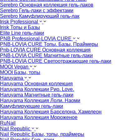
Serebro Основная коллекция гель-лаков
Serebro Гель-лаки с эффектами
Serebro Камуфлирующий гель-лак
Irisk Professional
Irisk Топы и Базы
Elite Line гель-лаки
PNB Professional-LOVIA CURE
PNB-LOVIA CURE Топы. Базы. Праймеры
Pnb-LOVIA CURE Основная коллекция
PNB-LOVIA CURE Магнитные гель-лаки
PNB-LOVIA CURE Cветоотражающие гель-лаки
MOOI Vegan
MOOI Базы, топы
Haruyama
Haruyama Основная коллекция
Haruyama Коллекции Рио. Love.
Haruyama Магнитные гель-лаки
Haruyama Коллекция Лоли. Наоми
Камуфлирующие гель-лаки
Haruyama Коллекция Барселона. Хамелеон
Haruyama Коллекция Мороженое
RuNail
Nail Republic
Nail Republic Базы, топы, праймеры
Nail Republic Гель-лаки