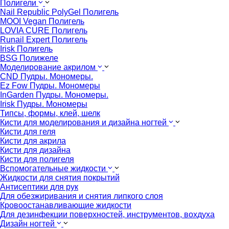
Полигели
Nail Republic PolyGel Полигель
MOOI Vegan Полигель
LOVIA CURE Полигель
Runail Expert Полигель
Irisk Полигель
BSG Полижеле
Моделирование акрилом
CND Пудры. Мономеры.
Ez Fow Пудры. Мономеры
InGarden Пудры. Мономеры.
Irisk Пудры. Мономеры
Типсы, формы, клей, шелк
Кисти для моделирования и дизайна ногтей
Кисти для геля
Кисти для акрила
Кисти для дизайна
Кисти для полигеля
Вспомогательные жидкости
Жидкости для снятия покрытий
Антисептики для рук
Для обезжиривания и снятия липкого слоя
Кровоостанавливающие жидкости
Для дезинфекции поверхностей, инструментов, вохдуха
Дизайн ногтей