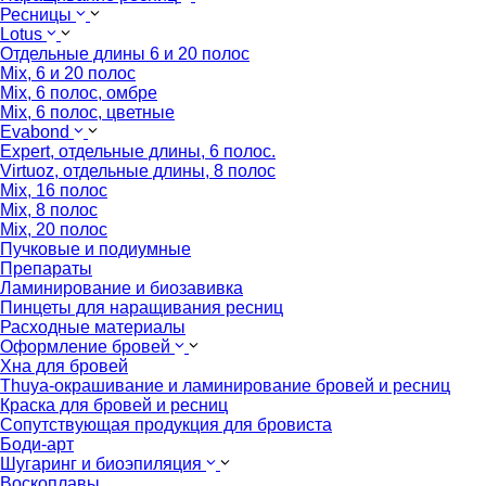
Ресницы
Lotus
Отдельные длины 6 и 20 полос
Mix, 6 и 20 полос
Mix, 6 полос, омбре
Mix, 6 полос, цветные
Evabond
Expert, отдельные длины, 6 полос.
Virtuoz, отдельные длины, 8 полос
Mix, 16 полос
Mix, 8 полос
Mix, 20 полос
Пучковые и подиумные
Препараты
Ламинирование и биозавивка
Пинцеты для наращивания ресниц
Расходные материалы
Оформление бровей
Хна для бровей
Thuya-окрашивание и ламинирование бровей и ресниц
Краска для бровей и ресниц
Сопутствующая продукция для бровиста
Боди-арт
Шугаринг и биоэпиляция
Воскоплавы