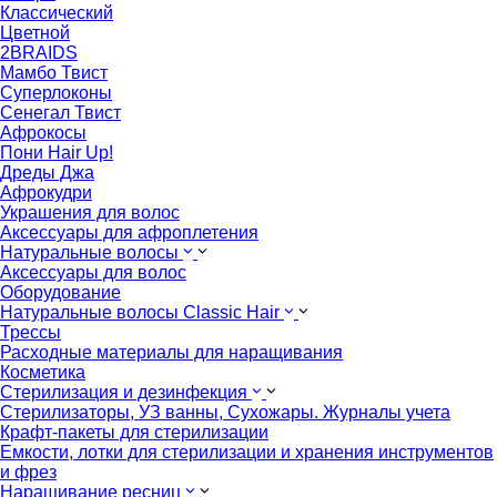
Классический
Цветной
2BRAIDS
Мамбо Твист
Суперлоконы
Сенегал Твист
Афрокосы
Пони Hair Up!
Дреды Джа
Афрокудри
Украшения для волос
Аксессуары для афроплетения
Натуральные волосы
Аксессуары для волос
Оборудование
Натуральные волосы Classic Hair
Трессы
Расходные материалы для наращивания
Косметика
Стерилизация и дезинфекция
Стерилизаторы, УЗ ванны, Сухожары. Журналы учета
Крафт-пакеты для стерилизации
Емкости, лотки для стерилизации и хранения инструментов
и фрез
Наращивание ресниц