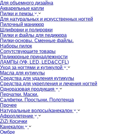
Для объемного дизайна
Акварельные капли
Пилки и пемзы
Для натуральных и искусственных ногтей
Пилочный маникюр
Шлифовки и полировки
Пилки и файлы для педикюра
Пилки-основы. Сменные файлы.
Наборы пилок
Сопутствующите товары
Педикюрные принадлежности
ЛАМПЫ (УФ, LED, LED&CCFL)
Уход за ногтями и кутикулой
Масла для кутикулы
Средства для удаления кутикулы
Средства для укрепления и лечения ногтей
Одноразовая продукция
Перчатки. Маски.
Салфетки. Простыни. Полотенца
Прочее
Натуральные волосы/канекалон
Афроплетение
ZiZi Косички
Канекалон
Омбре