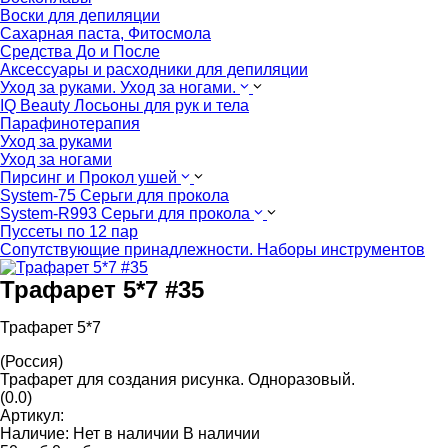
Воски для депиляции
Сахарная паста, Фитосмола
Средства До и После
Аксессуары и расходники для депиляции
Уход за руками. Уход за ногами.
IQ Beauty Лосьоны для рук и тела
Парафинотерапия
Уход за руками
Уход за ногами
Пирсинг и Прокол ушей
System-75 Серьги для прокола
System-R993 Серьги для прокола
Пуссеты по 12 пар
Cопутствующие принадлежности. Наборы инструментов
Трафарет 5*7 #35
Трафарет 5*7
(Россия)
Трафарет для создания рисунка. Одноразовый.
(0.0)
Артикул:
Наличие:
Нет в наличии
В наличии