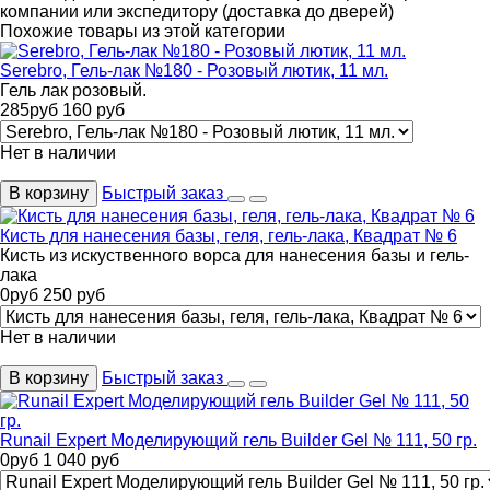
компании или экспедитору (доставка до дверей)
Похожие товары из этой категории
Serebro, Гель-лак №180 - Розовый лютик, 11 мл.
Гель лак розовый.
285
руб
160
руб
Нет в наличии
В корзину
Быстрый заказ
Кисть для нанесения базы, геля, гель-лака, Квадрат № 6
Кисть из искуственного ворса для нанесения базы и гель-
лака
0
руб
250
руб
Нет в наличии
В корзину
Быстрый заказ
Runail Expert Моделирующий гель Builder Gel № 111, 50 гр.
0
руб
1 040
руб