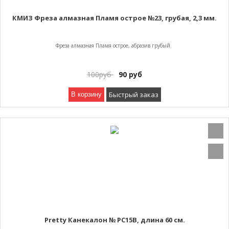
КМИЗ Фреза алмазная Пламя острое №23, грубая, 2,3 мм.
Фреза алмазная Пламя острое, абразив грубый.
100
руб
90
руб
Быстрый заказ
В корзину
Pretty Канекалон № РС15B, длина 60 см.