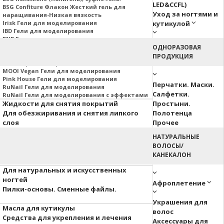
LED&CCFL)
BSG Confiture Флакон Жесткий гель для
Уход за ногтями и
наращивания-Низкая вязкость
Irisk Гели для моделирования
кутикулой
IBD Гели для моделирования
PNB Гели для моделирования
Nail Republic Гели для моделирования
ОДНОРАЗОВАЯ
MOJO Гели для моделирования
ПРОДУКЦИЯ
Гели Корейских производителей
MOOI Vegan Гели для моделирования
Pink House Гели для моделирования
Перчатки. Маски.
RuNail Гели для моделирования
Салфетки.
RuNail Гели для моделирования с эффектами
Жидкости для снятия покрытий
Простыни.
Для обезжиривания и снятия липкого
Полотенца
слоя
Прочее
НАТУРАЛЬНЫЕ
Аэропуффинг
ВОЛОСЫ/
Паутинка
КАНЕКАЛОН
Акварельные капли
Для натуральных и искусственных
ногтей
Афроплетение
Пилки-основы. Сменные файлы.
Украшения для
Масла для кутикулы
волос
Средства для укрепления и лечения
Аксессуары для