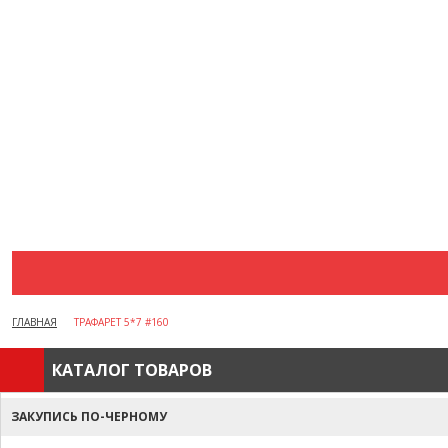
АКЦИИ
ВОПРОСЫ И ОТВЕТЫ
КАК ОФОРМИТЬ ЗАКАЗ
БРЕНДЫ
ОТЗЫВЫ
КОНТАКТЫ
ГЛАВНАЯ
ТРАФАРЕТ 5*7 #160
КАТАЛОГ ТОВАРОВ
ЗАКУПИСЬ ПО-ЧЕРНОМУ