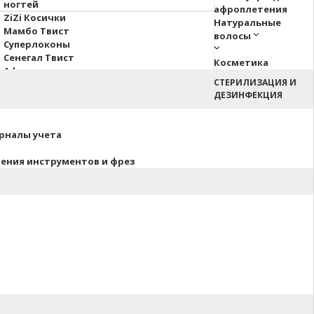
ногтей
афроплетения
ZiZi Косички
Натуральные
Мамбо Твист
волосы
Суперлоконы
Сенегал Твист
Косметика
Афрокосы
СТЕРИЛИЗАЦИЯ И
Пони Hair Up!
ДЕЗИНФЕКЦИЯ
Афрокудри
урналы учета
нения инструментов и фрез