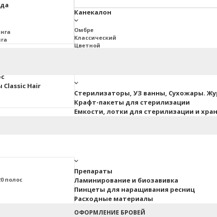
юда
Канекалон
Омбре
инга
Классический
нга
Цветной
2BRAIDS
Дреды Джа
ос
Classic Hair
Стерилизаторы, УЗ ванны, Сухожары. Ж
Крафт-пакеты для стерилизации
Емкости, лотки для стерилизации и хра
Препараты
0 полос
Ламинирование и биозавивка
Пинцеты для наращивания ресниц
Расходные материалы
ные
ОФОРМЛЕНИЕ БРОВЕЙ