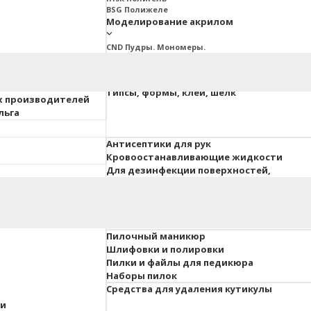
BSG Полижеле
Моделирование акрилом
CND Пудры. Мономеры.
Ez Fow Пудры. Мономеры
InGarden Пудры. Мономеры.
Irisk Пудры. Мономеры
ия ESTET
Типсы, формы, клей, шелк
х производителей
льга
Антисептики для рук
Кровоостанавливающие жидкости
Для дезинфекции поверхностей,
инструментов, вохдуха
 педикюра
Гель-краски, гель-пасты
Для объемного дизайна
Пилочный маникюр
Шлифовки и полировки
Пилки и файлы для педикюра
Наборы пилок
Средства для удаления кутикулы
ки