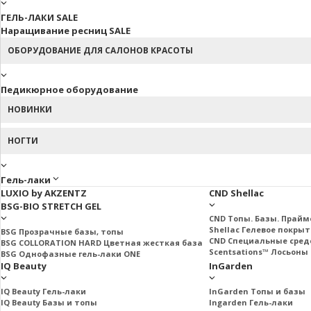
ГЕЛЬ-ЛАКИ SALE
Наращивание ресниц SALE
ОБОРУДОВАНИЕ ДЛЯ САЛОНОВ КРАСОТЫ
Педикюрное оборудование
НОВИНКИ
НОГТИ
Гель-лаки
LUXIO by AKZENTZ
CND Shellac
BSG-BIO STRETCH GEL
CND Топы. Базы. Прай
Shellac Гелевое покры
BSG Прозрачные базы, топы
CND Специальные сред
BSG COLLORATION HARD Цветная жесткая база
Scentsations™ Лосьоны 
BSG Однофазные гель-лаки ONE
IQ Beauty
InGarden
IQ Beauty Гель-лаки
InGarden Топы и базы
IQ Beauty Базы и топы
Ingarden Гель-лаки