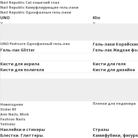
Nail Republic Cat кошачий глаз
Nail Republic Камуфлирующие гель-лаки
Nail Republic Однофазные гель-лаки
UNO
Klio
UNO Базы. Топы. Праймеры
Klio Базы и топы
Основная коллекция 8мл.
Klio French Collection
Uno Lux гель-лаки, 8 мл.
Klio Гель-лаки Коллекц
UNO Pedicure Однофазный гель-лак
Гель-лаки Корейски
Гель-лак Glitter
Гель-лак Жидкая фо
Кисти для акрила
Кисти для геля
Кисти для полигеля
Кисти для дизайна
Втирки и пигменты
Пленки маникюра и
Слайдеры
Пленки для маникюра
Пленки для педикюра
Новогодние
Slider RF
Ami Nails, Mink
Fashion Nails
YeSlider
Наклейки и стикеры
Стразы
Блестки. Глиттеры.
Камифубики, фигур