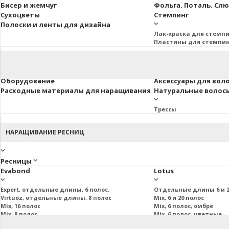
Бисер и жемчуг
Фольга. Поталь. Сл
Сухоцветы
Стемпинг
Полоски и ленты для дизайна
Лак-краска для стемп
Пластины для стемпи
Оборудование
Аксессуары для вол
Расходные материалы для наращивания
Натуральные волосы 
Трессы
НАРАЩИВАНИЕ РЕСНИЦ
Ресницы
Evabond
Lotus
Expert, отдельные длины, 6 полос.
Отдельные длины 6 и 2
Virtuoz, отдельные длины, 8 полос
Mix, 6 и 20 полос
Mix, 16 полос
Mix, 6 полос, омбре
Mix, 8 полос
Mix, 6 полос, цветные
Mix, 20 полос
Пучковые и подиум