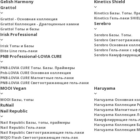
Gelish Harmony
Kinetics Shield
Grattol
Kinetics Базы. Топы. П
Kinetics Гель-лаки SHIE
Grattol - Oснoвнaя коллекция
Serebro
Grattol Коллекция - Драгоценные камни
Grattol Топы и базы
Irisk Professional
Serebro Базы. Топы.
Serebro Светоотражаю
Serebro Основная колл
Irisk Топы и Базы
Serebro Гель-лаки с э
Elite Line гель-лаки
Serebro Камуфлирующи
PNB Professional-LOVIA CURE
PNB-LOVIA CURE Топы. Базы. Праймеры
Pnb-LOVIA CURE Основная коллекция
PNB-LOVIA CURE Магнитные гель-лаки
PNB-LOVIA CURE Cветоотражающие гель-лаки
MOOI Vegan
Haruyama
MOOI Базы, топы
Haruyama Основная ко
RuNail
Haruyama Коллекции Ри
Haruyama Магнитные г
Nail Republic
Haruyama Коллекция Л
Камуфлирующие гель-
Nail Republic Базы, топы, праймеры
Haruyama Коллекция Б
Nail Republic Гель-лаки
Haruyama Коллекция 
Nail Republic Светоотражающие гель-лаки
MOJO Flash Светоотражающие гель-лак