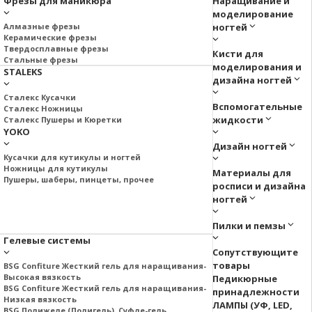
Фрезы для маникюра
Наращивание и
моделирование
Алмазные фрезы
ногтей
Керамические фрезы
Твердосплавные фрезы
Кисти для
Стальные фрезы
моделирования и
STALEKS
дизайна ногтей
Сталекс Кусачки
Вспомогательные
Сталекс Ножницы
жидкости
Сталекс Пушеры и Кюретки
YOKO
Дизайн ногтей
Кусачки для кутикулы и ногтей
Ножницы для кутикулы
Материалы для
Пушеры, шаберы, пинцеты, прочее
росписи и дизайна
ногтей
Пилки и пемзы
Гелевые системы
Сопутствующите
товары
BSG Confiture Жесткий гель для наращивания-
Высокая вязкость
Педикюрные
BSG Confiture Жесткий гель для наращивания-
принадлежности
Низкая вязкость
ЛАМПЫ (УФ, LED,
BSG Полижеле (Полигель), Суфле-гель.