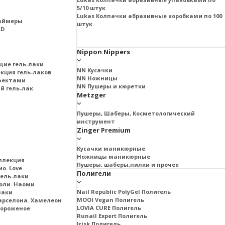
5/10 штук
Lukas Колпачки абразивные коробками по 100
раймеры
штук
LD
Nippon Nippers
щие гель-лаки
NN Кусачки
екция гель-лаков
NN Ножницы
ффектами
NN Пушеры и кюретки
й гель-лак
Metzger
Пушеры, Шаберы, Косметологический
инструмент
Zinger Premium
Кусачки маникюрные
Ножницы маникюрные
ллекция
Пушеры, шаберы,пилки и прочее
о. Love.
Полигели
ель-лаки
оли. Наоми
Nail Republic PolyGel Полигель
лаки
MOOI Vegan Полигель
арселона. Хамелеон
LOVIA CURE Полигель
Мороженое
Runail Expert Полигель
Irisk Полигель