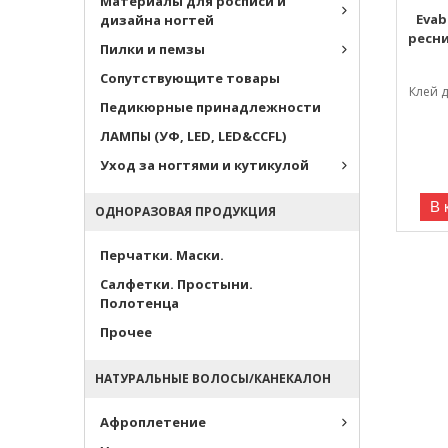
Материалы для росписи и
Eva
дизайна ногтей
ресни
Пилки и пемзы
Сопутствующите товары
Клей д
Педикюрные принадлежности
ЛАМПЫ (УФ, LED, LED&CCFL)
Уход за ногтями и кутикулой
В 
ОДНОРАЗОВАЯ ПРОДУКЦИЯ
Перчатки. Маски.
Салфетки. Простыни.
Полотенца
Прочее
НАТУРАЛЬНЫЕ ВОЛОСЫ/КАНЕКАЛОН
Афроплетение