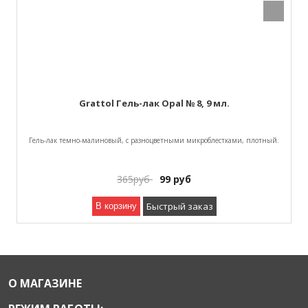
Grattol Гель-лак Opal № 8, 9 мл.
Гель-лак темно-малиновый, с разноцветными микроблестками, плотный.
365
руб
99
руб
Быстрый заказ
В корзину
О МАГАЗИНЕ