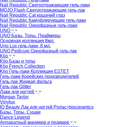
Nail Republic Светоотражающие гель-лаки
MOJO Flash Светоотражающие гель-лак
Nail Republic Cat кошачий глаз
Nail Republic Камуфлирующие гель-лаки
Nail Republic Однофазные гель-лаки
UNO
UNO Базы. Топы. Праймеры
Основная коллекция 8мл.
Uno Lux гель-лаки, 8 мл.
UNO Pedicure Однофазный гель-лак
Klio
Klio Базы и топы
Klio French Collection
Klio Гель-лаки Коллекция ESTET
Гель-лаки Корейских производителей
Гель-лак Жидкая фольга
Гель-лак Glitter
Лаки для ногтей
Morgan Taylor
Vinylux
IQ Beauty Лак для ногтей Prolac+bioceramics
Базы. Топы. Сушки
Dance Legend
Аппаратный маникюр и педикюр