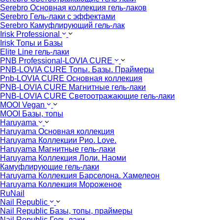
Serebro Основная коллекция гель-лаков
Serebro Гель-лаки с эффектами
Serebro Камуфлирующий гель-лак
Irisk Professional
Irisk Топы и Базы
Elite Line гель-лаки
PNB Professional-LOVIA CURE
PNB-LOVIA CURE Топы. Базы. Праймеры
Pnb-LOVIA CURE Основная коллекция
PNB-LOVIA CURE Магнитные гель-лаки
PNB-LOVIA CURE Cветоотражающие гель-лаки
MOOI Vegan
MOOI Базы, топы
Haruyama
Haruyama Основная коллекция
Haruyama Коллекции Рио. Love.
Haruyama Магнитные гель-лаки
Haruyama Коллекция Лоли. Наоми
Камуфлирующие гель-лаки
Haruyama Коллекция Барселона. Хамелеон
Haruyama Коллекция Мороженое
RuNail
Nail Republic
Nail Republic Базы, топы, праймеры
Nail Republic Гель-лаки