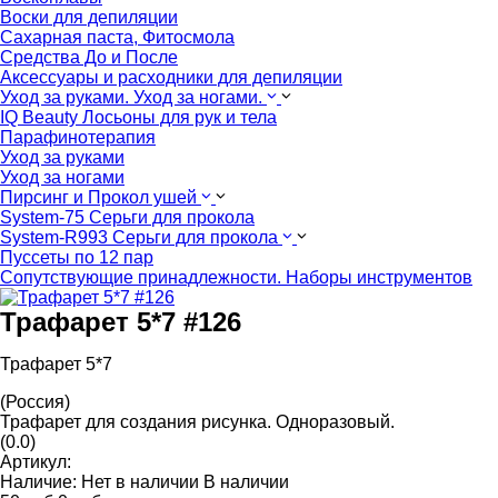
Воски для депиляции
Сахарная паста, Фитосмола
Средства До и После
Аксессуары и расходники для депиляции
Уход за руками. Уход за ногами.
IQ Beauty Лосьоны для рук и тела
Парафинотерапия
Уход за руками
Уход за ногами
Пирсинг и Прокол ушей
System-75 Серьги для прокола
System-R993 Серьги для прокола
Пуссеты по 12 пар
Cопутствующие принадлежности. Наборы инструментов
Трафарет 5*7 #126
Трафарет 5*7
(Россия)
Трафарет для создания рисунка. Одноразовый.
(0.0)
Артикул:
Наличие:
Нет в наличии
В наличии