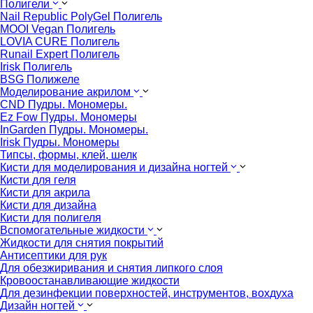
Полигели
Nail Republic PolyGel Полигель
MOOI Vegan Полигель
LOVIA CURE Полигель
Runail Expert Полигель
Irisk Полигель
BSG Полижеле
Моделирование акрилом
CND Пудры. Мономеры.
Ez Fow Пудры. Мономеры
InGarden Пудры. Мономеры.
Irisk Пудры. Мономеры
Типсы, формы, клей, шелк
Кисти для моделирования и дизайна ногтей
Кисти для геля
Кисти для акрила
Кисти для дизайна
Кисти для полигеля
Вспомогательные жидкости
Жидкости для снятия покрытий
Антисептики для рук
Для обезжиривания и снятия липкого слоя
Кровоостанавливающие жидкости
Для дезинфекции поверхностей, инструментов, вохдуха
Дизайн ногтей