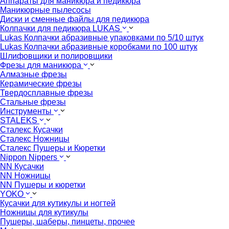
Аппараты для маникюра и педикюра
Маникюрные пылесосы
Диски и сменные файлы для педикюра
Колпачки для педикюра LUKAS
Lukas Колпачки абразивные упаковками по 5/10 штук
Lukas Колпачки абразивные коробками по 100 штук
Шлифовщики и полировщики
Фрезы для маникюра
Алмазные фрезы
Керамические фрезы
Твердосплавные фрезы
Стальные фрезы
Инструменты
STALEKS
Сталекс Кусачки
Сталекс Ножницы
Сталекс Пушеры и Кюретки
Nippon Nippers
NN Кусачки
NN Ножницы
NN Пушеры и кюретки
YOKO
Кусачки для кутикулы и ногтей
Ножницы для кутикулы
Пушеры, шаберы, пинцеты, прочее