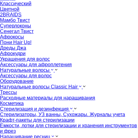
Классический
Цветной
2BRAIDS
Мамбо Твист
Суперлоконы
Сенегал Твист
Афрокосы
Пони Hair Up!
Дреды Джа
Афрокудри
Украшения для волос
Аксессуары для афроплетения
Натуральные волосы
Аксессуары для волос
Оборудование
Натуральные волосы Classic Hair
Трессы
Расходные материалы для наращивания
Косметика
Стерилизация и дезинфекция
Стерилизаторы, УЗ ванны, Сухожары. Журналы учета
Крафт-пакеты для стерилизации
Емкости, лотки для стерилизации и хранения инструментов
и фрез
Наращивание ресниц