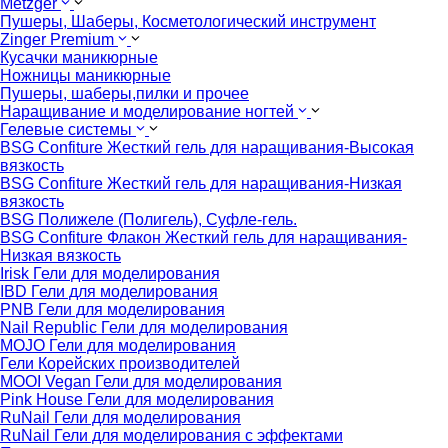
Metzger
Пушеры, Шаберы, Косметологический инструмент
Zinger Premium
Кусачки маникюрные
Ножницы маникюрные
Пушеры, шаберы,пилки и прочее
Наращивание и моделирование ногтей
Гелевые системы
BSG Confiture Жесткий гель для наращивания-Высокая
вязкость
BSG Confiture Жесткий гель для наращивания-Низкая
вязкость
BSG Полижеле (Полигель), Суфле-гель.
BSG Confiture Флакон Жесткий гель для наращивания-
Низкая вязкость
Irisk Гели для моделирования
IBD Гели для моделирования
PNB Гели для моделирования
Nail Republic Гели для моделирования
MOJO Гели для моделирования
Гели Корейских производителей
MOOI Vegan Гели для моделирования
Pink House Гели для моделирования
RuNail Гели для моделирования
RuNail Гели для моделирования с эффектами