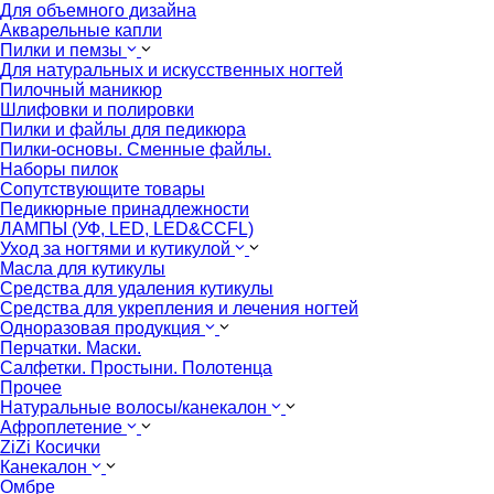
Для объемного дизайна
Акварельные капли
Пилки и пемзы
Для натуральных и искусственных ногтей
Пилочный маникюр
Шлифовки и полировки
Пилки и файлы для педикюра
Пилки-основы. Сменные файлы.
Наборы пилок
Сопутствующите товары
Педикюрные принадлежности
ЛАМПЫ (УФ, LED, LED&CCFL)
Уход за ногтями и кутикулой
Масла для кутикулы
Средства для удаления кутикулы
Средства для укрепления и лечения ногтей
Одноразовая продукция
Перчатки. Маски.
Салфетки. Простыни. Полотенца
Прочее
Натуральные волосы/канекалон
Афроплетение
ZiZi Косички
Канекалон
Омбре