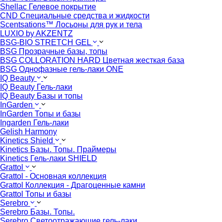
Shellac Гелевое покрытие
CND Специальные средства и жидкости
Scentsations™ Лосьоны для рук и тела
LUXIO by AKZENTZ
BSG-BIO STRETCH GEL
BSG Прозрачные базы, топы
BSG COLLORATION HARD Цветная жесткая база
BSG Однофазные гель-лаки ONE
IQ Beauty
IQ Beauty Гель-лаки
IQ Beauty Базы и топы
InGarden
InGarden Топы и базы
Ingarden Гель-лаки
Gelish Harmony
Kinetics Shield
Kinetics Базы. Топы. Праймеры
Kinetics Гель-лаки SHIELD
Grattol
Grattol - Oснoвнaя коллекция
Grattol Коллекция - Драгоценные камни
Grattol Топы и базы
Serebro
Serebro Базы. Топы.
Serebro Светоотражающие гель-лаки