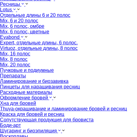
Ресницы
Lotus
Отдельные длины 6 и 20 полос
Mix, 6 и 20 полос
Mix, 6 полос, омбре
Mix, 6 полос, цветные
Evabond
Expert, отдельные длины, 6 полос.
Virtuoz, отдельные длины, 8 полос
Mix, 16 полос
Mix, 8 полос
Mix, 20 полос
Пучковые и подиумные
Препараты
Ламинирование и биозавивка
Пинцеты для наращивания ресниц
Расходные материалы
Оформление бровей
Хна для бровей
Thuya-окрашивание и ламинирование бровей и ресниц
Краска для бровей и ресниц
Сопутствующая продукция для бровиста
Боди-арт
Шугаринг и биоэпиляция
Воскоплавы