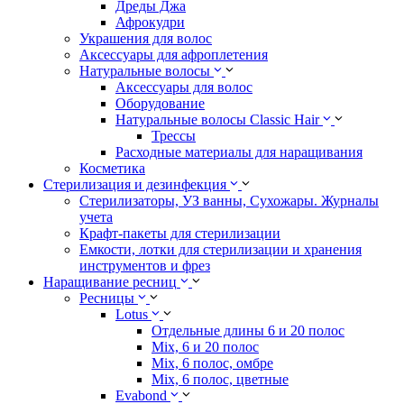
Дреды Джа
Афрокудри
Украшения для волос
Аксессуары для афроплетения
Натуральные волосы
Аксессуары для волос
Оборудование
Натуральные волосы Classic Hair
Трессы
Расходные материалы для наращивания
Косметика
Стерилизация и дезинфекция
Стерилизаторы, УЗ ванны, Сухожары. Журналы
учета
Крафт-пакеты для стерилизации
Емкости, лотки для стерилизации и хранения
инструментов и фрез
Наращивание ресниц
Ресницы
Lotus
Отдельные длины 6 и 20 полос
Mix, 6 и 20 полос
Mix, 6 полос, омбре
Mix, 6 полос, цветные
Evabond