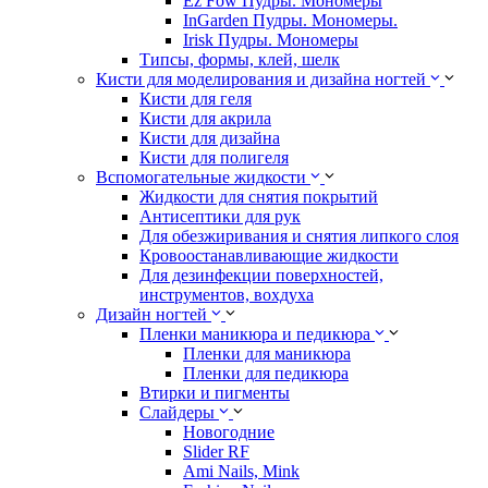
Ez Fow Пудры. Мономеры
InGarden Пудры. Мономеры.
Irisk Пудры. Мономеры
Типсы, формы, клей, шелк
Кисти для моделирования и дизайна ногтей
Кисти для геля
Кисти для акрила
Кисти для дизайна
Кисти для полигеля
Вспомогательные жидкости
Жидкости для снятия покрытий
Антисептики для рук
Для обезжиривания и снятия липкого слоя
Кровоостанавливающие жидкости
Для дезинфекции поверхностей,
инструментов, вохдуха
Дизайн ногтей
Пленки маникюра и педикюра
Пленки для маникюра
Пленки для педикюра
Втирки и пигменты
Слайдеры
Новогодние
Slider RF
Ami Nails, Mink