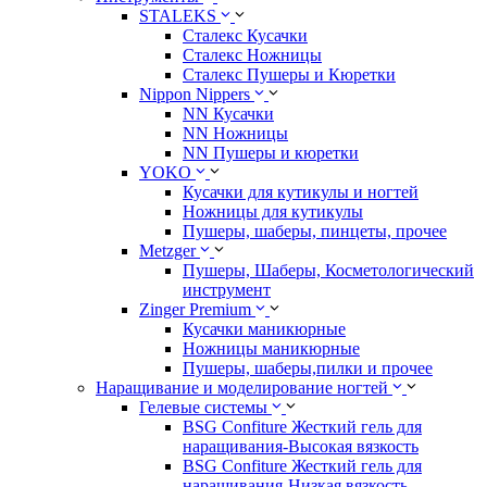
STALEKS
Сталекс Кусачки
Сталекс Ножницы
Сталекс Пушеры и Кюретки
Nippon Nippers
NN Кусачки
NN Ножницы
NN Пушеры и кюретки
YOKO
Кусачки для кутикулы и ногтей
Ножницы для кутикулы
Пушеры, шаберы, пинцеты, прочее
Metzger
Пушеры, Шаберы, Косметологический
инструмент
Zinger Premium
Кусачки маникюрные
Ножницы маникюрные
Пушеры, шаберы,пилки и прочее
Наращивание и моделирование ногтей
Гелевые системы
BSG Confiture Жесткий гель для
наращивания-Высокая вязкость
BSG Confiture Жесткий гель для
наращивания-Низкая вязкость