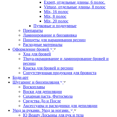
Expert, отдельные длины, 6 полос.
Virtuoz, отдельные длины, 8 полос
Mix, 16 полос
Mix, 8 полос
Mix, 20 полос
Пучковые и подиумные
Препараты
Ламинирование и биозавивка
Пинцеты для наращивания ресниц
Расходные материалы
Оформление бровей
Хна для бровей
Thuya-окрашивание и ламинирование бровей и
ресниц
Краска для бровей и ресниц
Сопутствующая продукция для бровиста
Боди-арт
Шугаринг и биоэпиляция
Воскоплавы
Воски для депиляции
Сахарная паста, Фитосмола
Средства До и После
Аксессуары и расходники для депиляции
Уход за руками. Уход за ногами.
IQ Beauty Лосьоны для рук и тела