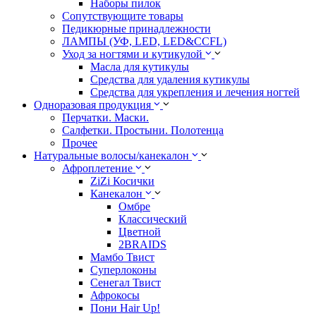
Наборы пилок
Сопутствующите товары
Педикюрные принадлежности
ЛАМПЫ (УФ, LED, LED&CCFL)
Уход за ногтями и кутикулой
Масла для кутикулы
Средства для удаления кутикулы
Средства для укрепления и лечения ногтей
Одноразовая продукция
Перчатки. Маски.
Салфетки. Простыни. Полотенца
Прочее
Натуральные волосы/канекалон
Афроплетение
ZiZi Косички
Канекалон
Омбре
Классический
Цветной
2BRAIDS
Мамбо Твист
Суперлоконы
Сенегал Твист
Афрокосы
Пони Hair Up!