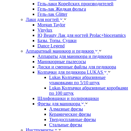
Гель-лаки Корейских производителей
Гель-лак Жидкая фольга
Гель-лак Glitter
Лаки для ногтей
Morgan Taylor
Vinylux
IQ Beauty Лак для ногтей Prolac+bioceramics
Базы. Топы. Сушки
Dance Legend
Аппаратный маникюр и педикюр
Аппараты для маникюра и педикюра
Маникюрные пылесосы
Диски и сменные файлы для педикюра
Колпачки для педикюра LUKAS
Lukas Колпачки абразивные
упаковками по 5/10 штук
Lukas Колпачки абразивные коробками
по 100 штук
Шлифовщики и полировщики
Фрезы для маникюра
Алмазные фрезы
Керамические фрезы
Твердосплавные фрезы
Стальные фрезы
Инструменты