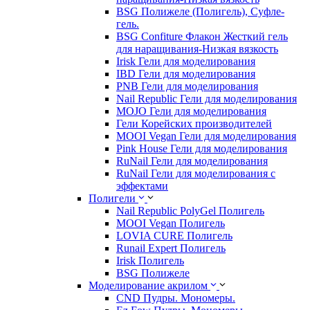
BSG Полижеле (Полигель), Суфле-
гель.
BSG Confiture Флакон Жесткий гель
для наращивания-Низкая вязкость
Irisk Гели для моделирования
IBD Гели для моделирования
PNB Гели для моделирования
Nail Republic Гели для моделирования
MOJO Гели для моделирования
Гели Корейских производителей
MOOI Vegan Гели для моделирования
Pink House Гели для моделирования
RuNail Гели для моделирования
RuNail Гели для моделирования с
эффектами
Полигели
Nail Republic PolyGel Полигель
MOOI Vegan Полигель
LOVIA CURE Полигель
Runail Expert Полигель
Irisk Полигель
BSG Полижеле
Моделирование акрилом
CND Пудры. Мономеры.