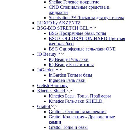
Shellac Гелевое покрытие
CND Специальные средства и
жидкости
Scentsations™ Лосьоны для рук и тела
LUXIO by AKZENTZ
BSG-BIO STRETCH GEL
BSG Прозрачные базы, топы
BSG COLLORATION HARD Цветная
жесткая база
BSG Однофазные гель-лаки ONE
IQ Beauty
IQ Beauty Гель-лаки
IQ Beauty Базы и топы
InGarden
InGarden Топы и базы
Ingarden Гель-лаки
Gelish Harmony
Kinetics Shield
Kinetics Базы. Топы. Праймеры
Kinetics Гель-лаки SHIELD
Grattol
Grattol - Oснoвнaя коллекция
Grattol Коллекция - Драгоценные
камни
Grattol Топы и базы