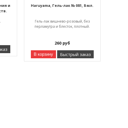
ния и
Haruyama, Гель-лак № 081, 8 мл.
ств.
.
Гель-лак вишнево-розовый, без
перламутра и блесток, плотный.
260
руб
аказ
Быстрый заказ
В корзину