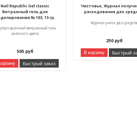
Nail Republic Gel classic
Чистовье, Журнал получе
Витражный гель для
расходования дез.сред
делирования № 103, 15 гр.
Журнал учета дез.средств
лупрозрачный витражный гель
зеленого цвета
250
руб
505
руб
Быстрый з
В корзину
Быстрый заказ
корзину