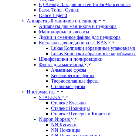
IQ Beauty Лак для ногтей Prolac+bioceramics
Базы. Топы. Сушки
Dance Legend
Аппаратный маникюр и педикюр
Аппараты для маникюра и педикюра
Маникюрные пылесосы
Диски и сменные файлы для педикюра
Колпачки для педикюра LUKAS
Lukas Колпачки абразивные упаковками 
Lukas Колпачки абразивные коробками 
Шлифовщики и полировщики
Фрезы для маникюра
Алмазные фрезы
Керамические фрезы
Твердосплавные фрезы
Стальные фрезы
Инструменты
STALEKS
Сталекс Кусачки
Сталекс Ножницы
Сталекс Пушеры и Кюретки
Nippon Nippers
NN Кусачки
NN Ножницы
NN Пушеры и кюретки