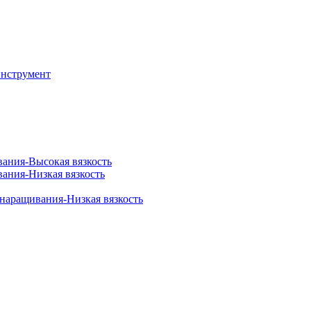
инструмент
вания-Высокая вязкость
вания-Низкая вязкость
 наращивания-Низкая вязкость