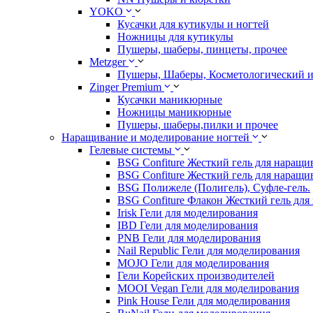
YOKO
Кусачки для кутикулы и ногтей
Ножницы для кутикулы
Пушеры, шаберы, пинцеты, прочее
Metzger
Пушеры, Шаберы, Косметологический 
Zinger Premium
Кусачки маникюрные
Ножницы маникюрные
Пушеры, шаберы,пилки и прочее
Наращивание и моделирование ногтей
Гелевые системы
BSG Confiture Жесткий гель для наращи
BSG Confiture Жесткий гель для наращи
BSG Полижеле (Полигель), Суфле-гель.
BSG Confiture Флакон Жесткий гель для
Irisk Гели для моделирования
IBD Гели для моделирования
PNB Гели для моделирования
Nail Republic Гели для моделирования
MOJO Гели для моделирования
Гели Корейских производителей
MOOI Vegan Гели для моделирования
Pink House Гели для моделирования