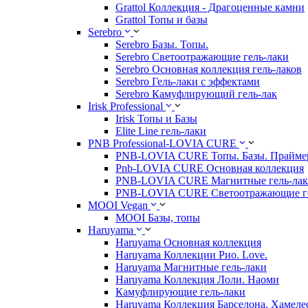
Grattol Коллекция - Драгоценные камни
Grattol Топы и базы
Serebro
Serebro Базы. Топы.
Serebro Светоотражающие гель-лаки
Serebro Основная коллекция гель-лаков
Serebro Гель-лаки с эффектами
Serebro Камуфлирующий гель-лак
Irisk Professional
Irisk Топы и Базы
Elite Line гель-лаки
PNB Professional-LOVIA CURE
PNB-LOVIA CURE Топы. Базы. Прайм
Pnb-LOVIA CURE Основная коллекция
PNB-LOVIA CURE Магнитные гель-ла
PNB-LOVIA CURE Cветоотражающие ге
MOOI Vegan
MOOI Базы, топы
Haruyama
Haruyama Основная коллекция
Haruyama Коллекции Рио. Love.
Haruyama Магнитные гель-лаки
Haruyama Коллекция Лоли. Наоми
Камуфлирующие гель-лаки
Haruyama Коллекция Барселона. Хамеле