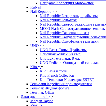
Haruyama Коллекция Мороженое
RuNail
Nail Republic
Nail Republic Базы, топы, праймеры
Nail Republic Гель-лаки
Nail Republic Светоотражающие гель-ла
MOJO Flash Светоотражающие гель-лак
Nail Republic Cat кошачий глаз
Nail Republic Камуфлирующие гель-лак
Nail Republic Однофазные гель-лаки
UNO
UNO Базы. Топы. Праймеры
Основная коллекция 8мл.
Uno Lux гель-лаки, 8 мл.
UNO Pedicure Однофазный гель-лак
Klio
Klio Базы и топы
Klio French Collection
Klio Гель-лаки Коллекция ESTET
Гель-лаки Корейских производителей
Гель-лак Жидкая фольга
Гель-лак Glitter
Лаки для ногтей
Morgan Taylor
Vinylux