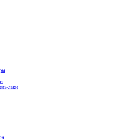
еры
ки
ль-лаки
он