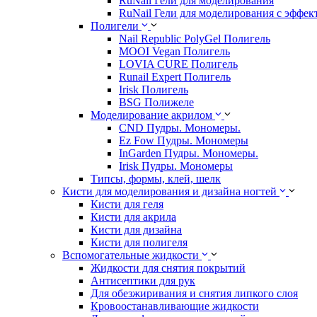
RuNail Гели для моделирования
RuNail Гели для моделирования с эффек
Полигели
Nail Republic PolyGel Полигель
MOOI Vegan Полигель
LOVIA CURE Полигель
Runail Expert Полигель
Irisk Полигель
BSG Полижеле
Моделирование акрилом
CND Пудры. Мономеры.
Ez Fow Пудры. Мономеры
InGarden Пудры. Мономеры.
Irisk Пудры. Мономеры
Типсы, формы, клей, шелк
Кисти для моделирования и дизайна ногтей
Кисти для геля
Кисти для акрила
Кисти для дизайна
Кисти для полигеля
Вспомогательные жидкости
Жидкости для снятия покрытий
Антисептики для рук
Для обезжиривания и снятия липкого слоя
Кровоостанавливающие жидкости