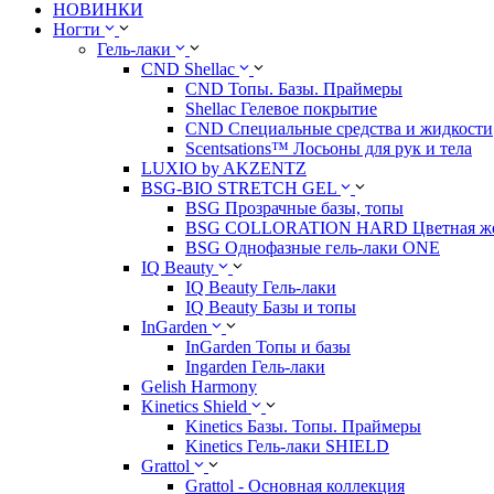
НОВИНКИ
Ногти
Гель-лаки
CND Shellac
CND Топы. Базы. Праймеры
Shellac Гелевое покрытие
CND Специальные средства и жидкости
Scentsations™ Лосьоны для рук и тела
LUXIO by AKZENTZ
BSG-BIO STRETCH GEL
BSG Прозрачные базы, топы
BSG COLLORATION HARD Цветная жес
BSG Однофазные гель-лаки ONE
IQ Beauty
IQ Beauty Гель-лаки
IQ Beauty Базы и топы
InGarden
InGarden Топы и базы
Ingarden Гель-лаки
Gelish Harmony
Kinetics Shield
Kinetics Базы. Топы. Праймеры
Kinetics Гель-лаки SHIELD
Grattol
Grattol - Oснoвнaя коллекция