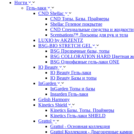
Ногти
Гель-лаки
CND Shellac
CND Топы. Базы. Праймеры
Shellac Гелевое покрытие
CND Специальные средства и жидкости
Scentsations™ Лосьоны для рук и тела
LUXIO by AKZENTZ
BSG-BIO STRETCH GEL
BSG Прозрачные базы, топы
BSG COLLORATION HARD Цветная жес
BSG Однофазные гель-лаки ONE
IQ Beauty
IQ Beauty Гель-лаки
IQ Beauty Базы и топы
InGarden
InGarden Топы и базы
Ingarden Гель-лаки
Gelish Harmony
Kinetics Shield
Kinetics Базы. Топы. Праймеры
Kinetics Гель-лаки SHIELD
Grattol
Grattol - Oснoвнaя коллекция
Grattol Коллекция - Драгоценные камни