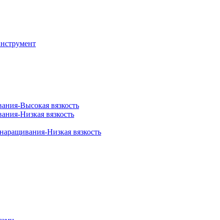
инструмент
вания-Высокая вязкость
вания-Низкая вязкость
 наращивания-Низкая вязкость