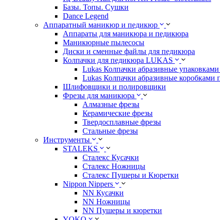
Базы. Топы. Сушки
Dance Legend
Аппаратный маникюр и педикюр
Аппараты для маникюра и педикюра
Маникюрные пылесосы
Диски и сменные файлы для педикюра
Колпачки для педикюра LUKAS
Lukas Колпачки абразивные упаковками 
Lukas Колпачки абразивные коробками 
Шлифовщики и полировщики
Фрезы для маникюра
Алмазные фрезы
Керамические фрезы
Твердосплавные фрезы
Стальные фрезы
Инструменты
STALEKS
Сталекс Кусачки
Сталекс Ножницы
Сталекс Пушеры и Кюретки
Nippon Nippers
NN Кусачки
NN Ножницы
NN Пушеры и кюретки
YOKO