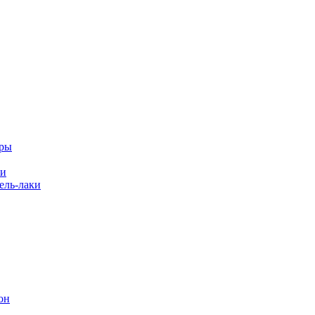
еры
ки
ль-лаки
он