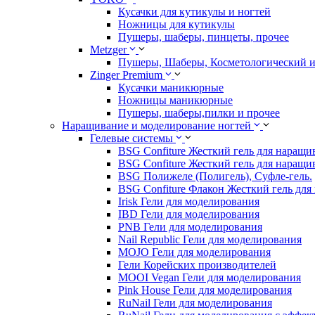
Кусачки для кутикулы и ногтей
Ножницы для кутикулы
Пушеры, шаберы, пинцеты, прочее
Metzger
Пушеры, Шаберы, Косметологический 
Zinger Premium
Кусачки маникюрные
Ножницы маникюрные
Пушеры, шаберы,пилки и прочее
Наращивание и моделирование ногтей
Гелевые системы
BSG Confiture Жесткий гель для наращи
BSG Confiture Жесткий гель для наращи
BSG Полижеле (Полигель), Суфле-гель.
BSG Confiture Флакон Жесткий гель для
Irisk Гели для моделирования
IBD Гели для моделирования
PNB Гели для моделирования
Nail Republic Гели для моделирования
MOJO Гели для моделирования
Гели Корейских производителей
MOOI Vegan Гели для моделирования
Pink House Гели для моделирования
RuNail Гели для моделирования