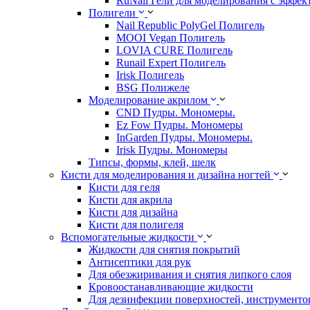
RuNail Гели для моделирования с эффек
Полигели
Nail Republic PolyGel Полигель
MOOI Vegan Полигель
LOVIA CURE Полигель
Runail Expert Полигель
Irisk Полигель
BSG Полижеле
Моделирование акрилом
CND Пудры. Мономеры.
Ez Fow Пудры. Мономеры
InGarden Пудры. Мономеры.
Irisk Пудры. Мономеры
Типсы, формы, клей, шелк
Кисти для моделирования и дизайна ногтей
Кисти для геля
Кисти для акрила
Кисти для дизайна
Кисти для полигеля
Вспомогательные жидкости
Жидкости для снятия покрытий
Антисептики для рук
Для обезжиривания и снятия липкого слоя
Кровоостанавливающие жидкости
Для дезинфекции поверхностей, инструментов