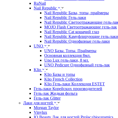
RuNail
Nail Republic
Nail Republic Базы, топы, праймеры
Nail Republic Гель-лаки
Nail Republic Светоотражающие гель-ла
MOJO Flash Светоотражающие гель-лак
Nail Republic Cat кошачий глаз
Nail Republic Камуфлирующие гель-лак
Nail Republic Однофазные гель-лаки
UNO
UNO Базы. Топы. Праймеры
Основная коллекция 8мл.
Uno Lux гель-лаки, 8 мл.
UNO Pedicure Однофазный гель-лак
Klio
Klio Базы и топы
Klio French Collection
Klio Гель-лаки Коллекция ESTET
Гель-лаки Корейских производителей
Гель-лак Жидкая фольга
Гель-лак Glitter
Лаки для ногтей
Morgan Taylor
Vinylux
IQ Beauty Лак для ногтей Prolac+bioceramics