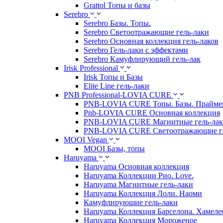
Grattol Топы и базы
Serebro
Serebro Базы. Топы.
Serebro Светоотражающие гель-лаки
Serebro Основная коллекция гель-лаков
Serebro Гель-лаки с эффектами
Serebro Камуфлирующий гель-лак
Irisk Professional
Irisk Топы и Базы
Elite Line гель-лаки
PNB Professional-LOVIA CURE
PNB-LOVIA CURE Топы. Базы. Прайм
Pnb-LOVIA CURE Основная коллекция
PNB-LOVIA CURE Магнитные гель-ла
PNB-LOVIA CURE Cветоотражающие ге
MOOI Vegan
MOOI Базы, топы
Haruyama
Haruyama Основная коллекция
Haruyama Коллекции Рио. Love.
Haruyama Магнитные гель-лаки
Haruyama Коллекция Лоли. Наоми
Камуфлирующие гель-лаки
Haruyama Коллекция Барселона. Хамеле
Haruyama Коллекция Мороженое