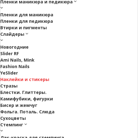
Пленки маникюра и педикюра
Пленки для маникюра
Пленки для педикюра
Втирки и пигменты
Слайдеры
Новогодние
Slider RF
Ami Nails, Mink
Fashion Nails
YeSlider
Наклейки и стикеры
Стразы
Блестки. Глиттеры.
Камифубики, фигурки
Бисер и жемчуг
Фольга. Поталь. Слюда
Сухоцветы
Стемпинг
Лак-краска для стемпинга