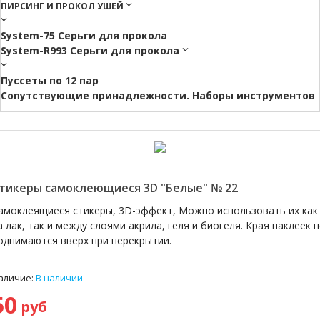
ПИРСИНГ И ПРОКОЛ УШЕЙ
System-75 Серьги для прокола
System-R993 Серьги для прокола
Пуссеты по 12 пар
Cопутствующие принадлежности. Наборы инструментов
тикеры самоклеющиеся 3D "Белые" № 22
амоклеящиеся стикеры, 3D-эффект, Можно использовать их как
а лак, так и между слоями акрила, геля и биогеля. Края наклеек н
однимаются вверх при перекрытии.
аличие:
В наличии
50
руб