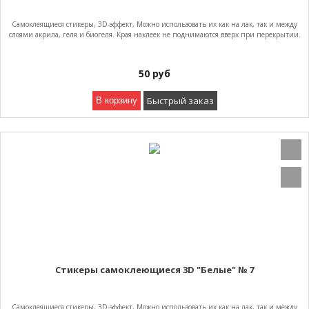
Самоклеящиеся стикеры, 3D-эффект, Можно использовать их как на лак, так и между
слоями акрила, геля и биогеля. Края наклеек не поднимаются вверх при перекрытии.
50
руб
Быстрый заказ
В корзину
Стикеры самоклеющиеся 3D "Белые" № 7
Самоклеящиеся стикеры, 3D-эффект, Можно использовать их как на лак, так и между