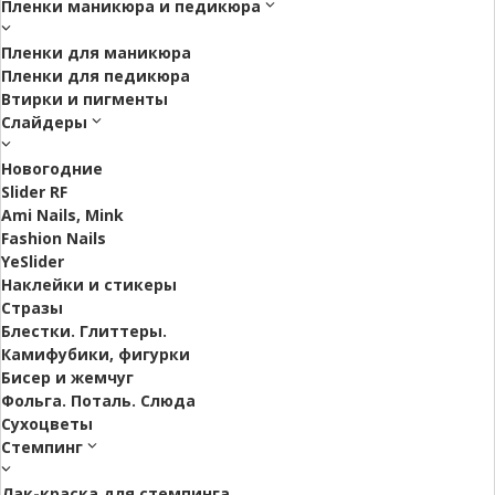
Пленки маникюра и педикюра
Пленки для маникюра
Пленки для педикюра
Втирки и пигменты
Слайдеры
Новогодние
Slider RF
Ami Nails, Mink
Fashion Nails
YeSlider
Наклейки и стикеры
Стразы
Блестки. Глиттеры.
Камифубики, фигурки
Бисер и жемчуг
Фольга. Поталь. Слюда
Сухоцветы
Стемпинг
Лак-краска для стемпинга