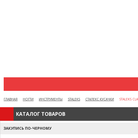
АКЦИИ
ВОПРОСЫ И ОТВЕТЫ
КАК ОФОРМИТЬ ЗАКАЗ
БРЕНДЫ
ОТЗЫВЫ
КОНТАКТЫ
ГЛАВНАЯ
НОГТИ
ИНСТРУМЕНТЫ
STALEKS
СТАЛЕКС КУСАЧКИ
STALEKS CL
КАТАЛОГ ТОВАРОВ
ЗАКУПИСЬ ПО-ЧЕРНОМУ