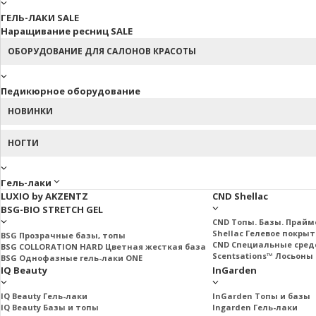
ГЕЛЬ-ЛАКИ SALE
Наращивание ресниц SALE
ОБОРУДОВАНИЕ ДЛЯ САЛОНОВ КРАСОТЫ
Педикюрное оборудование
НОВИНКИ
НОГТИ
Гель-лаки
LUXIO by AKZENTZ
CND Shellac
BSG-BIO STRETCH GEL
CND Топы. Базы. Прай
Shellac Гелевое покры
BSG Прозрачные базы, топы
CND Специальные сред
BSG COLLORATION HARD Цветная жесткая база
Scentsations™ Лосьоны 
BSG Однофазные гель-лаки ONE
IQ Beauty
InGarden
IQ Beauty Гель-лаки
InGarden Топы и базы
IQ Beauty Базы и топы
Ingarden Гель-лаки