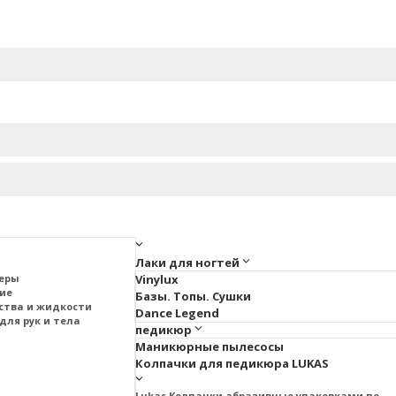
Лаки для ногтей
меры
Vinylux
тие
Базы. Топы. Сушки
ства и жидкости
Dance Legend
для рук и тела
педикюр
Маникюрные пылесосы
Колпачки для педикюра LUKAS
Lukas Колпачки абразивные упаковками по