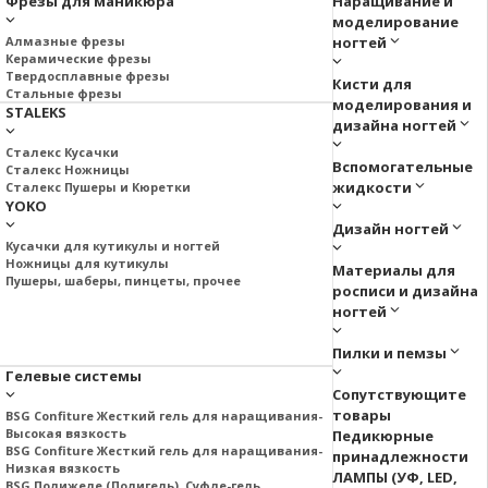
Фрезы для маникюра
Наращивание и
моделирование
Алмазные фрезы
ногтей
Керамические фрезы
Твердосплавные фрезы
Кисти для
Стальные фрезы
моделирования и
STALEKS
дизайна ногтей
Сталекс Кусачки
Вспомогательные
Сталекс Ножницы
жидкости
Сталекс Пушеры и Кюретки
YOKO
Дизайн ногтей
Кусачки для кутикулы и ногтей
Ножницы для кутикулы
Материалы для
Пушеры, шаберы, пинцеты, прочее
росписи и дизайна
ногтей
Пилки и пемзы
Гелевые системы
Сопутствующите
товары
BSG Confiture Жесткий гель для наращивания-
Высокая вязкость
Педикюрные
BSG Confiture Жесткий гель для наращивания-
принадлежности
Низкая вязкость
ЛАМПЫ (УФ, LED,
BSG Полижеле (Полигель), Суфле-гель.