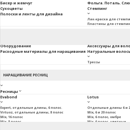
Бисер и жемчуг
Фольга. Поталь. Сл
Сухоцветы
Стемпинг
Полоски и ленты для дизайна
Лак-краска для стемп
Пластины для стемпи
Оборудование
Аксессуары для вол
Расходные материалы для наращивания
Натуральные волосы 
Трессы
НАРАЩИВАНИЕ РЕСНИЦ
Ресницы
Evabond
Lotus
Expert, отдельные длины, 6 полос.
Отдельные длины 6 и 2
Virtuoz, отдельные длины, 8 полос
Mix, 6 и 20 полос
Mix, 16 полос
Mix, 6 полос, омбре
Mix, 8 полос
Mix, 6 полос, цветные
Mix, 20 полос
Пучковые и подиум