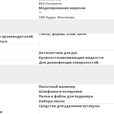
BSG Полижеле
Моделирование акрилом
CND Пудры. Мономеры.
Ez Fow Пудры. Мономеры
InGarden Пудры. Мономеры.
Irisk Пудры. Мономеры
ия ESTET
Типсы, формы, клей, шелк
х производителей
льга
Антисептики для рук
Кровоостанавливающие жидкости
Для дезинфекции поверхностей,
инструментов, вохдуха
 педикюра
Гель-краски, гель-пасты
Для объемного дизайна
Пилочный маникюр
Шлифовки и полировки
Пилки и файлы для педикюра
Наборы пилок
Средства для удаления кутикулы
ки