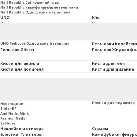
Nail Republic Cat кошачий глаз
Nail Republic Камуфлирующие гель-лаки
Nail Republic Однофазные гель-лаки
UNO
Klio
UNO Базы. Топы. Праймеры
Klio Базы и топы
Основная коллекция 8мл.
Klio French Collection
Uno Lux гель-лаки, 8 мл.
Klio Гель-лаки Коллекц
UNO Pedicure Однофазный гель-лак
Гель-лаки Корейски
Гель-лак Glitter
Гель-лак Жидкая фо
Кисти для акрила
Кисти для геля
Кисти для полигеля
Кисти для дизайна
Втирки и пигменты
Пленки маникюра и
Слайдеры
Пленки для маникюра
Пленки для педикюра
Новогодние
Slider RF
Ami Nails, Mink
Fashion Nails
YeSlider
Наклейки и стикеры
Стразы
Блестки. Глиттеры.
Камифубики, фигур