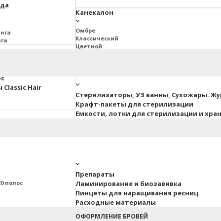
юда
Канекалон
Омбре
инга
Классический
нга
Цветной
2BRAIDS
Дреды Джа
ос
Classic Hair
Стерилизаторы, УЗ ванны, Сухожары. Ж
Крафт-пакеты для стерилизации
Емкости, лотки для стерилизации и хра
Препараты
0 полос
Ламинирование и биозавивка
Пинцеты для наращивания ресниц
Расходные материалы
ные
ОФОРМЛЕНИЕ БРОВЕЙ