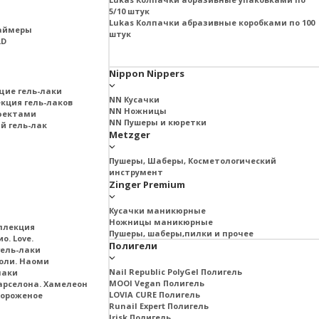
5/10 штук
Lukas Колпачки абразивные коробками по 100
раймеры
штук
LD
Nippon Nippers
щие гель-лаки
NN Кусачки
екция гель-лаков
NN Ножницы
ффектами
NN Пушеры и кюретки
й гель-лак
Metzger
Пушеры, Шаберы, Косметологический
инструмент
Zinger Premium
Кусачки маникюрные
Ножницы маникюрные
ллекция
Пушеры, шаберы,пилки и прочее
о. Love.
Полигели
ель-лаки
оли. Наоми
Nail Republic PolyGel Полигель
лаки
MOOI Vegan Полигель
арселона. Хамелеон
LOVIA CURE Полигель
Мороженое
Runail Expert Полигель
Irisk Полигель