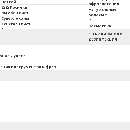
ногтей
афроплетения
ZiZi Косички
Натуральные
Мамбо Твист
волосы
Суперлоконы
Сенегал Твист
Косметика
Афрокосы
СТЕРИЛИЗАЦИЯ И
Пони Hair Up!
ДЕЗИНФЕКЦИЯ
Афрокудри
урналы учета
нения инструментов и фрез