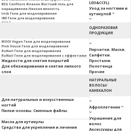
LED&CCFL)
BSG Confiture Флакон Жесткий гель для
Уход за ногтями и
наращивания-Низкая вязкость
Irisk Гели для моделирования
кутикулой
IBD Гели для моделирования
PNB Гели для моделирования
Nail Republic Гели для моделирования
ОДНОРАЗОВАЯ
MOJO Гели для моделирования
ПРОДУКЦИЯ
Гели Корейских производителей
MOOI Vegan Гели для моделирования
Pink House Гели для моделирования
Перчатки. Маски.
RuNail Гели для моделирования
Салфетки.
RuNail Гели для моделирования с эффектами
Жидкости для снятия покрытий
Простыни.
Для обезжиривания и снятия липкого
Полотенца
слоя
Прочее
НАТУРАЛЬНЫЕ
Аэропуффинг
ВОЛОСЫ/
Паутинка
КАНЕКАЛОН
Акварельные капли
Для натуральных и искусственных
ногтей
Афроплетение
Пилки-основы. Сменные файлы.
Украшения для
Масла для кутикулы
волос
Средства для укрепления и лечения
Аксессуары для