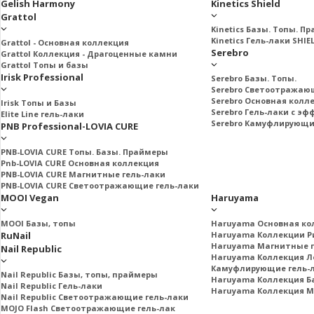
Gelish Harmony
Kinetics Shield
Grattol
Kinetics Базы. Топы. П
Kinetics Гель-лаки SHIE
Grattol - Oснoвнaя коллекция
Serebro
Grattol Коллекция - Драгоценные камни
Grattol Топы и базы
Irisk Professional
Serebro Базы. Топы.
Serebro Светоотражаю
Serebro Основная колл
Irisk Топы и Базы
Serebro Гель-лаки с э
Elite Line гель-лаки
Serebro Камуфлирующи
PNB Professional-LOVIA CURE
PNB-LOVIA CURE Топы. Базы. Праймеры
Pnb-LOVIA CURE Основная коллекция
PNB-LOVIA CURE Магнитные гель-лаки
PNB-LOVIA CURE Cветоотражающие гель-лаки
MOOI Vegan
Haruyama
MOOI Базы, топы
Haruyama Основная ко
RuNail
Haruyama Коллекции Ри
Haruyama Магнитные г
Nail Republic
Haruyama Коллекция Л
Камуфлирующие гель-
Nail Republic Базы, топы, праймеры
Haruyama Коллекция Б
Nail Republic Гель-лаки
Haruyama Коллекция 
Nail Republic Светоотражающие гель-лаки
MOJO Flash Светоотражающие гель-лак