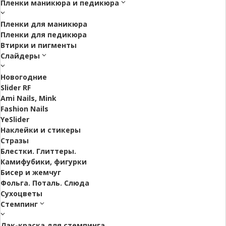
Пленки маникюра и педикюра
Пленки для маникюра
Пленки для педикюра
Втирки и пигменты
Слайдеры
Новогодние
Slider RF
Ami Nails, Mink
Fashion Nails
YeSlider
Наклейки и стикеры
Стразы
Блестки. Глиттеры.
Камифубики, фигурки
Бисер и жемчуг
Фольга. Поталь. Слюда
Сухоцветы
Стемпинг
Лак-краска для стемпинга