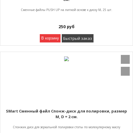
Cменные файлы PUSH UP на липкой основе к диску M, 25 шт.
250
руб
Быстрый заказ
В корзину
SMart Сменный файл Спонж-диск для полировки, размер
M, D = 2 см.
Спонжик диск для зеркальной полировки стопы по молекулярному маслу