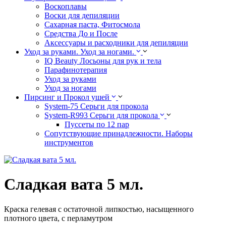
Воскоплавы
Воски для депиляции
Сахарная паста, Фитосмола
Средства До и После
Аксессуары и расходники для депиляции
Уход за руками. Уход за ногами.
IQ Beauty Лосьоны для рук и тела
Парафинотерапия
Уход за руками
Уход за ногами
Пирсинг и Прокол ушей
System-75 Серьги для прокола
System-R993 Серьги для прокола
Пуссеты по 12 пар
Cопутствующие принадлежности. Наборы
инструментов
Сладкая вата 5 мл.
Краска гелевая с остаточной липкостью, насыщенного
плотного цвета, с перламутром