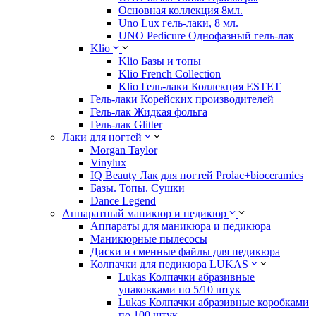
Основная коллекция 8мл.
Uno Lux гель-лаки, 8 мл.
UNO Pedicure Однофазный гель-лак
Klio
Klio Базы и топы
Klio French Collection
Klio Гель-лаки Коллекция ESTET
Гель-лаки Корейских производителей
Гель-лак Жидкая фольга
Гель-лак Glitter
Лаки для ногтей
Morgan Taylor
Vinylux
IQ Beauty Лак для ногтей Prolac+bioceramics
Базы. Топы. Сушки
Dance Legend
Аппаратный маникюр и педикюр
Аппараты для маникюра и педикюра
Маникюрные пылесосы
Диски и сменные файлы для педикюра
Колпачки для педикюра LUKAS
Lukas Колпачки абразивные
упаковками по 5/10 штук
Lukas Колпачки абразивные коробками
по 100 штук