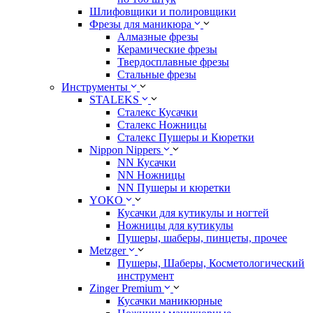
Шлифовщики и полировщики
Фрезы для маникюра
Алмазные фрезы
Керамические фрезы
Твердосплавные фрезы
Стальные фрезы
Инструменты
STALEKS
Сталекс Кусачки
Сталекс Ножницы
Сталекс Пушеры и Кюретки
Nippon Nippers
NN Кусачки
NN Ножницы
NN Пушеры и кюретки
YOKO
Кусачки для кутикулы и ногтей
Ножницы для кутикулы
Пушеры, шаберы, пинцеты, прочее
Metzger
Пушеры, Шаберы, Косметологический
инструмент
Zinger Premium
Кусачки маникюрные