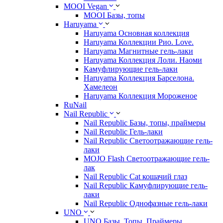
MOOI Vegan
MOOI Базы, топы
Haruyama
Haruyama Основная коллекция
Haruyama Коллекции Рио. Love.
Haruyama Магнитные гель-лаки
Haruyama Коллекция Лоли. Наоми
Камуфлирующие гель-лаки
Haruyama Коллекция Барселона.
Хамелеон
Haruyama Коллекция Мороженое
RuNail
Nail Republic
Nail Republic Базы, топы, праймеры
Nail Republic Гель-лаки
Nail Republic Светоотражающие гель-
лаки
MOJO Flash Светоотражающие гель-
лак
Nail Republic Cat кошачий глаз
Nail Republic Камуфлирующие гель-
лаки
Nail Republic Однофазные гель-лаки
UNO
UNO Базы. Топы. Праймеры