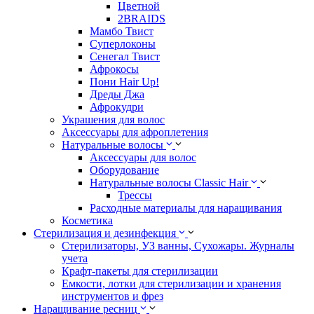
Цветной
2BRAIDS
Мамбо Твист
Суперлоконы
Сенегал Твист
Афрокосы
Пони Hair Up!
Дреды Джа
Афрокудри
Украшения для волос
Аксессуары для афроплетения
Натуральные волосы
Аксессуары для волос
Оборудование
Натуральные волосы Classic Hair
Трессы
Расходные материалы для наращивания
Косметика
Стерилизация и дезинфекция
Стерилизаторы, УЗ ванны, Сухожары. Журналы
учета
Крафт-пакеты для стерилизации
Емкости, лотки для стерилизации и хранения
инструментов и фрез
Наращивание ресниц