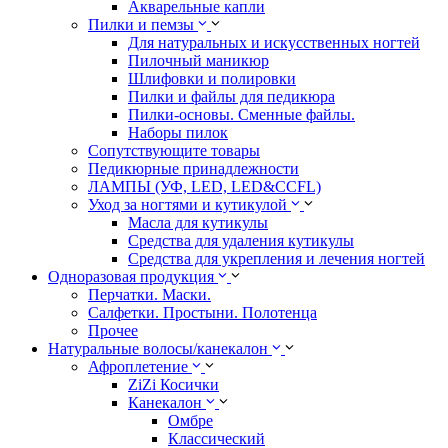
Акварельные капли
Пилки и пемзы
Для натуральных и искусственных ногтей
Пилочный маникюр
Шлифовки и полировки
Пилки и файлы для педикюра
Пилки-основы. Сменные файлы.
Наборы пилок
Сопутствующите товары
Педикюрные принадлежности
ЛАМПЫ (УФ, LED, LED&CCFL)
Уход за ногтями и кутикулой
Масла для кутикулы
Средства для удаления кутикулы
Средства для укрепления и лечения ногтей
Одноразовая продукция
Перчатки. Маски.
Салфетки. Простыни. Полотенца
Прочее
Натуральные волосы/канекалон
Афроплетение
ZiZi Косички
Канекалон
Омбре
Классический