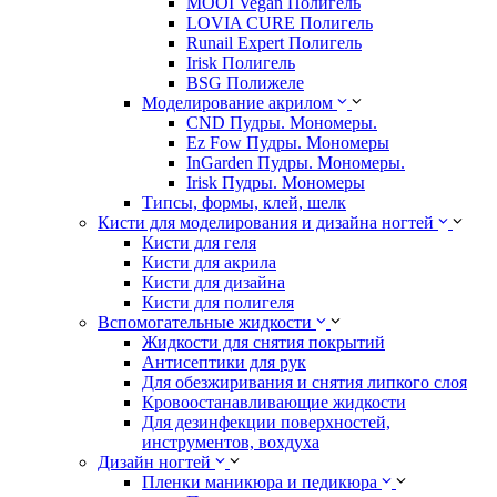
MOOI Vegan Полигель
LOVIA CURE Полигель
Runail Expert Полигель
Irisk Полигель
BSG Полижеле
Моделирование акрилом
CND Пудры. Мономеры.
Ez Fow Пудры. Мономеры
InGarden Пудры. Мономеры.
Irisk Пудры. Мономеры
Типсы, формы, клей, шелк
Кисти для моделирования и дизайна ногтей
Кисти для геля
Кисти для акрила
Кисти для дизайна
Кисти для полигеля
Вспомогательные жидкости
Жидкости для снятия покрытий
Антисептики для рук
Для обезжиривания и снятия липкого слоя
Кровоостанавливающие жидкости
Для дезинфекции поверхностей,
инструментов, вохдуха
Дизайн ногтей
Пленки маникюра и педикюра