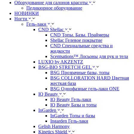
Оборудование для салонов красоты
Педикюрное оборудование
НОВИНКИ
Ногти
Гель-лаки
CND Shellac
CND Топы. Базы. Праймеры
Shellac Гелевое покрытие
CND Специальные средства и
жидкости
Scentsations™ Лосьоны для рук и тела
LUXIO by AKZENTZ
BSG-BIO STRETCH GEL
BSG Прозрачные базы, топы
BSG COLLORATION HARD Цветная
жесткая база
BSG Однофазные гель-лаки ONE
IQ Beauty
IQ Beauty Гель-лаки
IQ Beauty Базы и топы
InGarden
InGarden Топы и базы
Ingarden Гель-лаки
Gelish Harmony
Kinetics Shield