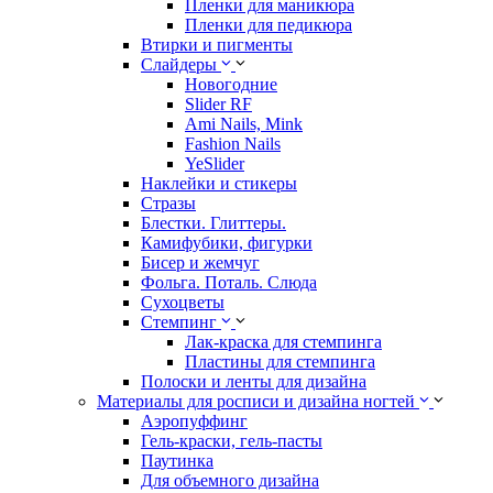
Пленки для маникюра
Пленки для педикюра
Втирки и пигменты
Слайдеры
Новогодние
Slider RF
Ami Nails, Mink
Fashion Nails
YeSlider
Наклейки и стикеры
Стразы
Блестки. Глиттеры.
Камифубики, фигурки
Бисер и жемчуг
Фольга. Поталь. Слюда
Сухоцветы
Стемпинг
Лак-краска для стемпинга
Пластины для стемпинга
Полоски и ленты для дизайна
Материалы для росписи и дизайна ногтей
Аэропуффинг
Гель-краски, гель-пасты
Паутинка
Для объемного дизайна