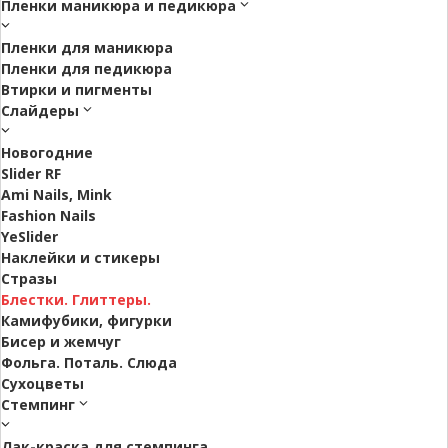
Пленки маникюра и педикюра
Пленки для маникюра
Пленки для педикюра
Втирки и пигменты
Слайдеры
Новогодние
Slider RF
Ami Nails, Mink
Fashion Nails
YeSlider
Наклейки и стикеры
Стразы
Блестки. Глиттеры.
Камифубики, фигурки
Бисер и жемчуг
Фольга. Поталь. Слюда
Сухоцветы
Стемпинг
Лак-краска для стемпинга