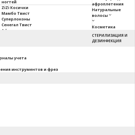
ногтей
афроплетения
ZiZi Косички
Натуральные
Мамбо Твист
волосы
Суперлоконы
Сенегал Твист
Косметика
Афрокосы
СТЕРИЛИЗАЦИЯ И
Пони Hair Up!
ДЕЗИНФЕКЦИЯ
Афрокудри
урналы учета
нения инструментов и фрез