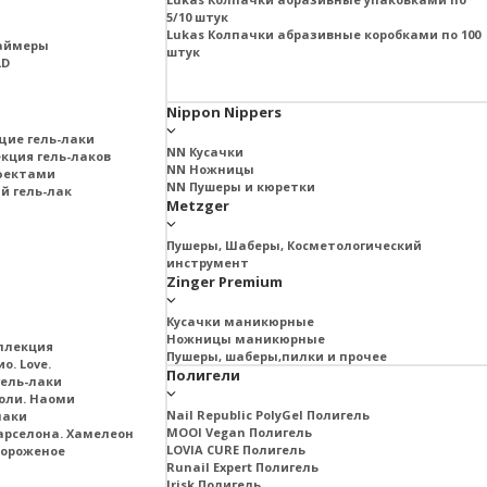
5/10 штук
Lukas Колпачки абразивные коробками по 100
раймеры
штук
LD
Nippon Nippers
щие гель-лаки
NN Кусачки
екция гель-лаков
NN Ножницы
ффектами
NN Пушеры и кюретки
й гель-лак
Metzger
Пушеры, Шаберы, Косметологический
инструмент
Zinger Premium
Кусачки маникюрные
Ножницы маникюрные
ллекция
Пушеры, шаберы,пилки и прочее
о. Love.
Полигели
ель-лаки
оли. Наоми
Nail Republic PolyGel Полигель
лаки
MOOI Vegan Полигель
арселона. Хамелеон
LOVIA CURE Полигель
Мороженое
Runail Expert Полигель
Irisk Полигель