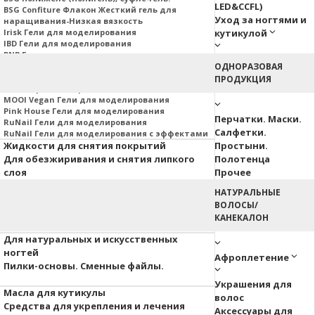
LED&CCFL)
BSG Confiture Флакон Жесткий гель для
Уход за ногтями и
наращивания-Низкая вязкость
Irisk Гели для моделирования
кутикулой
IBD Гели для моделирования
PNB Гели для моделирования
Nail Republic Гели для моделирования
ОДНОРАЗОВАЯ
MOJO Гели для моделирования
ПРОДУКЦИЯ
Гели Корейских производителей
MOOI Vegan Гели для моделирования
Pink House Гели для моделирования
Перчатки. Маски.
RuNail Гели для моделирования
Салфетки.
RuNail Гели для моделирования с эффектами
Жидкости для снятия покрытий
Простыни.
Для обезжиривания и снятия липкого
Полотенца
слоя
Прочее
НАТУРАЛЬНЫЕ
Аэропуффинг
ВОЛОСЫ/
Паутинка
КАНЕКАЛОН
Акварельные капли
Для натуральных и искусственных
ногтей
Афроплетение
Пилки-основы. Сменные файлы.
Украшения для
Масла для кутикулы
волос
Средства для укрепления и лечения
Аксессуары для