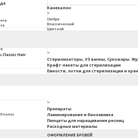
юда
Канекалон
Омбре
инга
Классический
нга
Цветной
2BRAIDS
Дреды Джа
ос
Classic Hair
Стерилизаторы, УЗ ванны, Сухожары. Ж
Крафт-пакеты для стерилизации
Емкости, лотки для стерилизации и хра
Препараты
0 полос
Ламинирование и биозавивка
Пинцеты для наращивания ресниц
Расходные материалы
ные
ОФОРМЛЕНИЕ БРОВЕЙ