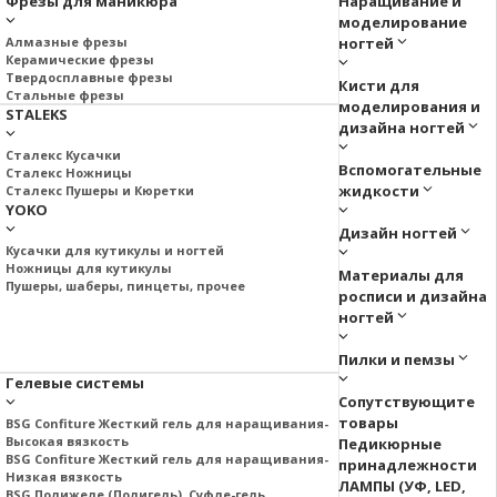
Фрезы для маникюра
Наращивание и
моделирование
Алмазные фрезы
ногтей
Керамические фрезы
Твердосплавные фрезы
Кисти для
Стальные фрезы
моделирования и
STALEKS
дизайна ногтей
Сталекс Кусачки
Вспомогательные
Сталекс Ножницы
жидкости
Сталекс Пушеры и Кюретки
YOKO
Дизайн ногтей
Кусачки для кутикулы и ногтей
Ножницы для кутикулы
Материалы для
Пушеры, шаберы, пинцеты, прочее
росписи и дизайна
ногтей
Пилки и пемзы
Гелевые системы
Сопутствующите
товары
BSG Confiture Жесткий гель для наращивания-
Высокая вязкость
Педикюрные
BSG Confiture Жесткий гель для наращивания-
принадлежности
Низкая вязкость
ЛАМПЫ (УФ, LED,
BSG Полижеле (Полигель), Суфле-гель.