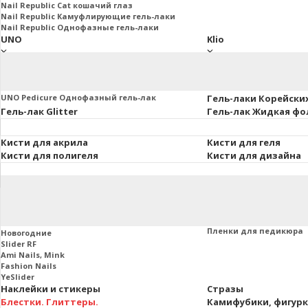
Nail Republic Cat кошачий глаз
Nail Republic Камуфлирующие гель-лаки
Nail Republic Однофазные гель-лаки
UNO
Klio
UNO Базы. Топы. Праймеры
Klio Базы и топы
Основная коллекция 8мл.
Klio French Collection
Uno Lux гель-лаки, 8 мл.
Klio Гель-лаки Коллекц
UNO Pedicure Однофазный гель-лак
Гель-лаки Корейски
Гель-лак Glitter
Гель-лак Жидкая фо
Кисти для акрила
Кисти для геля
Кисти для полигеля
Кисти для дизайна
Втирки и пигменты
Пленки маникюра и
Слайдеры
Пленки для маникюра
Пленки для педикюра
Новогодние
Slider RF
Ami Nails, Mink
Fashion Nails
YeSlider
Наклейки и стикеры
Стразы
Блестки. Глиттеры.
Камифубики, фигур