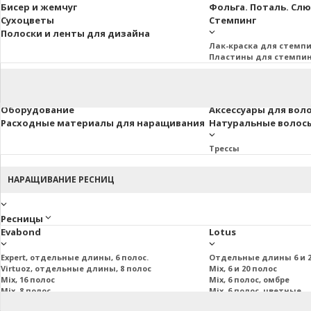
Бисер и жемчуг
Фольга. Поталь. Сл
Сухоцветы
Стемпинг
Полоски и ленты для дизайна
Лак-краска для стемп
Пластины для стемпи
Оборудование
Аксессуары для вол
Расходные материалы для наращивания
Натуральные волосы 
Трессы
НАРАЩИВАНИЕ РЕСНИЦ
Ресницы
Evabond
Lotus
Expert, отдельные длины, 6 полос.
Отдельные длины 6 и 2
Virtuoz, отдельные длины, 8 полос
Mix, 6 и 20 полос
Mix, 16 полос
Mix, 6 полос, омбре
Mix, 8 полос
Mix, 6 полос, цветные
Mix, 20 полос
Пучковые и подиум