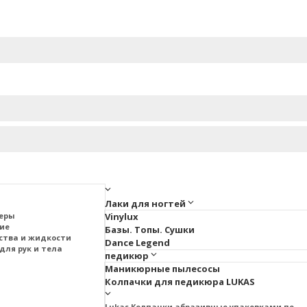
Лаки для ногтей
меры
Vinylux
тие
Базы. Топы. Сушки
ства и жидкости
Dance Legend
для рук и тела
педикюр
Маникюрные пылесосы
Колпачки для педикюра LUKAS
Lukas Колпачки абразивные упаковками по