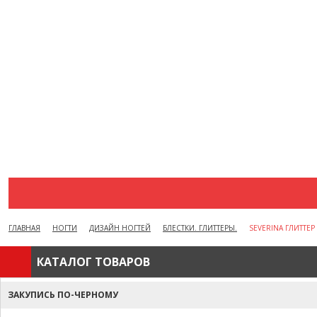
АКЦИИ
ВОПРОСЫ И ОТВЕТЫ
КАК ОФОРМИТЬ ЗАКАЗ
БРЕНДЫ
ОТЗЫВЫ
КОНТАКТЫ
ГЛАВНАЯ
НОГТИ
ДИЗАЙН НОГТЕЙ
БЛЕСТКИ. ГЛИТТЕРЫ.
SEVERINA ГЛИТТЕ
КАТАЛОГ ТОВАРОВ
ЗАКУПИСЬ ПО-ЧЕРНОМУ