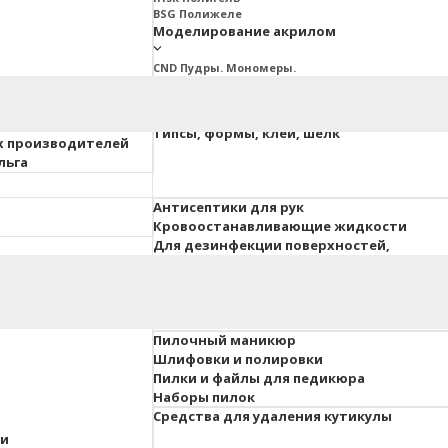
BSG Полижеле
Моделирование акрилом
CND Пудры. Мономеры.
Ez Fow Пудры. Мономеры
InGarden Пудры. Мономеры.
Irisk Пудры. Мономеры
ия ESTET
Типсы, формы, клей, шелк
х производителей
льга
Антисептики для рук
Кровоостанавливающие жидкости
Для дезинфекции поверхностей,
инструментов, вохдуха
 педикюра
Гель-краски, гель-пасты
Для объемного дизайна
Пилочный маникюр
Шлифовки и полировки
Пилки и файлы для педикюра
Наборы пилок
Средства для удаления кутикулы
ки