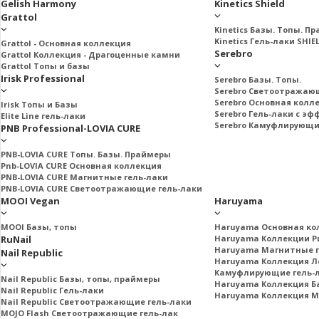
Gelish Harmony
Kinetics Shield
Grattol
Kinetics Базы. Топы. П
Kinetics Гель-лаки SHIE
Grattol - Oснoвнaя коллекция
Serebro
Grattol Коллекция - Драгоценные камни
Grattol Топы и базы
Irisk Professional
Serebro Базы. Топы.
Serebro Светоотражаю
Serebro Основная колл
Irisk Топы и Базы
Serebro Гель-лаки с э
Elite Line гель-лаки
Serebro Камуфлирующи
PNB Professional-LOVIA CURE
PNB-LOVIA CURE Топы. Базы. Праймеры
Pnb-LOVIA CURE Основная коллекция
PNB-LOVIA CURE Магнитные гель-лаки
PNB-LOVIA CURE Cветоотражающие гель-лаки
MOOI Vegan
Haruyama
MOOI Базы, топы
Haruyama Основная ко
RuNail
Haruyama Коллекции Ри
Haruyama Магнитные г
Nail Republic
Haruyama Коллекция Л
Камуфлирующие гель-
Nail Republic Базы, топы, праймеры
Haruyama Коллекция Б
Nail Republic Гель-лаки
Haruyama Коллекция 
Nail Republic Светоотражающие гель-лаки
MOJO Flash Светоотражающие гель-лак