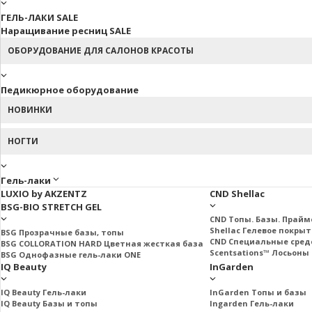
ГЕЛЬ-ЛАКИ SALE
Наращивание ресниц SALE
ОБОРУДОВАНИЕ ДЛЯ САЛОНОВ КРАСОТЫ
Педикюрное оборудование
НОВИНКИ
НОГТИ
Гель-лаки
LUXIO by AKZENTZ
CND Shellac
BSG-BIO STRETCH GEL
CND Топы. Базы. Прай
Shellac Гелевое покры
BSG Прозрачные базы, топы
CND Специальные сред
BSG COLLORATION HARD Цветная жесткая база
Scentsations™ Лосьоны 
BSG Однофазные гель-лаки ONE
IQ Beauty
InGarden
IQ Beauty Гель-лаки
InGarden Топы и базы
IQ Beauty Базы и топы
Ingarden Гель-лаки