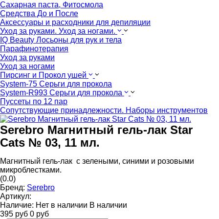
Сахарная паста, Фитосмола
Средства До и После
Аксессуары и расходники для депиляции
Уход за руками. Уход за ногами.
IQ Beauty Лосьоны для рук и тела
Парафинотерапия
Уход за руками
Уход за ногами
Пирсинг и Прокол ушей
System-75 Серьги для прокола
System-R993 Серьги для прокола
Пуссеты по 12 пар
Cопутствующие принадлежности. Наборы инструментов
Serebro Магнитный гель-лак Star
Cats № 03, 11 мл.
Магнитный гель-лак с зелеными, синими и розовыми
микроблестками.
(0.0)
Бренд:
Serebro
Артикул:
Наличие:
Нет в наличии
В наличии
395
руб
0
руб