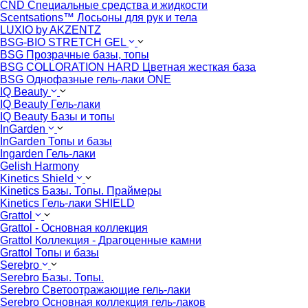
CND Специальные средства и жидкости
Scentsations™ Лосьоны для рук и тела
LUXIO by AKZENTZ
BSG-BIO STRETCH GEL
BSG Прозрачные базы, топы
BSG COLLORATION HARD Цветная жесткая база
BSG Однофазные гель-лаки ONE
IQ Beauty
IQ Beauty Гель-лаки
IQ Beauty Базы и топы
InGarden
InGarden Топы и базы
Ingarden Гель-лаки
Gelish Harmony
Kinetics Shield
Kinetics Базы. Топы. Праймеры
Kinetics Гель-лаки SHIELD
Grattol
Grattol - Oснoвнaя коллекция
Grattol Коллекция - Драгоценные камни
Grattol Топы и базы
Serebro
Serebro Базы. Топы.
Serebro Светоотражающие гель-лаки
Serebro Основная коллекция гель-лаков