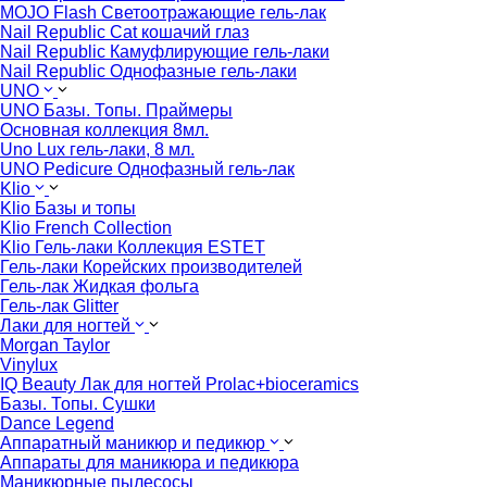
MOJO Flash Светоотражающие гель-лак
Nail Republic Cat кошачий глаз
Nail Republic Камуфлирующие гель-лаки
Nail Republic Однофазные гель-лаки
UNO
UNO Базы. Топы. Праймеры
Основная коллекция 8мл.
Uno Lux гель-лаки, 8 мл.
UNO Pedicure Однофазный гель-лак
Klio
Klio Базы и топы
Klio French Collection
Klio Гель-лаки Коллекция ESTET
Гель-лаки Корейских производителей
Гель-лак Жидкая фольга
Гель-лак Glitter
Лаки для ногтей
Morgan Taylor
Vinylux
IQ Beauty Лак для ногтей Prolac+bioceramics
Базы. Топы. Сушки
Dance Legend
Аппаратный маникюр и педикюр
Аппараты для маникюра и педикюра
Маникюрные пылесосы