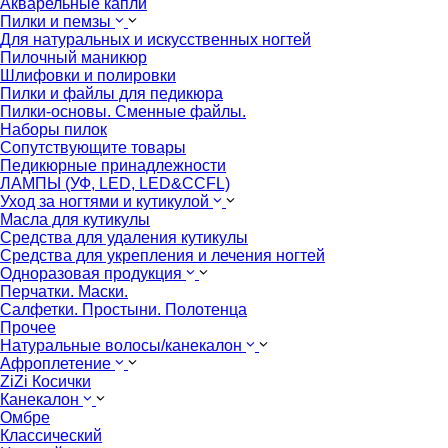
Акварельные капли
Пилки и пемзы
Для натуральных и искусственных ногтей
Пилочный маникюр
Шлифовки и полировки
Пилки и файлы для педикюра
Пилки-основы. Сменные файлы.
Наборы пилок
Сопутствующите товары
Педикюрные принадлежности
ЛАМПЫ (УФ, LED, LED&CCFL)
Уход за ногтями и кутикулой
Масла для кутикулы
Средства для удаления кутикулы
Средства для укрепления и лечения ногтей
Одноразовая продукция
Перчатки. Маски.
Салфетки. Простыни. Полотенца
Прочее
Натуральные волосы/канекалон
Афроплетение
ZiZi Косички
Канекалон
Омбре
Классический