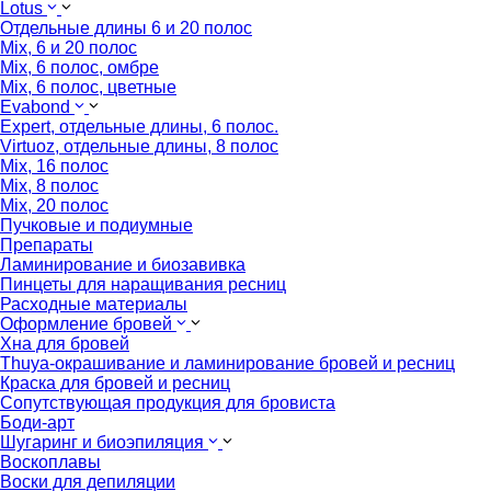
Lotus
Отдельные длины 6 и 20 полос
Mix, 6 и 20 полос
Mix, 6 полос, омбре
Mix, 6 полос, цветные
Evabond
Expert, отдельные длины, 6 полос.
Virtuoz, отдельные длины, 8 полос
Mix, 16 полос
Mix, 8 полос
Mix, 20 полос
Пучковые и подиумные
Препараты
Ламинирование и биозавивка
Пинцеты для наращивания ресниц
Расходные материалы
Оформление бровей
Хна для бровей
Thuya-окрашивание и ламинирование бровей и ресниц
Краска для бровей и ресниц
Сопутствующая продукция для бровиста
Боди-арт
Шугаринг и биоэпиляция
Воскоплавы
Воски для депиляции