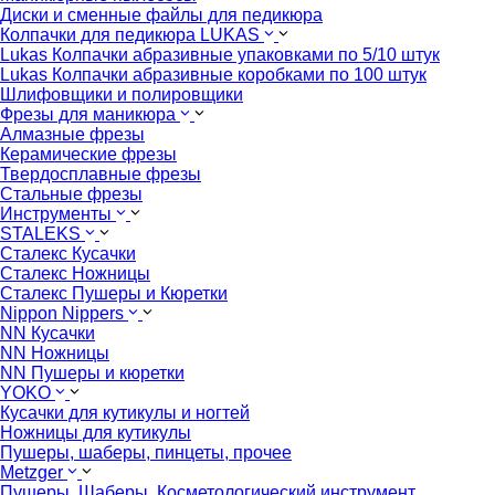
Диски и сменные файлы для педикюра
Колпачки для педикюра LUKAS
Lukas Колпачки абразивные упаковками по 5/10 штук
Lukas Колпачки абразивные коробками по 100 штук
Шлифовщики и полировщики
Фрезы для маникюра
Алмазные фрезы
Керамические фрезы
Твердосплавные фрезы
Стальные фрезы
Инструменты
STALEKS
Сталекс Кусачки
Сталекс Ножницы
Сталекс Пушеры и Кюретки
Nippon Nippers
NN Кусачки
NN Ножницы
NN Пушеры и кюретки
YOKO
Кусачки для кутикулы и ногтей
Ножницы для кутикулы
Пушеры, шаберы, пинцеты, прочее
Metzger
Пушеры, Шаберы, Косметологический инструмент