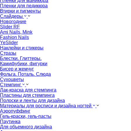
Пленки для маникюра
Пленки для педикюра
Втирки и пигменты
Слайдеры
Новогодние
Slider RF
Ami Nails, Mink
Fashion Nails
YeSlider
Наклейки и стикеры
Стразы
Блестки. Глиттеры.
Камифубики, фигурки
Бисер и жемчуг
Фольга. Поталь. Слюда
Сухоцветы
Стемпинг
Лак-краска для стемпинга
Пластины для стемпинга
Полоски и ленты для дизайна
Материалы для росписи и дизайна ногтей
Аэропуффинг
Гель-краски, гель-пасты
Паутинка
Для объемного дизайна