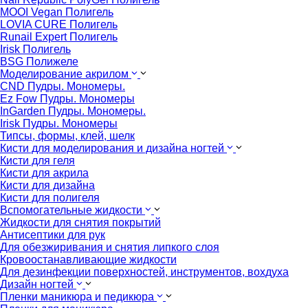
MOOI Vegan Полигель
LOVIA CURE Полигель
Runail Expert Полигель
Irisk Полигель
BSG Полижеле
Моделирование акрилом
CND Пудры. Мономеры.
Ez Fow Пудры. Мономеры
InGarden Пудры. Мономеры.
Irisk Пудры. Мономеры
Типсы, формы, клей, шелк
Кисти для моделирования и дизайна ногтей
Кисти для геля
Кисти для акрила
Кисти для дизайна
Кисти для полигеля
Вспомогательные жидкости
Жидкости для снятия покрытий
Антисептики для рук
Для обезжиривания и снятия липкого слоя
Кровоостанавливающие жидкости
Для дезинфекции поверхностей, инструментов, вохдуха
Дизайн ногтей
Пленки маникюра и педикюра