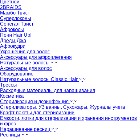
Цветной
2BRAIDS
Мамбо Твист
Суперлоконы
Сенегал Твист
Афрокосы
Пони Hair Up!
Дреды Джа
Афрокудри
Украшения для волос
Аксессуары для афроплетения
Натуральные волосы
Аксессуары для волос
Оборудование
Натуральные волосы Classic Hair
Трессы
Расходные материалы для наращивания
Косметика
Стерилизация и дезинфекция
Стерилизаторы, УЗ ванны, Сухожары. Журналы учета
Крафт-пакеты для стерилизации
Емкости, лотки для стерилизации и хранения инструментов
и фрез
Наращивание ресниц
Ресницы