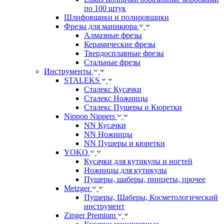
по 100 штук
Шлифовщики и полировщики
Фрезы для маникюра
Алмазные фрезы
Керамические фрезы
Твердосплавные фрезы
Стальные фрезы
Инструменты
STALEKS
Сталекс Кусачки
Сталекс Ножницы
Сталекс Пушеры и Кюретки
Nippon Nippers
NN Кусачки
NN Ножницы
NN Пушеры и кюретки
YOKO
Кусачки для кутикулы и ногтей
Ножницы для кутикулы
Пушеры, шаберы, пинцеты, прочее
Metzger
Пушеры, Шаберы, Косметологический
инструмент
Zinger Premium