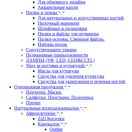
Для объемного дизайна
Акварельные капли
Пилки и пемзы
Для натуральных и искусственных ногтей
Пилочный маникюр
Шлифовки и полировки
Пилки и файлы для педикюра
Пилки-основы. Сменные файлы.
Наборы пилок
Сопутствующите товары
Педикюрные принадлежности
ЛАМПЫ (УФ, LED, LED&CCFL)
Уход за ногтями и кутикулой
Масла для кутикулы
Средства для удаления кутикулы
Средства для укрепления и лечения ногтей
Одноразовая продукция
Перчатки. Маски.
Салфетки. Простыни. Полотенца
Прочее
Натуральные волосы/канекалон
Афроплетение
ZiZi Косички
Канекалон
Омбре