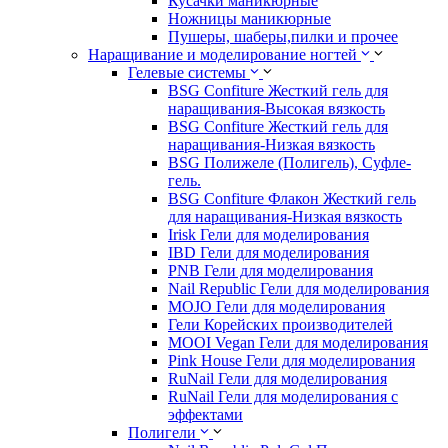
Кусачки маникюрные
Ножницы маникюрные
Пушеры, шаберы,пилки и прочее
Наращивание и моделирование ногтей
Гелевые системы
BSG Confiture Жесткий гель для
наращивания-Высокая вязкость
BSG Confiture Жесткий гель для
наращивания-Низкая вязкость
BSG Полижеле (Полигель), Суфле-
гель.
BSG Confiture Флакон Жесткий гель
для наращивания-Низкая вязкость
Irisk Гели для моделирования
IBD Гели для моделирования
PNB Гели для моделирования
Nail Republic Гели для моделирования
MOJO Гели для моделирования
Гели Корейских производителей
MOOI Vegan Гели для моделирования
Pink House Гели для моделирования
RuNail Гели для моделирования
RuNail Гели для моделирования с
эффектами
Полигели