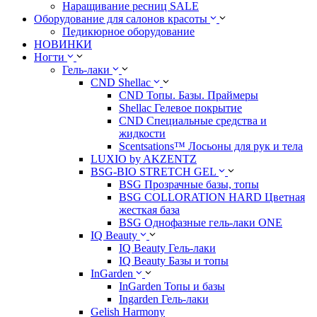
Наращивание ресниц SALE
Оборудование для салонов красоты
Педикюрное оборудование
НОВИНКИ
Ногти
Гель-лаки
CND Shellac
CND Топы. Базы. Праймеры
Shellac Гелевое покрытие
CND Специальные средства и
жидкости
Scentsations™ Лосьоны для рук и тела
LUXIO by AKZENTZ
BSG-BIO STRETCH GEL
BSG Прозрачные базы, топы
BSG COLLORATION HARD Цветная
жесткая база
BSG Однофазные гель-лаки ONE
IQ Beauty
IQ Beauty Гель-лаки
IQ Beauty Базы и топы
InGarden
InGarden Топы и базы
Ingarden Гель-лаки
Gelish Harmony