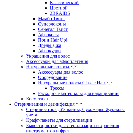
Классический
Цветной
2BRAIDS
Мамбо Твист
Суперлоконы
Сенегал Твист
Афрокосы
Пони Hair Up!
Дреды Джа
Афрокудри
Украшения для волос
Аксессуары для афроплетения
Натуральные волосы
Аксессуары для волос
Оборудование
Натуральные волосы Classic Hair
Трессы
Расходные материалы для наращивания
Косметика
Стерилизация и дезинфекция
Стерилизаторы, УЗ ванны, Сухожары. Журналы
учета
Крафт-пакеты для стерилизации
Емкости, лотки для стерилизации и хранения
инструментов и фрез