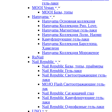
гель-лаки
MOOI Vegan
MOOI Базы, топы
Haruyama
Haruyama Основная коллекция
Haruyama Коллекции Рио. Love.
Haruyama Магнитные гель-лаки
Haruyama Коллекция Лоли. Наоми
Камуфлирующие гель-лаки
Haruyama Коллекция Барселона.
Хамелеон
Haruyama Коллекция Мороженое
RuNail
Nail Republic
Nail Republic Базы, топы, праймеры
Nail Republic Гель-лаки
Nail Republic Светоотражающие гель-
лаки
MOJO Flash Светоотражающие гель-
лак
Nail Republic Cat кошачий глаз
Nail Republic Камуфлирующие гель-
лаки
Nail Republic Однофазные гель-лаки
UNO