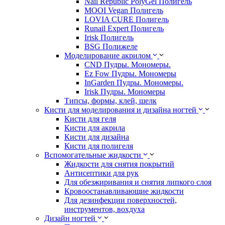
Nail Republic PolyGel Полигель
MOOI Vegan Полигель
LOVIA CURE Полигель
Runail Expert Полигель
Irisk Полигель
BSG Полижеле
Моделирование акрилом
CND Пудры. Мономеры.
Ez Fow Пудры. Мономеры
InGarden Пудры. Мономеры.
Irisk Пудры. Мономеры
Типсы, формы, клей, шелк
Кисти для моделирования и дизайна ногтей
Кисти для геля
Кисти для акрила
Кисти для дизайна
Кисти для полигеля
Вспомогательные жидкости
Жидкости для снятия покрытий
Антисептики для рук
Для обезжиривания и снятия липкого слоя
Кровоостанавливающие жидкости
Для дезинфекции поверхностей,
инструментов, вохдуха
Дизайн ногтей