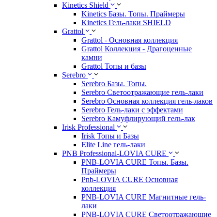
Kinetics Shield
Kinetics Базы. Топы. Праймеры
Kinetics Гель-лаки SHIELD
Grattol
Grattol - Oснoвнaя коллекция
Grattol Коллекция - Драгоценные
камни
Grattol Топы и базы
Serebro
Serebro Базы. Топы.
Serebro Светоотражающие гель-лаки
Serebro Основная коллекция гель-лаков
Serebro Гель-лаки с эффектами
Serebro Камуфлирующий гель-лак
Irisk Professional
Irisk Топы и Базы
Elite Line гель-лаки
PNB Professional-LOVIA CURE
PNB-LOVIA CURE Топы. Базы.
Праймеры
Pnb-LOVIA CURE Основная
коллекция
PNB-LOVIA CURE Магнитные гель-
лаки
PNB-LOVIA CURE Cветоотражающие