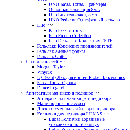
UNO Базы. Топы. Праймеры
Основная коллекция 8мл.
Uno Lux гель-лаки, 8 мл.
UNO Pedicure Однофазный гель-лак
Klio
Klio Базы и топы
Klio French Collection
Klio Гель-лаки Коллекция ESTET
Гель-лаки Корейских производителей
Гель-лак Жидкая фольга
Гель-лак Glitter
Лаки для ногтей
Morgan Taylor
Vinylux
IQ Beauty Лак для ногтей Prolac+bioceramics
Базы. Топы. Сушки
Dance Legend
Аппаратный маникюр и педикюр
Аппараты для маникюра и педикюра
Маникюрные пылесосы
Диски и сменные файлы для педикюра
Колпачки для педикюра LUKAS
Lukas Колпачки абразивные
упаковками по 5/10 штук
Lukas Колпачки абразивные коробками