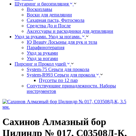
Шугаринг и биоэпиляция
Воскоплавы
Воски для депиляции
Сахарная паста, Фитосмола
Средства До и После
Аксессуары и расходники для депиляции
Уход за руками. Уход за ногами.
IQ Beauty Лосьоны для рук и тела
Парафинотерапия
Уход за руками
Уход за ногами
Пирсинг и Прокол ушей
System-75 Серьги для прокола
System-R993 Серьги для прокола
Пуссеты по 12 пар
Cопутствующие принадлежности. Наборы
инструментов
Сахинов Алмазный бор
Цилиндр № 017, С03508Д-К,