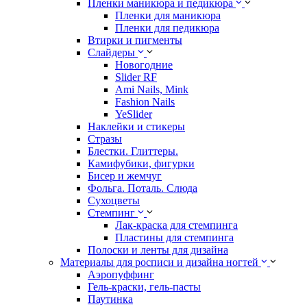
Пленки маникюра и педикюра
Пленки для маникюра
Пленки для педикюра
Втирки и пигменты
Слайдеры
Новогодние
Slider RF
Ami Nails, Mink
Fashion Nails
YeSlider
Наклейки и стикеры
Стразы
Блестки. Глиттеры.
Камифубики, фигурки
Бисер и жемчуг
Фольга. Поталь. Слюда
Сухоцветы
Стемпинг
Лак-краска для стемпинга
Пластины для стемпинга
Полоски и ленты для дизайна
Материалы для росписи и дизайна ногтей
Аэропуффинг
Гель-краски, гель-пасты
Паутинка