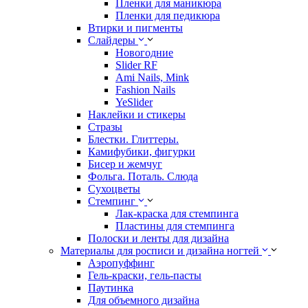
Пленки для маникюра
Пленки для педикюра
Втирки и пигменты
Слайдеры
Новогодние
Slider RF
Ami Nails, Mink
Fashion Nails
YeSlider
Наклейки и стикеры
Стразы
Блестки. Глиттеры.
Камифубики, фигурки
Бисер и жемчуг
Фольга. Поталь. Слюда
Сухоцветы
Стемпинг
Лак-краска для стемпинга
Пластины для стемпинга
Полоски и ленты для дизайна
Материалы для росписи и дизайна ногтей
Аэропуффинг
Гель-краски, гель-пасты
Паутинка
Для объемного дизайна