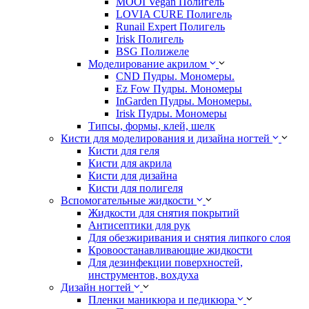
MOOI Vegan Полигель
LOVIA CURE Полигель
Runail Expert Полигель
Irisk Полигель
BSG Полижеле
Моделирование акрилом
CND Пудры. Мономеры.
Ez Fow Пудры. Мономеры
InGarden Пудры. Мономеры.
Irisk Пудры. Мономеры
Типсы, формы, клей, шелк
Кисти для моделирования и дизайна ногтей
Кисти для геля
Кисти для акрила
Кисти для дизайна
Кисти для полигеля
Вспомогательные жидкости
Жидкости для снятия покрытий
Антисептики для рук
Для обезжиривания и снятия липкого слоя
Кровоостанавливающие жидкости
Для дезинфекции поверхностей,
инструментов, вохдуха
Дизайн ногтей
Пленки маникюра и педикюра