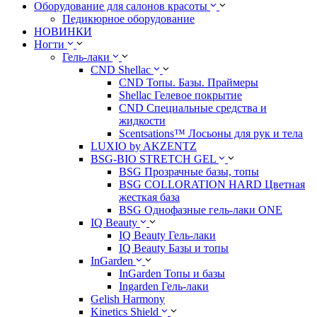
Оборудование для салонов красоты
Педикюрное оборудование
НОВИНКИ
Ногти
Гель-лаки
CND Shellac
CND Топы. Базы. Праймеры
Shellac Гелевое покрытие
CND Специальные средства и
жидкости
Scentsations™ Лосьоны для рук и тела
LUXIO by AKZENTZ
BSG-BIO STRETCH GEL
BSG Прозрачные базы, топы
BSG COLLORATION HARD Цветная
жесткая база
BSG Однофазные гель-лаки ONE
IQ Beauty
IQ Beauty Гель-лаки
IQ Beauty Базы и топы
InGarden
InGarden Топы и базы
Ingarden Гель-лаки
Gelish Harmony
Kinetics Shield