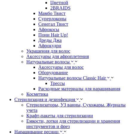
Цветной
2BRAIDS
Мамбо Твист
Суперлоконы
Сенегал Твист
Афрокосы
Пони Hair Up!
Дреды Джа
Афрокудри
Украшения для волос
Аксессуары для афроплетения
Натуральные волосы
Аксессуары для волос
Оборудование
Натуральные волосы Classic Hair
Трессы
Расходные материалы для наращивания
Косметика
Стерилизация и дезинфекция
Стерилизаторы, УЗ ванны, Сухожары. Журналы
учета
Крафт-пакеты для стерилизации
Емкости, лотки для стерилизации и хранения
инструментов и фрез
Наращивание ресниц