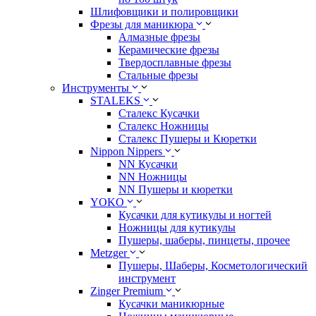
Шлифовщики и полировщики
Фрезы для маникюра
Алмазные фрезы
Керамические фрезы
Твердосплавные фрезы
Стальные фрезы
Инструменты
STALEKS
Сталекс Кусачки
Сталекс Ножницы
Сталекс Пушеры и Кюретки
Nippon Nippers
NN Кусачки
NN Ножницы
NN Пушеры и кюретки
YOKO
Кусачки для кутикулы и ногтей
Ножницы для кутикулы
Пушеры, шаберы, пинцеты, прочее
Metzger
Пушеры, Шаберы, Косметологический
инструмент
Zinger Premium
Кусачки маникюрные