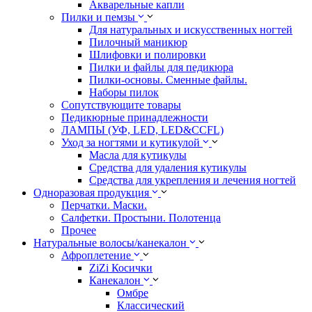
Акварельные капли
Пилки и пемзы
Для натуральных и искусственных ногтей
Пилочный маникюр
Шлифовки и полировки
Пилки и файлы для педикюра
Пилки-основы. Сменные файлы.
Наборы пилок
Сопутствующите товары
Педикюрные принадлежности
ЛАМПЫ (УФ, LED, LED&CCFL)
Уход за ногтями и кутикулой
Масла для кутикулы
Средства для удаления кутикулы
Средства для укрепления и лечения ногтей
Одноразовая продукция
Перчатки. Маски.
Салфетки. Простыни. Полотенца
Прочее
Натуральные волосы/канекалон
Афроплетение
ZiZi Косички
Канекалон
Омбре
Классический