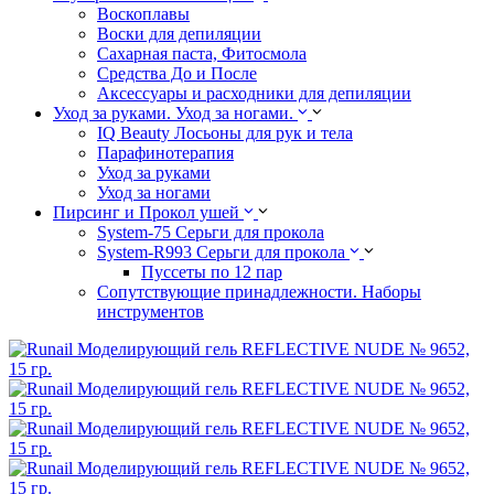
Воскоплавы
Воски для депиляции
Сахарная паста, Фитосмола
Средства До и После
Аксессуары и расходники для депиляции
Уход за руками. Уход за ногами.
IQ Beauty Лосьоны для рук и тела
Парафинотерапия
Уход за руками
Уход за ногами
Пирсинг и Прокол ушей
System-75 Серьги для прокола
System-R993 Серьги для прокола
Пуссеты по 12 пар
Cопутствующие принадлежности. Наборы
инструментов