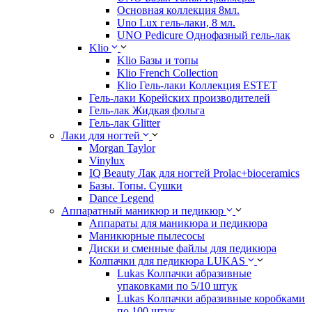
Основная коллекция 8мл.
Uno Lux гель-лаки, 8 мл.
UNO Pedicure Однофазный гель-лак
Klio
Klio Базы и топы
Klio French Collection
Klio Гель-лаки Коллекция ESTET
Гель-лаки Корейских производителей
Гель-лак Жидкая фольга
Гель-лак Glitter
Лаки для ногтей
Morgan Taylor
Vinylux
IQ Beauty Лак для ногтей Prolac+bioceramics
Базы. Топы. Сушки
Dance Legend
Аппаратный маникюр и педикюр
Аппараты для маникюра и педикюра
Маникюрные пылесосы
Диски и сменные файлы для педикюра
Колпачки для педикюра LUKAS
Lukas Колпачки абразивные
упаковками по 5/10 штук
Lukas Колпачки абразивные коробками
по 100 штук