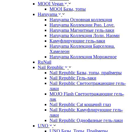
MOOI Vegan
MOOI Базы, топы
Haruyama
Haruyama Основная коллекция
Haruyama Коллекции Рио. Love.
Haruyama Магнитные гель-лаки
Haruyama Коллекция Лоли. Наоми
Камуфлирующие гель-лаки
Haruyama Коллекция Барселона.
Хамелеон
Haruyama Коллекция Мороженое
RuNail
Nail Republic
Nail Republic Базы, топы, праймеры
Nail Republic Гель-лаки
Nail Republic Светоотражающие гель-
лаки
MOJO Flash Светоотражающие гель-
лак
Nail Republic Cat кошачий глаз
Nail Republic Камуфлирующие гель-
лаки
Nail Republic Однофазные гель-лаки
UNO
UNO Базы. Топы. Праймеры