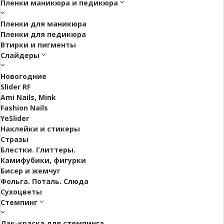
Пленки маникюра и педикюра
Пленки для маникюра
Пленки для педикюра
Втирки и пигменты
Слайдеры
Новогодние
Slider RF
Ami Nails, Mink
Fashion Nails
YeSlider
Наклейки и стикеры
Стразы
Блестки. Глиттеры.
Камифубики, фигурки
Бисер и жемчуг
Фольга. Поталь. Слюда
Сухоцветы
Стемпинг
Лак-краска для стемпинга