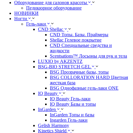
Оборудование для салонов красоты
Педикюрное оборудование
НОВИНКИ
Ногти
Гель-лаки
CND Shellac
CND Топы. Базы. Праймеры
Shellac Гелевое покрытие
CND Специальные средства и
жидкости
Scentsations™ Лосьоны для рук и тела
LUXIO by AKZENTZ
BSG-BIO STRETCH GEL
BSG Прозрачные базы, топы
BSG COLLORATION HARD Цветная
жесткая база
BSG Однофазные гель-лаки ONE
IQ Beauty
IQ Beauty Гель-лаки
IQ Beauty Базы и топы
InGarden
InGarden Топы и базы
Ingarden Гель-лаки
Gelish Harmony
Kinetics Shield