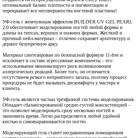
оптимальный баланс плотности и пигментации и
перекрывает все несовершенства ногтевой пластины!
УФ-гель c жемчужным эффектом BUILDER UV GEL PEARL
2.0 обеспечивает моделирование ногтей любой формы и
длины на типсах, верхних и нижних формах. Жесткий и
прочный нейл-материал – отлично сохраняет архитектуру и
держит безупречную арку.
Материал синтезирован по безопасной формуле 11-free и
исключает в составе агрессивные компоненты – его
использование минимизирует риск возникновения
аллергических реакций. Более того, он отличается
отсутствием резкого неприятного запаха, поэтому процесс
процедуры не будет вызывать дискомфорта у мастера и
клиента.
УФ-гель является частью трёхфазной системы моделирования.
Обладает сбалансированной средне-густой консистенцией –
это позволит моделировать сразу несколько ногтей и
экономить время. Легко распределяется любой удобной
кистью и самовыравнивается по ногтю.
Моделирующий гель станет несравненным помощником