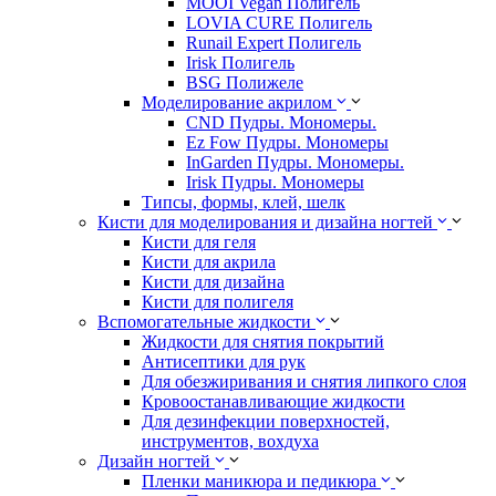
MOOI Vegan Полигель
LOVIA CURE Полигель
Runail Expert Полигель
Irisk Полигель
BSG Полижеле
Моделирование акрилом
CND Пудры. Мономеры.
Ez Fow Пудры. Мономеры
InGarden Пудры. Мономеры.
Irisk Пудры. Мономеры
Типсы, формы, клей, шелк
Кисти для моделирования и дизайна ногтей
Кисти для геля
Кисти для акрила
Кисти для дизайна
Кисти для полигеля
Вспомогательные жидкости
Жидкости для снятия покрытий
Антисептики для рук
Для обезжиривания и снятия липкого слоя
Кровоостанавливающие жидкости
Для дезинфекции поверхностей,
инструментов, вохдуха
Дизайн ногтей
Пленки маникюра и педикюра