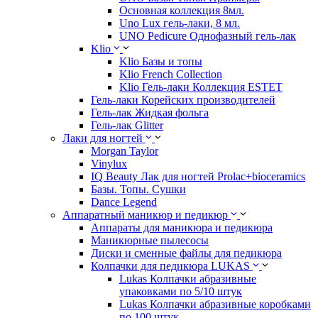
Основная коллекция 8мл.
Uno Lux гель-лаки, 8 мл.
UNO Pedicure Однофазный гель-лак
Klio
Klio Базы и топы
Klio French Collection
Klio Гель-лаки Коллекция ESTET
Гель-лаки Корейских производителей
Гель-лак Жидкая фольга
Гель-лак Glitter
Лаки для ногтей
Morgan Taylor
Vinylux
IQ Beauty Лак для ногтей Prolac+bioceramics
Базы. Топы. Сушки
Dance Legend
Аппаратный маникюр и педикюр
Аппараты для маникюра и педикюра
Маникюрные пылесосы
Диски и сменные файлы для педикюра
Колпачки для педикюра LUKAS
Lukas Колпачки абразивные
упаковками по 5/10 штук
Lukas Колпачки абразивные коробками
по 100 штук