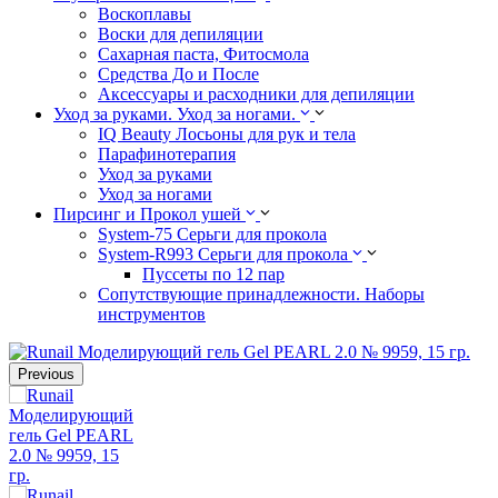
Воскоплавы
Воски для депиляции
Сахарная паста, Фитосмола
Средства До и После
Аксессуары и расходники для депиляции
Уход за руками. Уход за ногами.
IQ Beauty Лосьоны для рук и тела
Парафинотерапия
Уход за руками
Уход за ногами
Пирсинг и Прокол ушей
System-75 Серьги для прокола
System-R993 Серьги для прокола
Пуссеты по 12 пар
Cопутствующие принадлежности. Наборы
инструментов
Previous