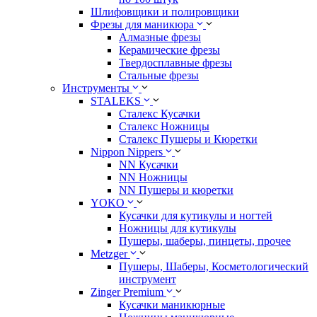
Шлифовщики и полировщики
Фрезы для маникюра
Алмазные фрезы
Керамические фрезы
Твердосплавные фрезы
Стальные фрезы
Инструменты
STALEKS
Сталекс Кусачки
Сталекс Ножницы
Сталекс Пушеры и Кюретки
Nippon Nippers
NN Кусачки
NN Ножницы
NN Пушеры и кюретки
YOKO
Кусачки для кутикулы и ногтей
Ножницы для кутикулы
Пушеры, шаберы, пинцеты, прочее
Metzger
Пушеры, Шаберы, Косметологический
инструмент
Zinger Premium
Кусачки маникюрные