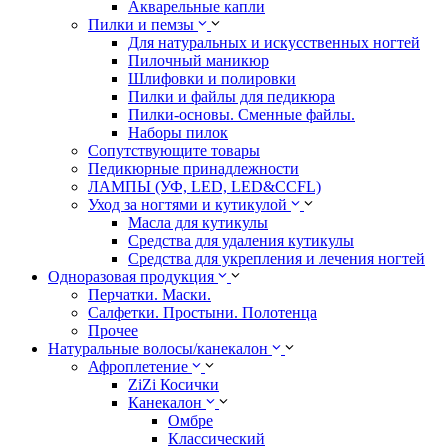
Акварельные капли
Пилки и пемзы
Для натуральных и искусственных ногтей
Пилочный маникюр
Шлифовки и полировки
Пилки и файлы для педикюра
Пилки-основы. Сменные файлы.
Наборы пилок
Сопутствующите товары
Педикюрные принадлежности
ЛАМПЫ (УФ, LED, LED&CCFL)
Уход за ногтями и кутикулой
Масла для кутикулы
Средства для удаления кутикулы
Средства для укрепления и лечения ногтей
Одноразовая продукция
Перчатки. Маски.
Салфетки. Простыни. Полотенца
Прочее
Натуральные волосы/канекалон
Афроплетение
ZiZi Косички
Канекалон
Омбре
Классический