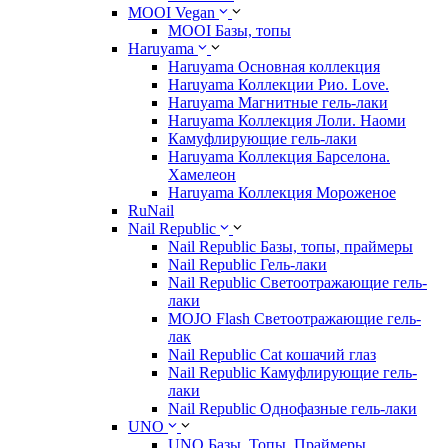
MOOI Vegan
MOOI Базы, топы
Haruyama
Haruyama Основная коллекция
Haruyama Коллекции Рио. Love.
Haruyama Магнитные гель-лаки
Haruyama Коллекция Лоли. Наоми
Камуфлирующие гель-лаки
Haruyama Коллекция Барселона.
Хамелеон
Haruyama Коллекция Мороженое
RuNail
Nail Republic
Nail Republic Базы, топы, праймеры
Nail Republic Гель-лаки
Nail Republic Светоотражающие гель-
лаки
MOJO Flash Светоотражающие гель-
лак
Nail Republic Cat кошачий глаз
Nail Republic Камуфлирующие гель-
лаки
Nail Republic Однофазные гель-лаки
UNO
UNO Базы. Топы. Праймеры