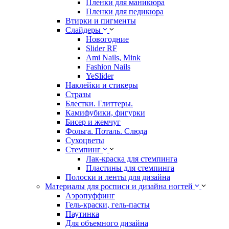
Пленки для маникюра
Пленки для педикюра
Втирки и пигменты
Слайдеры
Новогодние
Slider RF
Ami Nails, Mink
Fashion Nails
YeSlider
Наклейки и стикеры
Стразы
Блестки. Глиттеры.
Камифубики, фигурки
Бисер и жемчуг
Фольга. Поталь. Слюда
Сухоцветы
Стемпинг
Лак-краска для стемпинга
Пластины для стемпинга
Полоски и ленты для дизайна
Материалы для росписи и дизайна ногтей
Аэропуффинг
Гель-краски, гель-пасты
Паутинка
Для объемного дизайна