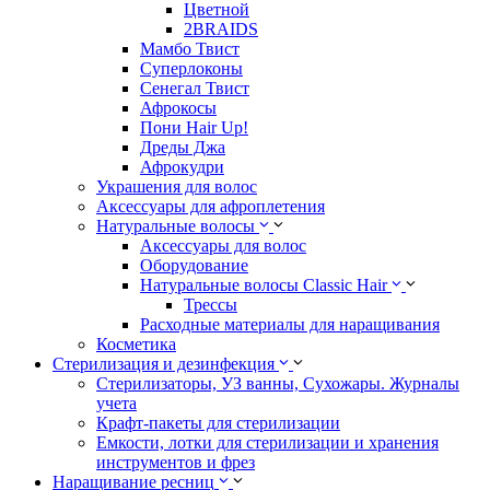
Цветной
2BRAIDS
Мамбо Твист
Суперлоконы
Сенегал Твист
Афрокосы
Пони Hair Up!
Дреды Джа
Афрокудри
Украшения для волос
Аксессуары для афроплетения
Натуральные волосы
Аксессуары для волос
Оборудование
Натуральные волосы Classic Hair
Трессы
Расходные материалы для наращивания
Косметика
Стерилизация и дезинфекция
Стерилизаторы, УЗ ванны, Сухожары. Журналы
учета
Крафт-пакеты для стерилизации
Емкости, лотки для стерилизации и хранения
инструментов и фрез
Наращивание ресниц