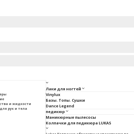
Лаки для ногтей
меры
Vinylux
тие
Базы. Топы. Сушки
ства и жидкости
Dance Legend
для рук и тела
педикюр
Маникюрные пылесосы
Колпачки для педикюра LUKAS
Lukas Колпачки абразивные упаковками по