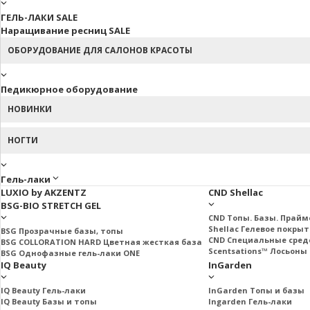
ГЕЛЬ-ЛАКИ SALE
Наращивание ресниц SALE
ОБОРУДОВАНИЕ ДЛЯ САЛОНОВ КРАСОТЫ
Педикюрное оборудование
НОВИНКИ
НОГТИ
Гель-лаки
LUXIO by AKZENTZ
CND Shellac
BSG-BIO STRETCH GEL
CND Топы. Базы. Прай
Shellac Гелевое покры
BSG Прозрачные базы, топы
CND Специальные сред
BSG COLLORATION HARD Цветная жесткая база
Scentsations™ Лосьоны 
BSG Однофазные гель-лаки ONE
IQ Beauty
InGarden
IQ Beauty Гель-лаки
InGarden Топы и базы
IQ Beauty Базы и топы
Ingarden Гель-лаки