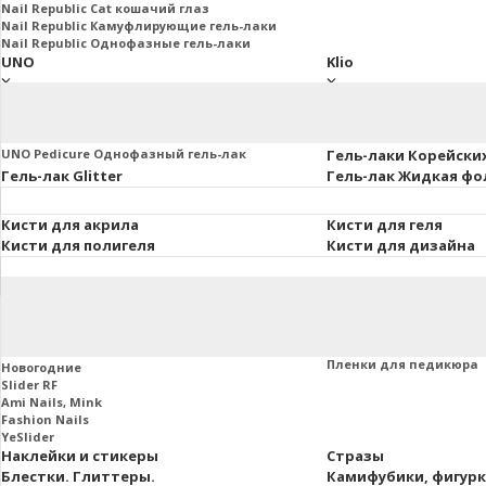
Nail Republic Cat кошачий глаз
Nail Republic Камуфлирующие гель-лаки
Nail Republic Однофазные гель-лаки
UNO
Klio
UNO Базы. Топы. Праймеры
Klio Базы и топы
Основная коллекция 8мл.
Klio French Collection
Uno Lux гель-лаки, 8 мл.
Klio Гель-лаки Коллекц
UNO Pedicure Однофазный гель-лак
Гель-лаки Корейски
Гель-лак Glitter
Гель-лак Жидкая фо
Кисти для акрила
Кисти для геля
Кисти для полигеля
Кисти для дизайна
Втирки и пигменты
Пленки маникюра и
Слайдеры
Пленки для маникюра
Пленки для педикюра
Новогодние
Slider RF
Ami Nails, Mink
Fashion Nails
YeSlider
Наклейки и стикеры
Стразы
Блестки. Глиттеры.
Камифубики, фигур