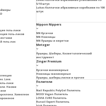
5/10 штук
Lukas Колпачки абразивные коробками по 100
раймеры
штук
LD
Nippon Nippers
щие гель-лаки
NN Кусачки
екция гель-лаков
NN Ножницы
ффектами
NN Пушеры и кюретки
й гель-лак
Metzger
Пушеры, Шаберы, Косметологический
инструмент
Zinger Premium
Кусачки маникюрные
Ножницы маникюрные
ллекция
Пушеры, шаберы,пилки и прочее
о. Love.
Полигели
ель-лаки
оли. Наоми
Nail Republic PolyGel Полигель
лаки
MOOI Vegan Полигель
арселона. Хамелеон
LOVIA CURE Полигель
Мороженое
Runail Expert Полигель
Irisk Полигель