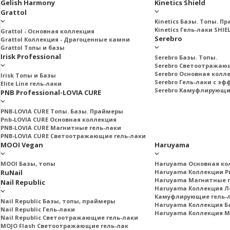
Gelish Harmony
Kinetics Shield
Grattol
Kinetics Базы. Топы. П
Kinetics Гель-лаки SHIE
Grattol - Oснoвнaя коллекция
Serebro
Grattol Коллекция - Драгоценные камни
Grattol Топы и базы
Irisk Professional
Serebro Базы. Топы.
Serebro Светоотражаю
Serebro Основная колл
Irisk Топы и Базы
Serebro Гель-лаки с э
Elite Line гель-лаки
Serebro Камуфлирующи
PNB Professional-LOVIA CURE
PNB-LOVIA CURE Топы. Базы. Праймеры
Pnb-LOVIA CURE Основная коллекция
PNB-LOVIA CURE Магнитные гель-лаки
PNB-LOVIA CURE Cветоотражающие гель-лаки
MOOI Vegan
Haruyama
MOOI Базы, топы
Haruyama Основная ко
RuNail
Haruyama Коллекции Ри
Haruyama Магнитные г
Nail Republic
Haruyama Коллекция Л
Камуфлирующие гель-
Nail Republic Базы, топы, праймеры
Haruyama Коллекция Б
Nail Republic Гель-лаки
Haruyama Коллекция 
Nail Republic Светоотражающие гель-лаки
MOJO Flash Светоотражающие гель-лак