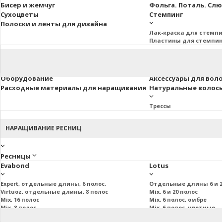
Бисер и жемчуг
Фольга. Поталь. Сл
Сухоцветы
Стемпинг
Полоски и ленты для дизайна
Лак-краска для стемп
Пластины для стемпи
Оборудование
Аксессуары для вол
Расходные материалы для наращивания
Натуральные волосы 
Трессы
НАРАЩИВАНИЕ РЕСНИЦ
Ресницы
Evabond
Lotus
Expert, отдельные длины, 6 полос.
Отдельные длины 6 и 2
Virtuoz, отдельные длины, 8 полос
Mix, 6 и 20 полос
Mix, 16 полос
Mix, 6 полос, омбре
Mix, 8 полос
Mix, 6 полос, цветные
Mix, 20 полос
Пучковые и подиум