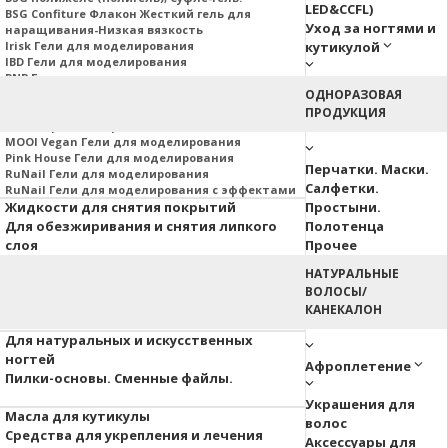
LED&CCFL)
BSG Confiture Флакон Жесткий гель для
Уход за ногтями и
наращивания-Низкая вязкость
Irisk Гели для моделирования
кутикулой
IBD Гели для моделирования
PNB Гели для моделирования
Nail Republic Гели для моделирования
ОДНОРАЗОВАЯ
MOJO Гели для моделирования
ПРОДУКЦИЯ
Гели Корейских производителей
MOOI Vegan Гели для моделирования
Pink House Гели для моделирования
Перчатки. Маски.
RuNail Гели для моделирования
Салфетки.
RuNail Гели для моделирования с эффектами
Жидкости для снятия покрытий
Простыни.
Для обезжиривания и снятия липкого
Полотенца
слоя
Прочее
НАТУРАЛЬНЫЕ
Аэропуффинг
ВОЛОСЫ/
Паутинка
КАНЕКАЛОН
Акварельные капли
Для натуральных и искусственных
ногтей
Афроплетение
Пилки-основы. Сменные файлы.
Украшения для
Масла для кутикулы
волос
Средства для укрепления и лечения
Аксессуары для