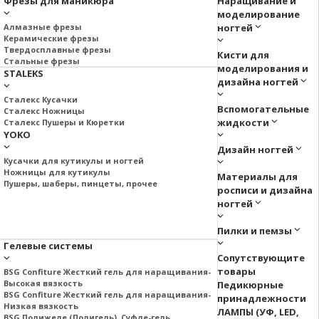
Фрезы для маникюра
Наращивание и
моделирование
Алмазные фрезы
ногтей
Керамические фрезы
Твердосплавные фрезы
Кисти для
Стальные фрезы
моделирования и
STALEKS
дизайна ногтей
Сталекс Кусачки
Вспомогательные
Сталекс Ножницы
жидкости
Сталекс Пушеры и Кюретки
YOKO
Дизайн ногтей
Кусачки для кутикулы и ногтей
Ножницы для кутикулы
Материалы для
Пушеры, шаберы, пинцеты, прочее
росписи и дизайна
ногтей
Пилки и пемзы
Гелевые системы
Сопутствующите
товары
BSG Confiture Жесткий гель для наращивания-
Высокая вязкость
Педикюрные
BSG Confiture Жесткий гель для наращивания-
принадлежности
Низкая вязкость
ЛАМПЫ (УФ, LED,
BSG Полижеле (Полигель), Суфле-гель.