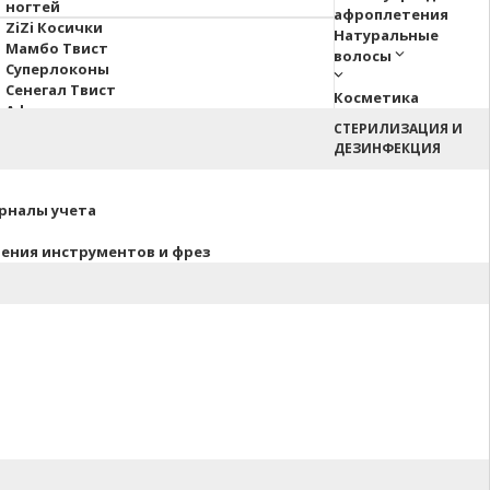
ногтей
афроплетения
ZiZi Косички
Натуральные
Мамбо Твист
волосы
Суперлоконы
Сенегал Твист
Косметика
Афрокосы
СТЕРИЛИЗАЦИЯ И
Пони Hair Up!
ДЕЗИНФЕКЦИЯ
Афрокудри
урналы учета
нения инструментов и фрез