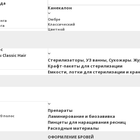
юда
Канекалон
Омбре
инга
Классический
нга
Цветной
2BRAIDS
Дреды Джа
ос
Classic Hair
Стерилизаторы, УЗ ванны, Сухожары. Ж
Крафт-пакеты для стерилизации
Емкости, лотки для стерилизации и хра
Препараты
0 полос
Ламинирование и биозавивка
Пинцеты для наращивания ресниц
Расходные материалы
ные
ОФОРМЛЕНИЕ БРОВЕЙ