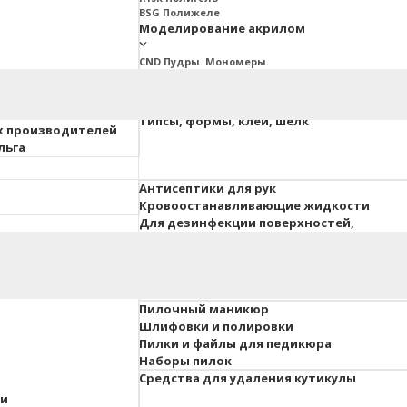
BSG Полижеле
Моделирование акрилом
CND Пудры. Мономеры.
Ez Fow Пудры. Мономеры
InGarden Пудры. Мономеры.
Irisk Пудры. Мономеры
ия ESTET
Типсы, формы, клей, шелк
х производителей
льга
Антисептики для рук
Кровоостанавливающие жидкости
Для дезинфекции поверхностей,
инструментов, вохдуха
 педикюра
Гель-краски, гель-пасты
Для объемного дизайна
Пилочный маникюр
Шлифовки и полировки
Пилки и файлы для педикюра
Наборы пилок
Средства для удаления кутикулы
ки