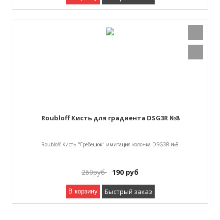
Roubloff Кисть для градиента DSG3R №8
Roubloff Кисть "Гребешок" имитация колонка DSG3R №8
260
руб
190
руб
Быстрый заказ
В корзину