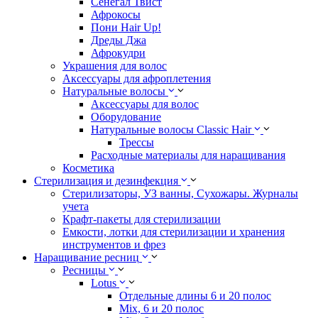
Сенегал Твист
Афрокосы
Пони Hair Up!
Дреды Джа
Афрокудри
Украшения для волос
Аксессуары для афроплетения
Натуральные волосы
Аксессуары для волос
Оборудование
Натуральные волосы Classic Hair
Трессы
Расходные материалы для наращивания
Косметика
Стерилизация и дезинфекция
Стерилизаторы, УЗ ванны, Сухожары. Журналы
учета
Крафт-пакеты для стерилизации
Емкости, лотки для стерилизации и хранения
инструментов и фрез
Наращивание ресниц
Ресницы
Lotus
Отдельные длины 6 и 20 полос
Mix, 6 и 20 полос