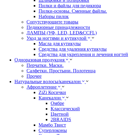
Шлифовки и полировки
Пилки и файлы для педикюра
Пилки-основы. Сменные файлы.
Наборы пилок
Сопутствующите товары
Педикюрные принадлежности
ЛАМПЫ (УФ, LED, LED&CCFL)
Уход за ногтями и кутикулой
Масла для кутикулы
Средства для удаления кутикулы
Средства для укрепления и лечения ногтей
Одноразовая продукция
Перчатки. Маски.
Салфетки. Простыни. Полотенца
Прочее
Натуральные волосы/канекалон
Афроплетение
ZiZi Косички
Канекалон
Омбре
Классический
Цветной
2BRAIDS
Мамбо Твист
Суперлоконы