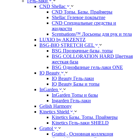
Гель-лаки
CND Shellac
CND Топы. Базы. Праймеры
Shellac Гелевое покрытие
CND Специальные средства и
жидкости
Scentsations™ Лосьоны для рук и тела
LUXIO by AKZENTZ
BSG-BIO STRETCH GEL
BSG Прозрачные базы, топы
BSG COLLORATION HARD Цветная
жесткая база
BSG Однофазные гель-лаки ONE
IQ Beauty
IQ Beauty Гель-лаки
IQ Beauty Базы и топы
InGarden
InGarden Топы и базы
Ingarden Гель-лаки
Gelish Harmony
Kinetics Shield
Kinetics Базы. Топы. Праймеры
Kinetics Гель-лаки SHIELD
Grattol
Grattol - Oснoвнaя коллекция