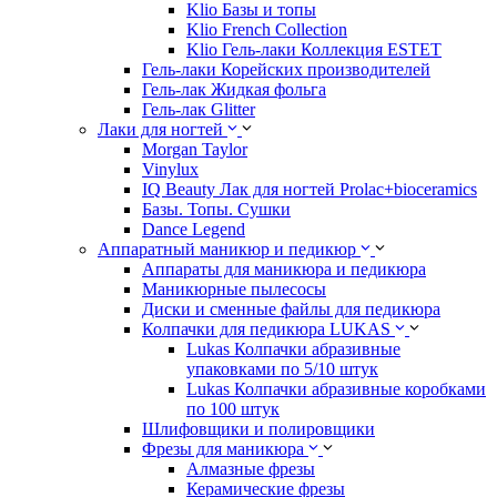
Klio Базы и топы
Klio French Collection
Klio Гель-лаки Коллекция ESTET
Гель-лаки Корейских производителей
Гель-лак Жидкая фольга
Гель-лак Glitter
Лаки для ногтей
Morgan Taylor
Vinylux
IQ Beauty Лак для ногтей Prolac+bioceramics
Базы. Топы. Сушки
Dance Legend
Аппаратный маникюр и педикюр
Аппараты для маникюра и педикюра
Маникюрные пылесосы
Диски и сменные файлы для педикюра
Колпачки для педикюра LUKAS
Lukas Колпачки абразивные
упаковками по 5/10 штук
Lukas Колпачки абразивные коробками
по 100 штук
Шлифовщики и полировщики
Фрезы для маникюра
Алмазные фрезы
Керамические фрезы