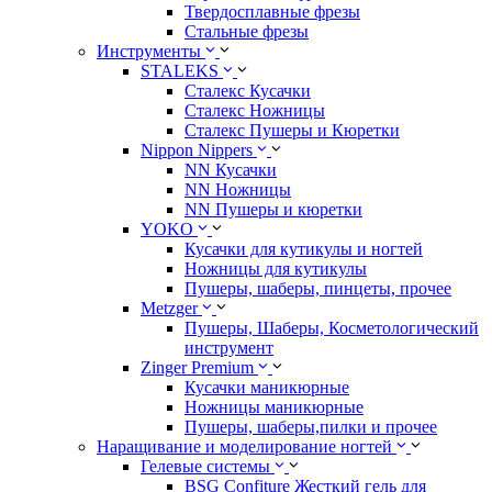
Твердосплавные фрезы
Стальные фрезы
Инструменты
STALEKS
Сталекс Кусачки
Сталекс Ножницы
Сталекс Пушеры и Кюретки
Nippon Nippers
NN Кусачки
NN Ножницы
NN Пушеры и кюретки
YOKO
Кусачки для кутикулы и ногтей
Ножницы для кутикулы
Пушеры, шаберы, пинцеты, прочее
Metzger
Пушеры, Шаберы, Косметологический
инструмент
Zinger Premium
Кусачки маникюрные
Ножницы маникюрные
Пушеры, шаберы,пилки и прочее
Наращивание и моделирование ногтей
Гелевые системы
BSG Confiture Жесткий гель для