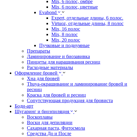
Mix, 6 полос, омбре
Mix, 6 полос, цветные
Evabond
Expert, отдельные длины, 6 полос.
Virtuoz, отдельные длины, 8 полос
Mix, 16 полос
Mix, 8 полос
Mix, 20 полос
Пучковые и подиумные
Препараты
Ламинирование и биозавивка
Пинцеты для наращивания ресниц
Расходные материалы
Оформление бровей
Хна для бровей
Thuya-окрашивание и ламинирование бровей и
ресниц
Краска для бровей и ресниц
Сопутствующая продукция для бровиста
Боди-арт
Шугаринг и биоэпиляция
Воскоплавы
Воски для депиляции
Сахарная паста, Фитосмола
Средства До и После