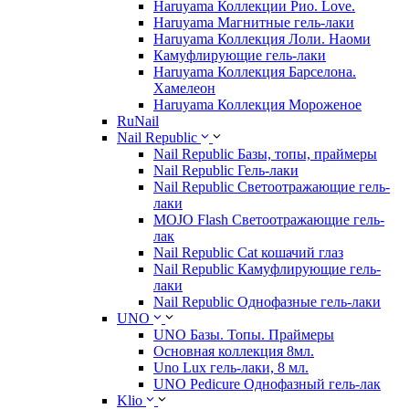
Haruyama Коллекции Рио. Love.
Haruyama Магнитные гель-лаки
Haruyama Коллекция Лоли. Наоми
Камуфлирующие гель-лаки
Haruyama Коллекция Барселона.
Хамелеон
Haruyama Коллекция Мороженое
RuNail
Nail Republic
Nail Republic Базы, топы, праймеры
Nail Republic Гель-лаки
Nail Republic Светоотражающие гель-
лаки
MOJO Flash Светоотражающие гель-
лак
Nail Republic Cat кошачий глаз
Nail Republic Камуфлирующие гель-
лаки
Nail Republic Однофазные гель-лаки
UNO
UNO Базы. Топы. Праймеры
Основная коллекция 8мл.
Uno Lux гель-лаки, 8 мл.
UNO Pedicure Однофазный гель-лак
Klio