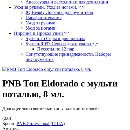
Аксессуары и расходники для депиляции
Уход за руками. Уход за ногами.
IQ Beauty Лосьоны для рук и тела
Парафинотерапия
Уход за руками
Уход за ногами
Пирсинг и Прокол ушей
System-75 Серьги для прокола
System-R993 Серьги для прокола
Пуссеты по 12 пар
Cопутствующие принадлежности. Наборы
инструментов
PNB Топ Eldorado с мульти
поталью, 8 мл.
Драгоценный глянцевый топ с золотой поталью
(0.0)
Бренд:
PNB Professional (США)
Артикул: