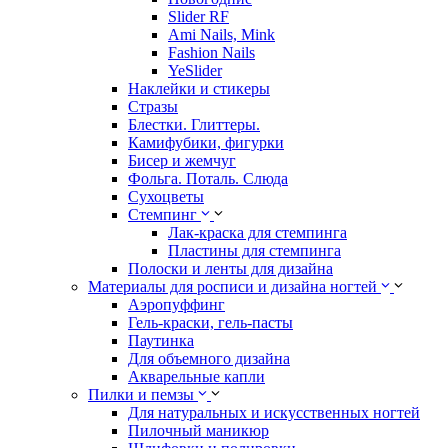
Slider RF
Ami Nails, Mink
Fashion Nails
YeSlider
Наклейки и стикеры
Стразы
Блестки. Глиттеры.
Камифубики, фигурки
Бисер и жемчуг
Фольга. Поталь. Слюда
Сухоцветы
Стемпинг
Лак-краска для стемпинга
Пластины для стемпинга
Полоски и ленты для дизайна
Материалы для росписи и дизайна ногтей
Аэропуффинг
Гель-краски, гель-пасты
Паутинка
Для объемного дизайна
Акварельные капли
Пилки и пемзы
Для натуральных и искусственных ногтей
Пилочный маникюр